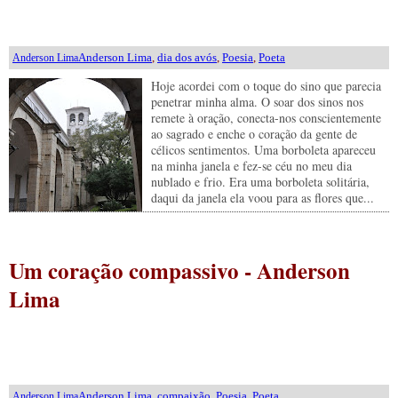
Anderson Lima
,
dia dos avós
,
Poesia
,
Poeta
Anderson Lima
Hoje acordei com o toque do sino que parecia
penetrar minha alma. O soar dos sinos nos
remete à oração, conecta-nos conscientemente
ao sagrado e enche o coração da gente de
célicos sentimentos. Uma borboleta apareceu
na minha janela e fez-se céu no meu dia
nublado e frio. Era uma borboleta solitária,
daqui da janela ela voou para as flores que...
Um coração compassivo - Anderson
Lima
Anderson Lima
,
compaixão
,
Poesia
,
Poeta
Anderson Lima