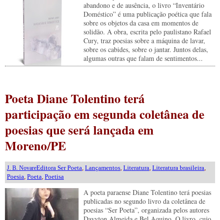
abandono e de ausência, o livro “Inventário
Doméstico” é uma publicação poética que fala
sobre os objetos da casa em momentos de
solidão. A obra, escrita pelo paulistano Rafael
Cury, traz poesias sobre a máquina de lavar,
sobre os cabides, sobre o jantar. Juntos delas,
algumas outras que falam de sentimentos...
Poeta Diane Tolentino terá
participação em segunda coletânea de
poesias que será lançada em
Moreno/PE
Editora Ser Poeta
,
Lançamentos
,
Literatura
,
Literatura brasileira
,
J. B. Novare
Poesia
,
Poeta
,
Poetisa
A poeta paraense Diane Tolentino terá poesias
publicadas no segundo livro da coletânea de
poesias “Ser Poeta”, organizada pelos autores
Dayvton Almeida e Bel Aquino. O livro, cujo