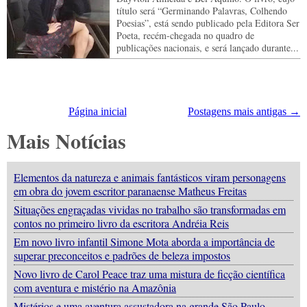
título será “Germinando Palavras, Colhendo
Poesias”, está sendo publicado pela Editora Ser
Poeta, recém-chegada no quadro de
publicações nacionais, e será lançado durante...
Página inicial
Postagens mais antigas →
Mais Notícias
Elementos da natureza e animais fantásticos viram personagens
em obra do jovem escritor paranaense Matheus Freitas
Situações engraçadas vividas no trabalho são transformadas em
contos no primeiro livro da escritora Andréia Reis
Em novo livro infantil Simone Mota aborda a importância de
superar preconceitos e padrões de beleza impostos
Novo livro de Carol Peace traz uma mistura de ficção científica
com aventura e mistério na Amazônia
Mistérios e uma aventura assustadora na grande São Paulo