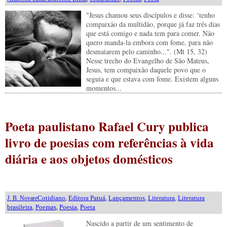
"Jesus chamou seus discípulos e disse: ‘tenho
compaixão da multidão, porque já faz três dias
que está comigo e nada tem para comer. Não
quero manda-la embora com fome, para não
desmaiarem pelo caminho...". (Mt 15, 32)
Nesse trecho do Evangelho de São Mateus,
Jesus, tem compaixão daquele povo que o
seguia e que estava com fome. Existem alguns
momentos...
Poeta paulistano Rafael Cury publica
livro de poesias com referências à vida
diária e aos objetos domésticos
Cotidiano
,
Editora Patuá
,
Lançamentos
,
Literatura
,
Literatura
J. B. Novare
brasileira
,
Poemas
,
Poesia
,
Poeta
Nascido a partir de um sentimento de