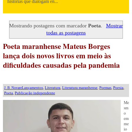
histórias que dialogam en...
Mostrando postagens com marcador
Poeta
.
Mostrar
todas as postagens
Poeta maranhense Mateus Borges
lança dois novos livros em meio às
dificuldades causadas pela pandemia
Lançamentos
,
Literatura
,
Literatura maranhense
,
Poemas
,
Poesia
,
J. B. Novare
Poeta
,
Publicação independente
Me
sm
o
em
me
io