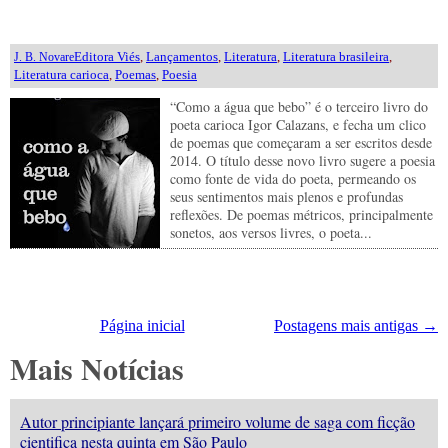
Editora Viés
,
Lançamentos
,
Literatura
,
Literatura brasileira
,
J. B. Novare
Literatura carioca
,
Poemas
,
Poesia
“Como a água que bebo” é o terceiro livro do
poeta carioca Igor Calazans, e fecha um clico
de poemas que começaram a ser escritos desde
2014. O título desse novo livro sugere a poesia
como fonte de vida do poeta, permeando os
seus sentimentos mais plenos e profundas
reflexões. De poemas métricos, principalmente
sonetos, aos versos livres, o poeta...
Página inicial
Postagens mais antigas →
Mais Notícias
Autor principiante lançará primeiro volume de saga com ficção
cientifica nesta quinta em São Paulo