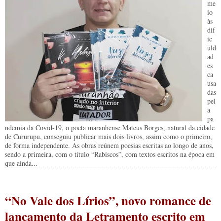
me
io
às
dif
ic
uld
ad
es
ca
usa
das
pel
a
pa
ndemia da Covid-19, o poeta maranhense Mateus Borges, natural da cidade
de Cururupu, conseguiu publicar mais dois livros, assim como o primeiro,
de forma independente. As obras reúnem poesias escritas ao longo de anos,
sendo a primeira, com o título “Rabiscos”, com textos escritos na época em
que ainda...
“No Vale dos Lírios”, novo romance de
lançamento da Letramento escrito em