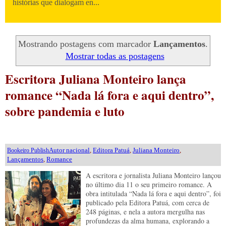
histórias que dialogam en...
Mostrando postagens com marcador
Lançamentos
.
Mostrar todas as postagens
Escritora Juliana Monteiro lança
romance “Nada lá fora e aqui dentro”,
sobre pandemia e luto
Autor nacional
,
Editora Patuá
,
Juliana Monteiro
,
Bookeiro Publish
Lançamentos
,
Romance
A escritora e jornalista Juliana Monteiro lançou
no último dia 11 o seu primeiro romance. A
obra intitulada “Nada lá fora e aqui dentro”, foi
publicado pela Editora Patuá, com cerca de
248 páginas, e nela a autora mergulha nas
profundezas da alma humana, explorando a