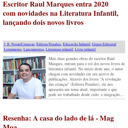
Escritor Raul Marques entra 2020
com novidades na Literatura Infantil,
lançando dois novos livros
Crianças
,
Editora Penalux
,
Educação Infantil
,
Grupo Editorial
J. B. Novare
Letramento
,
Lançamentos
,
Literatura infantil
,
Livro infantil
Mais duas grandes obras do escritor Raul
Marques, entram para o rol dos novos livros de
literatura infantil. No início deste ano, o autor
chegou com novidades em seu acervo de
publicações. Através dos livros “A revolução
das crianças” (Editora Penalux), ele nos
apresenta um tema atual, importante e que
pode ser trabalhado desde cedo: a imigração....
Resenha: A casa do lado de lá - Mag
Moa