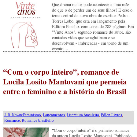
Que drama maior pode acontecer a uma mãe
do que o de perder um de seus filhos? É esse o
tema central da nova obra do escritor Pedro
Torres Lobo, que está em lançamento pela
Editora Penalux com cerca de 288 páginas. Em
"Vinte Anos", segundo romance do autor, são
contadas vidas que se aglutinam e se
desenvolvem - imbricadas - em torno de um
evento:...
“Com o corpo inteiro”, romance de
Lucila Losito Mantovani que permeia
entre o feminino e a história do Brasil
Feminismo
,
Lançamentos
,
Literatura brasileira
,
Pólen Livros
,
J. B. Novare
Romance
,
Romance brasileiro
“Com o corpo inteiro” é o primeiro romance
da autora Lucila Losito Mantovani. Publicado