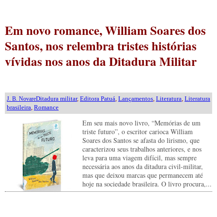
Em novo romance, William Soares dos
Santos, nos relembra tristes histórias
vívidas nos anos da Ditadura Militar
Ditadura militar
,
Editora Patuá
,
Lançamentos
,
Literatura
,
Literatura
J. B. Novare
brasileira
,
Romance
Em seu mais novo livro, “Memórias de um
triste futuro”, o escritor carioca William
Soares dos Santos se afasta do lirismo, que
caracterizou seus trabalhos anteriores, e nos
leva para uma viagem difícil, mas sempre
necessária aos anos da ditadura civil-militar,
mas que deixou marcas que permanecem até
hoje na sociedade brasileira. O livro procura,...