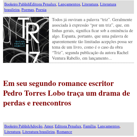
Editora Penalux
,
Lançamentos
,
Literatura
,
Literatura
Bookeiro Publish
brasileira
,
Poemas
,
Poesia
Todos já ouviram a palavra “triz”. Geralmente
associada à expressão “por um triz”, que, em
linhas gerais, significa ficar sob a eminência de
algo. Espanta, portanto, que uma palavra de
aparentemente tão limitadas acepções possa ser
tema de um livro, como é o caso da obra
“Triz”, segunda publicação da autora Rachel
Ventura Rabello, em lançamento...
Em seu segundo romance escritor
Pedro Torres Lobo traça um drama de
perdas e reencontros
Adoção
,
Amor
,
Editora Penalux
,
Família
,
Lançamentos
,
Bookeiro Publish
Literatura
,
Literatura brasileira
,
Romance