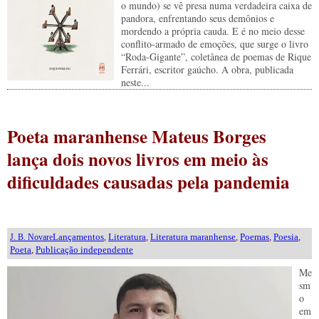
o mundo) se vê presa numa verdadeira caixa de
pandora, enfrentando seus demônios e
mordendo a própria cauda. E é no meio desse
conflito-armado de emoções, que surge o livro
“Roda-Gigante”, coletânea de poemas de Rique
Ferrári, escritor gaúcho. A obra, publicada
neste...
Poeta maranhense Mateus Borges
lança dois novos livros em meio às
dificuldades causadas pela pandemia
Lançamentos
,
Literatura
,
Literatura maranhense
,
Poemas
,
Poesia
,
J. B. Novare
Poeta
,
Publicação independente
Me
sm
o
em