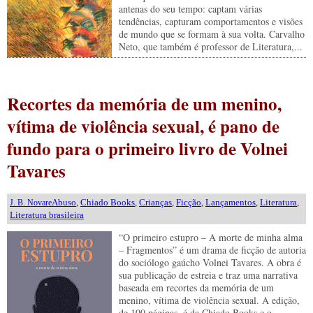
antenas do seu tempo: captam várias
tendências, capturam comportamentos e visões
de mundo que se formam à sua volta. Carvalho
Neto, que também é professor de Literatura,...
Recortes da memória de um menino,
vítima de violência sexual, é pano de
fundo para o primeiro livro de Volnei
Tavares
Abuso
,
Chiado Books
,
Crianças
,
Ficção
,
Lançamentos
,
Literatura
,
J. B. Novare
Literatura brasileira
“O primeiro estupro – A morte de minha alma
– Fragmentos” é um drama de ficção de autoria
do sociólogo gaúcho Volnei Tavares. A obra é
sua publicação de estreia e traz uma narrativa
baseada em recortes da memória de um
menino, vítima de violência sexual. A edição,
de 100 páginas, é da Chiado Books e o