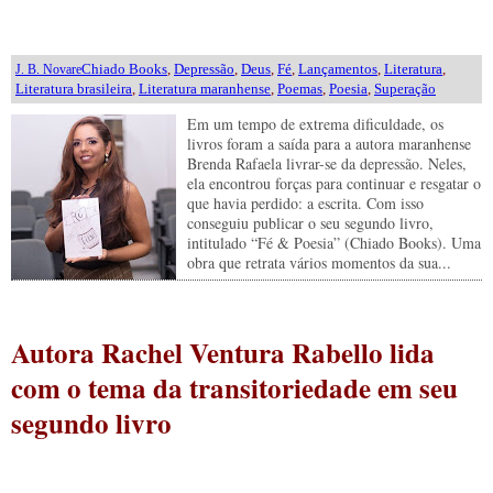
Chiado Books
,
Depressão
,
Deus
,
Fé
,
Lançamentos
,
Literatura
,
J. B. Novare
Literatura brasileira
,
Literatura maranhense
,
Poemas
,
Poesia
,
Superação
Em um tempo de extrema dificuldade, os
livros foram a saída para a autora maranhense
Brenda Rafaela livrar-se da depressão. Neles,
ela encontrou forças para continuar e resgatar o
que havia perdido: a escrita. Com isso
conseguiu publicar o seu segundo livro,
intitulado “Fé & Poesia” (Chiado Books). Uma
obra que retrata vários momentos da sua...
Autora Rachel Ventura Rabello lida
com o tema da transitoriedade em seu
segundo livro