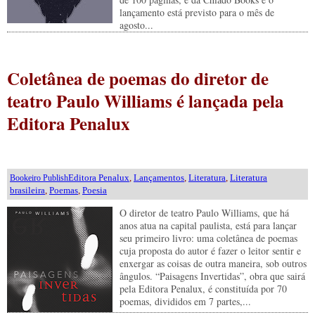
lançamento está previsto para o mês de
agosto...
Coletânea de poemas do diretor de
teatro Paulo Williams é lançada pela
Editora Penalux
Editora Penalux
,
Lançamentos
,
Literatura
,
Literatura
Bookeiro Publish
brasileira
,
Poemas
,
Poesia
O diretor de teatro Paulo Williams, que há
anos atua na capital paulista, está para lançar
seu primeiro livro: uma coletânea de poemas
cuja proposta do autor é fazer o leitor sentir e
enxergar as coisas de outra maneira, sob outros
ângulos. “Paisagens Invertidas”, obra que sairá
pela Editora Penalux, é constituída por 70
poemas, divididos em 7 partes,...