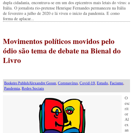
dupla cidadania, encontrava-se em um dos epicentros mais letais do vírus: a
Itália. O jornalista rio-pretense Henrique Fernandes permaneceu na Itália
de fevereiro a julho de 2020 e lá viveu o início da pandemia. E como
forma de aplacar...
Movimentos políticos movidos pelo
ódio são tema de debate na Bienal do
Livro
Alexandre Gossn
,
Coronavírus
,
Covid-19
,
Estudo
,
Facismo
,
Bookeiro Publish
Pandemia
,
Redes Sociais
O
esc
rit
or
Al
ex
an