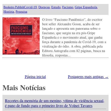
Covid-19
,
Doenças
,
Estudo
,
Facismo
,
Gripe Espanhola
,
Bookeiro Publish
História
,
Pesquisa
O livro “Fascismo Pandêmico”, do escritor
best seller Alexandre Gossn, acaba de ser
lançado e apresenta um panorama sobre o
fascismo, que surgiu na era pós-Gripe
Espanhola e o movimento atual, que ganha
força durante a pandemia de Covid-19, com a
viralização do ódio. A obra, publicada pela
Editora Autografia com 82 páginas, busca na
filosofia, respostas...
Página inicial
Postagens mais antigas →
Mais Notícias
Recortes da memória de um menino, vítima de violência sexual,
é pano de fundo para o primeiro livro de Volnei Tavares