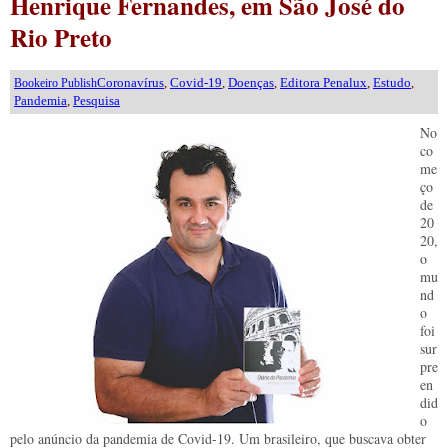
Henrique Fernandes, em São José do
Rio Preto
Coronavírus
,
Covid-19
,
Doenças
,
Editora Penalux
,
Estudo
,
Bookeiro Publish
Pandemia
,
Pesquisa
No
co
me
ço
de
20
20,
o
mu
nd
o
foi
sur
pre
en
did
o
pelo anúncio da pandemia de Covid-19. Um brasileiro, que buscava obter