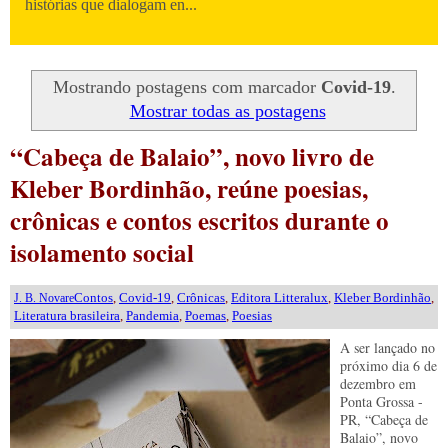
histórias que dialogam en...
Mostrando postagens com marcador
Covid-19
.
Mostrar todas as postagens
“Cabeça de Balaio”, novo livro de
Kleber Bordinhão, reúne poesias,
crônicas e contos escritos durante o
isolamento social
Contos
,
Covid-19
,
Crônicas
,
Editora Litteralux
,
Kleber Bordinhão
,
J. B. Novare
Literatura brasileira
,
Pandemia
,
Poemas
,
Poesias
A ser lançado no
próximo dia 6 de
dezembro em
Ponta Grossa -
PR, “Cabeça de
Balaio”, novo