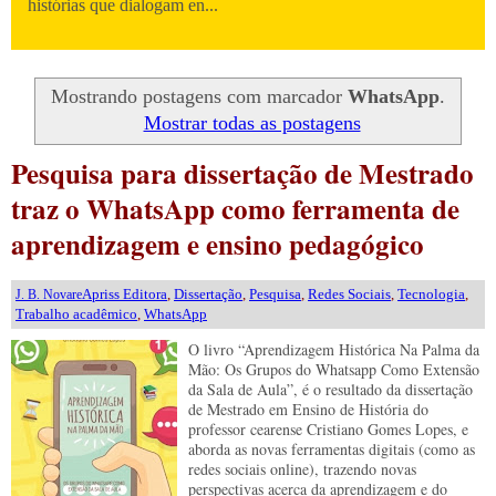
histórias que dialogam en...
Mostrando postagens com marcador
WhatsApp
.
Mostrar todas as postagens
Pesquisa para dissertação de Mestrado
traz o WhatsApp como ferramenta de
aprendizagem e ensino pedagógico
Apriss Editora
,
Dissertação
,
Pesquisa
,
Redes Sociais
,
Tecnologia
,
J. B. Novare
Trabalho acadêmico
,
WhatsApp
O livro “Aprendizagem Histórica Na Palma da
Mão: Os Grupos do Whatsapp Como Extensão
da Sala de Aula”, é o resultado da dissertação
de Mestrado em Ensino de História do
professor cearense Cristiano Gomes Lopes, e
aborda as novas ferramentas digitais (como as
redes sociais online), trazendo novas
perspectivas acerca da aprendizagem e do