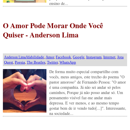
ensino de...
O Amor Pode Morar Onde Você
Quiser - Anderson Lima
Afabilidade
,
Amor
,
Facebook
,
Google
,
Instagram
,
Internet
,
Jota
Anderson Lima
Quest
,
Poesia
,
The Beatles
,
Twitter
,
WhatsApp
De forma muito especial compartilho com
vocês, meus amigos, este trecho do poema "O
pastor amoroso" de Fernando Pessoa: "O amor
é uma companhia. Já não sei andar só pelos
caminhos, Porque já não posso andar só. Um
pensamento visível faz-me andar mais
depressa. E ver menos, e ao mesmo tempo
gostar bem de ir vendo tudo[...]". Interessante,
na sociedade...