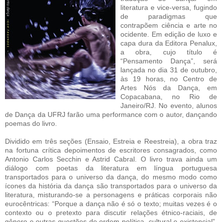
literatura e vice-versa, fugindo
de paradigmas que
contrapõem ciência e arte no
ocidente. Em edição de luxo e
capa dura da Editora Penalux,
a obra, cujo título é
“Pensamento Dança”, será
lançada no dia 31 de outubro,
às 19 horas, no Centro de
Artes Nós da Dança, em
Copacabana, no Rio de
Janeiro/RJ. No evento, alunos
de Dança da UFRJ farão uma performance com o autor, dançando
poemas do livro.
Dividido em três seções (Ensaio, Estreia e Reestreia), a obra traz
na fortuna crítica depoimentos de escritores consagrados, como
Antonio Carlos Secchin e Astrid Cabral. O livro trava ainda um
diálogo com poetas da literatura em língua portuguesa
transportados para o universo da dança, do mesmo modo como
ícones da história da dança são transportados para o universo da
literatura, misturando-se a personagens e práticas corporais não
eurocêntricas: “Porque a dança não é só o texto; muitas vezes é o
contexto ou o pretexto para discutir relações étnico-raciais, de
gênero e outras questões de ordem política, cultural e existencial”,