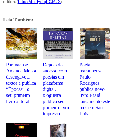
editora(
https://bit.ly/2qhGMJX
).
Leia Também:
Paranaense
Depois do
Poeta
Amanda Metka
sucesso com
maranhense
desengaveta
poesias em
Paulo
textos e publica
plataforma
Rodrigues
“Épocas”, o
digital,
publica novo
seu primeiro
blogueira
livro e fará
livro autoral
publica seu
lançamento este
primeiro livro
mês em São
impresso
Luís