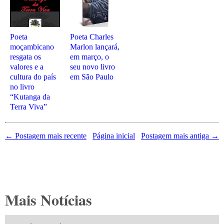
Poeta
Poeta Charles
moçambicano
Marlon lançará,
resgata os
em março, o
valores e a
seu novo livro
cultura do país
em São Paulo
no livro
“Kutanga da
Terra Viva”
← Postagem mais recente
Página inicial
Postagem mais antiga →
Mais Notícias