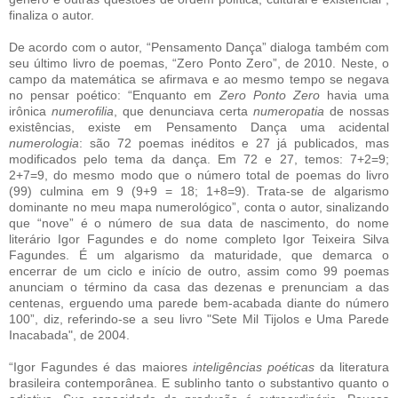
finaliza o autor.
De acordo com o autor, “Pensamento Dança” dialoga também com
seu último livro de poemas, “Zero Ponto Zero”, de 2010. Neste, o
campo da matemática se afirmava e ao mesmo tempo se negava
no pensar poético: “Enquanto em
Zero Ponto Zero
havia uma
irônica
numerofilia
, que denunciava certa
numeropatia
de nossas
existências, existe em Pensamento Dança uma acidental
numerologia
: são 72 poemas inéditos e 27 já publicados, mas
modificados pelo tema da dança. Em 72 e 27, temos: 7+2=9;
2+7=9, do mesmo modo que o número total de poemas do livro
(99) culmina em 9 (9+9 = 18; 1+8=9). Trata-se de algarismo
dominante no meu mapa numerológico”, conta o autor, sinalizando
que “nove” é o número de sua data de nascimento, do nome
literário Igor Fagundes e do nome completo Igor Teixeira Silva
Fagundes. É um algarismo da maturidade, que demarca o
encerrar de um ciclo e início de outro, assim como 99 poemas
anunciam o término da casa das dezenas e prenunciam a das
centenas, erguendo uma parede bem-acabada diante do número
100”, diz, referindo-se a seu livro "Sete Mil Tijolos e Uma Parede
Inacabada", de 2004.
“Igor Fagundes é das maiores
inteligências poéticas
da literatura
brasileira contemporânea. E sublinho tanto o substantivo quanto o