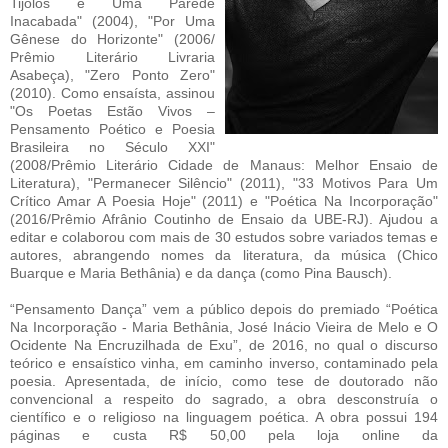
Tijolos e Uma Parede
Inacabada" (2004), "Por Uma
Gênese do Horizonte" (2006/
Prêmio Literário Livraria
Asabeça), "Zero Ponto Zero"
(2010). Como ensaísta, assinou
"Os Poetas Estão Vivos –
Pensamento Poético e Poesia
Brasileira no Século XXI"
(2008/Prêmio Literário Cidade de Manaus: Melhor Ensaio de
Literatura), "Permanecer Silêncio" (2011), "33 Motivos Para Um
Crítico Amar A Poesia Hoje" (2011) e "Poética Na Incorporação"
(2016/Prêmio Afrânio Coutinho de Ensaio da UBE-RJ). Ajudou a
editar e colaborou com mais de 30 estudos sobre variados temas e
autores, abrangendo nomes da literatura, da música (Chico
Buarque e Maria Bethânia) e da dança (como Pina Bausch).
“Pensamento Dança” vem a público depois do premiado “Poética
Na Incorporação - Maria Bethânia, José Inácio Vieira de Melo e O
Ocidente Na Encruzilhada de Exu”, de 2016, no qual o discurso
teórico e ensaístico vinha, em caminho inverso, contaminado pela
poesia. Apresentada, de início, como tese de doutorado não
convencional a respeito do sagrado, a obra desconstruía o
científico e o religioso na linguagem poética. A obra possui 194
páginas e custa R$ 50,00 pela loja online da