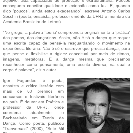
adjetivo. Sua capacidade de produção é extraordinária. Poucos
conseguem conciliar qualidade e extensão como faz. E, quando
digo ‘poucos’, ainda estou exagerando”, escreve Antonio Carlos
Secchin (poeta, ensaísta, professor emérito da UFRJ e membro da
Academia Brasileira de Letras).
“No grego, a palavra ‘teoria’ compreendia originalmente a ‘prática’
dos poetas, dos dançarinos. Assim, não é só a dança que requer
uma escrita capaz de pensá-la resguardando o movimento na
experiência literária. Não é só o escrever que precisa dançar, para
que pense e flexibilize a rigidez conceitual por meio de ritmos,
imagens, metáforas. É a dança mesma que precisamos
reconhecer como pensamento; uma escrita diversa, na qual o
corpo é palavra”, diz o autor.
Igor Fagundes é poeta,
ensaísta e crítico literário com
mais de 60 prêmios em
concursos e festivais literários
no país. É doutor em Poética e
professor da UFRJ, onde
coordena atualmente o
Bacharelado em Teoria da
Dança. Como poeta, publicou
"Tranversais" (2000), "Sete Mil