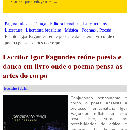
histórias que dialogam en...
Página Inicial
»
Dança
,
Editora Penalux
,
Lançamentos
,
Literatura
,
Literatura brasileira
,
Música
,
Poemas
,
Poesia
»
Escritor Igor Fagundes reúne poesia e dança em livro onde o
poema pensa as artes do corpo
Escritor Igor Fagundes reúne poesia e
dança em livro onde o poema pensa as
artes do corpo
Bookeiro Publish
Conjugando pensamento e
corpo, o poeta, ensaísta e
professor universitário Igor
Fagundes, reflete, em seu
novo livro, sobre as
possibilidades de crítica e
tradução do dançar em