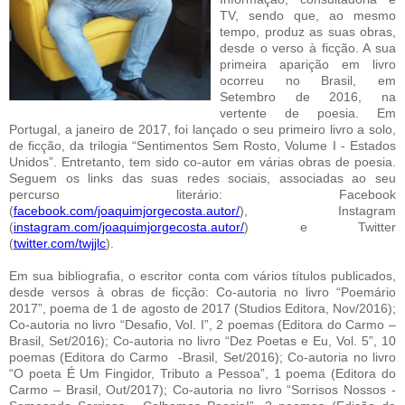
TV, sendo que, ao mesmo
tempo, produz as suas obras,
desde o verso à ficção. A sua
primeira aparição em livro
ocorreu no Brasil, em
Setembro de 2016, na
vertente de poesia. Em
Portugal, a janeiro de 2017, foi lançado o seu primeiro livro a solo,
de ficção, da trilogia “Sentimentos Sem Rosto, Volume I - Estados
Unidos”. Entretanto, tem sido co-autor em várias obras de poesia.
Seguem os links das suas redes sociais, associadas ao seu
percurso literário: Facebook
(
facebook.com/joaquimjorgecosta.autor/
), Instagram
(
instagram.com/joaquimjorgecosta.autor/
) e Twitter
(
twitter.com/twjjlc
).
Em sua bibliografia, o escritor conta com vários títulos publicados,
desde versos à obras de ficção: Co-autoria no livro “Poemário
2017”, poema de 1 de agosto de 2017 (Studios Editora, Nov/2016);
Co-autoria no livro “Desafio, Vol. I”, 2 poemas (Editora do Carmo –
Brasil, Set/2016); Co-autoria no livro “Dez Poetas e Eu, Vol. 5”, 10
poemas (Editora do Carmo -Brasil, Set/2016); Co-autoria no livro
“O poeta É Um Fingidor, Tributo a Pessoa”, 1 poema (Editora do
Carmo – Brasil, Out/2017); Co-autoria no livro “Sorrisos Nossos -