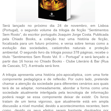
Será lançado no próximo dia 24 de novembro, em Lisboa
(Portugal), o segundo volume da trilogia de ficção “Sentimentos
Sem Rosto”, do escritor português Joaquim Jorge Costa. Publicada
pela Chiado Books, a coleção traz uma história de ficção,
focalizada para um futuro próximo, e versa sobre temas como a
evolução das sociedades, catástrofes naturais e proteção
ambiental. O segundo livro da trilogia possui 378 páginas, recebe o
título “Sentimentos Sem Rosto Vol. II – Portugal” e será lançado a
partir das 16 horas no Chiado Books - Clube Literário & Bar (Rua
de Cascais, 57). A entrada será livre.
A trilogia apresenta uma história pós-apocalíptica, com uma forte
componente pedagógica e de reflexão. Por outro lado, pretende
chamar a atenção da sociedade para diferentes cenários aos quais
terá de se adaptar, nomeadamente, abordar a forma como uma
sociedade atualmente interligada pela tecnologia de informação
poderá reagir se essa componente deixar de existir. Os livros
tratam de um tema vigoroso, que atualmente está em ampla
discussão a nível mundial, devido a acontecimentos recentes, bem
como, devido os seus efeitos serem bastante divulgados por