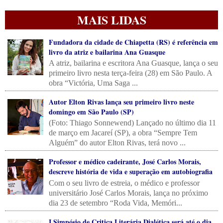
MAIS LIDAS
Fundadora da cidade de Chiapetta (RS) é referência em
livro da atriz e bailarina Ana Guasque
A atriz, bailarina e escritora Ana Guasque, lança o seu
primeiro livro nesta terça-feira (28) em São Paulo. A
obra “Victória, Uma Saga ...
Autor Elton Rivas lança seu primeiro livro neste
domingo em São Paulo (SP)
(Foto: Thiago Sonnewend) Lançado no último dia 11
de março em Jacareí (SP), a obra “Sempre Tem
Alguém” do autor Elton Rivas, terá novo ...
Professor e médico cadeirante, José Carlos Morais,
descreve história de vida e superação em autobiografia
Com o seu livro de estreia, o médico e professor
universitário José Carlos Morais, lança no próximo
dia 23 de setembro “Roda Vida, Memóri...
I Simpósio de Critica Literária Dialética será até o dia