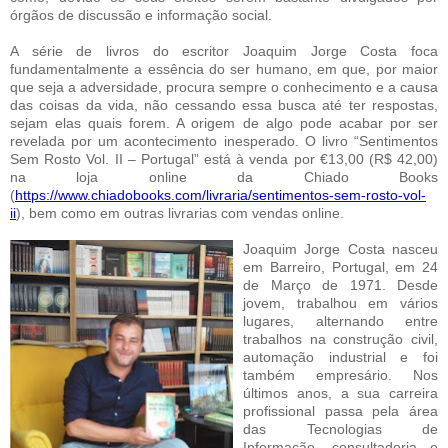
órgãos de discussão e informação social.
A série de livros do escritor Joaquim Jorge Costa foca
fundamentalmente a essência do ser humano, em que, por maior
que seja a adversidade, procura sempre o conhecimento e a causa
das coisas da vida, não cessando essa busca até ter respostas,
sejam elas quais forem. A origem de algo pode acabar por ser
revelada por um acontecimento inesperado. O livro “Sentimentos
Sem Rosto Vol. II – Portugal” está à venda por €13,00 (R$ 42,00)
na loja online da Chiado Books
(
https://www.chiadobooks.com/livraria/sentimentos-sem-rosto-vol-
ii
), bem como em outras livrarias com vendas online.
Joaquim Jorge Costa nasceu
em Barreiro, Portugal, em 24
de Março de 1971. Desde
jovem, trabalhou em vários
lugares, alternando entre
trabalhos na construção civil,
automação industrial e foi
também empresário. Nos
últimos anos, a sua carreira
profissional passa pela área
das Tecnologias de
Informação, consultadoria e