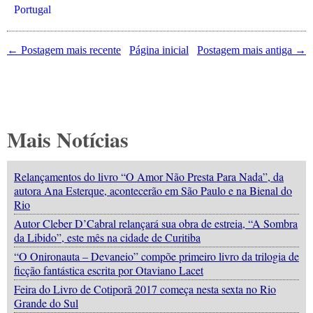
Portugal
← Postagem mais recente
Página inicial
Postagem mais antiga →
Mais Notícias
Relançamentos do livro “O Amor Não Presta Para Nada”, da
autora Ana Esterque, acontecerão em São Paulo e na Bienal do
Rio
Autor Cleber D’Cabral relançará sua obra de estreia, “A Sombra
da Libido”, este mês na cidade de Curitiba
“O Onironauta – Devaneio” compõe primeiro livro da trilogia de
ficção fantástica escrita por Otaviano Lacet
Feira do Livro de Cotiporã 2017 começa nesta sexta no Rio
Grande do Sul