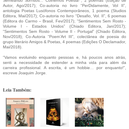
Semeando Sorrisos... Colhemos Poesia!”, 2 poemas (Edição de
Autor, Ago/2017); Co-autoria no livro “PerDidamente, Vol II”,
antologia Poetas Lusófonos Contemporâneos, 1 poema (Studios
Editora, Mai/2017); Co-autoria no livro “Desafio, Vol. II", 6 poemas
(Editora do Carmo – Brasil, Fev/2017); “Sentimentos Sem Rosto -
Volume I - Estados Unidos” (Chiado Editora, Jan/2017);
“Sentimentos Sem Rosto - Volume II - Portugal” (Chiado Editora,
Nov/2018); Co-Autoria “Poem’Art III”, colectânea de poesia do
grupo literário Amigos & Poetas, 4 poemas (Edições O Declamador,
Mai/2018).
“Vamos evoluindo enquanto pessoas e, há poucos anos atrás,
senti a necessidade de estender a minha vida para além da
carreira profissional. A escrita, é um hobbie… por enquanto!”,
escreve Joaquim Jorge.
Leia Também: