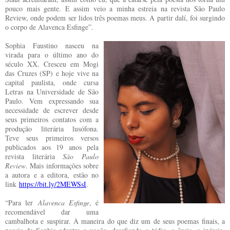
pouco mais gente. E assim veio a minha estreia na revista São Paulo
Review, onde podem ser lidos três poemas meus. A partir dalí, foi surgindo
o corpo de Alavenca Esfinge”.
Sophia Faustino nasceu na
virada para o último ano do
século XX. Cresceu em Mogi
das Cruzes (SP) e hoje vive na
capital paulista, onde cursa
Letras na Universidade de São
Paulo. Vem expressando sua
necessidade de escrever desde
seus primeiros contatos com a
produção literária lusófona.
Teve seus primeiros versos
publicados aos 19 anos pela
revista literária
São Paulo
Review
. Mais informações sobre
a autora e a editora, estão no
link
https://bit.ly/2MEWSsI
.
“Para ler
Alavenca Esfinge
, é
recomendável dar uma
cambalhota e suspirar. À maneira do que diz um de seus poemas finais, a