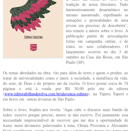
tradição de nossa literatura. Tudo
harmoniosamente desarmônico no
mesmo amontoado, espelhando as
sensações e pessoalidades de uma
jovem em processo de descoberta”,
nos remete a autora sobre o livro. A
publicação partiu de arrecadações
feitas em campanha online, e de
todos os seus colaboradores. O
lançamento ocorreu no dia 3 de
outubro na Casa das Rosas, em São
Paulo (SP).
Os temas abordados na obra, vão para além do texto e quem o produz, ao
tratar de universalidades como o amor, a sociedade, a metafísica da vida,
do sexo, de Deus e do próprio ato da escrita. O livro possui cerca de 74
páginas e está à venda por R$ 30,00 pelo site da editora
(
www.editorafolhasderelva.com.br/alavenca-esfinge
), na Tapera Taperá e
em breve em outras livrarias de São Paulo.
Sobre o livro, Sophia nos revela: “Aqui cabe o discurso mais batido de
todos: escrevo porque preciso, morro se não escrevo. Foi justamente essa
necessidade imprescindível de escrever que me deu a oportunidade de
trazer meus devaneios palavreados à tona. Chiara Provenza e Alexandre
Staut acreditaram, assim como eu, que a catarse pela poesia nos torna um