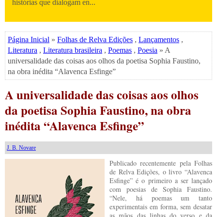
histórias que dialogam en...
Página Inicial
»
Folhas de Relva Edições
,
Lançamentos
,
Literatura
,
Literatura brasileira
,
Poemas
,
Poesia
» A
universalidade das coisas aos olhos da poetisa Sophia Faustino,
na obra inédita “Alavenca Esfinge”
A universalidade das coisas aos olhos
da poetisa Sophia Faustino, na obra
inédita “Alavenca Esfinge”
J. B. Novare
Publicado recentemente pela Folhas
de Relva Edições, o livro “Alavenca
Esfinge” é o primeiro a ser lançado
com poesias de Sophia Faustino.
“Nele, há poemas um tanto
experimentais em forma, sem desatar
as mãos das linhas do verso e da