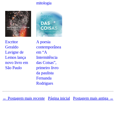
mitologia
Escritor
A poesia
Geraldo
contemporânea
Lavigne de
em “A
Lemos lança
Intermitência
novo livro em
das Coisas”,
São Paulo
primeiro livro
da paulista
Fernanda
Rodrigues
← Postagem mais recente
Página inicial
Postagem mais antiga →