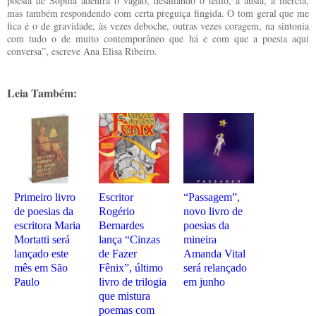
poesia de Sophia adentra o vagão, desafiando o tédio, a ânsia, a inércia,
mas também respondendo com certa preguiça fingida. O tom geral que me
fica é o de gravidade, às vezes deboche, outras vezes coragem, na sintonia
com tudo o de muito contemporâneo que há e com que a poesia aqui
conversa”, escreve Ana Elisa Ribeiro.
Leia Também:
Primeiro livro
Escritor
“Passagem”,
de poesias da
Rogério
novo livro de
escritora Maria
Bernardes
poesias da
Mortatti será
lança “Cinzas
mineira
lançado este
de Fazer
Amanda Vital
mês em São
Fênix”, último
será relançado
Paulo
livro de trilogia
em junho
que mistura
poemas com