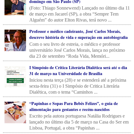
domingo em São Paulo (SP)
(Foto: Thiago Sonnewend) Lançado no último dia 11
de março em Jacareí (SP), a obra “Sempre Tem
Alguém” do autor Elton Rivas, terá novo ...
Professor e médico cadeirante, José Carlos Morais,
descreve história de vida e superação em autobiografia
Com o seu livro de estreia, o médico e professor
universitário José Carlos Morais, lança no próximo
dia 23 de setembro “Roda Vida, Memóri...
I Simpósio de Critica Literária Dialética será até o dia
31 de março na Universidade de Brasília
Iniciou nesta terça (28) e se estenderá até a próxima
sexta-feira (31) o I Simpósio de Critica Literária
Dialética, com o tema “Caminhos ...
“Papinhas e Sopas Para Bebês Felizes”, o guia de
alimentação para gestantes e recém-nascidos
Escrito pela autora portuguesa Natália Rodrigues e
lançado no último dia 5 de março na Casa do Ser em
Lisboa, Portugal, a obra “Papinhas ...