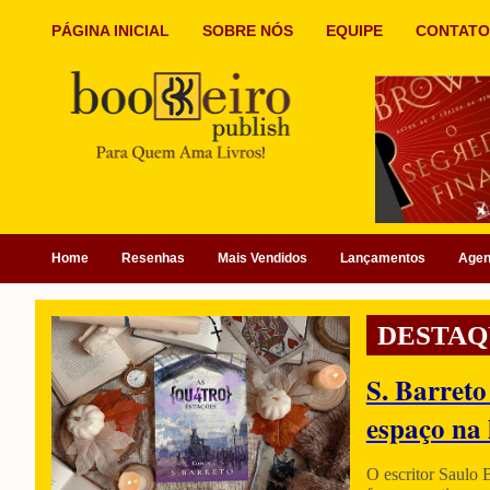
PÁGINA INICIAL
SOBRE NÓS
EQUIPE
CONTATO
Home
Resenhas
Mais Vendidos
Lançamentos
Age
DESTAQ
S. Barreto
espaço na 
O escritor Saulo 