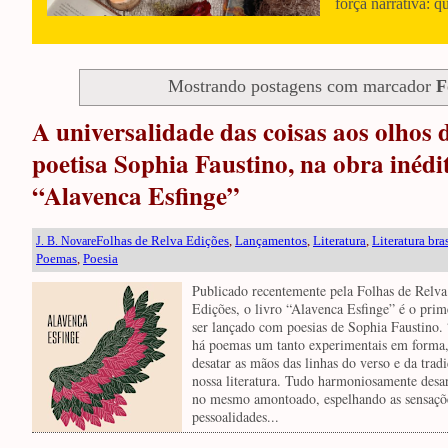
força narrativa: q
Mostrando postagens com marcador
F
A universalidade das coisas aos olhos 
poetisa Sophia Faustino, na obra inédi
“Alavenca Esfinge”
Folhas de Relva Edições
,
Lançamentos
,
Literatura
,
Literatura bras
J. B. Novare
Poemas
,
Poesia
Publicado recentemente pela Folhas de Relva
Edições, o livro “Alavenca Esfinge” é o prim
ser lançado com poesias de Sophia Faustino.
há poemas um tanto experimentais em forma
desatar as mãos das linhas do verso e da trad
nossa literatura. Tudo harmoniosamente des
no mesmo amontoado, espelhando as sensaçõ
pessoalidades...