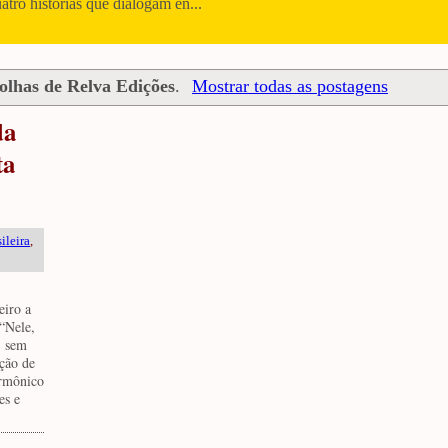
uatro histórias que dialogam en...
olhas de Relva Edições
.
Mostrar todas as postagens
da
ta
ileira
,
eiro a
 “Nele,
, sem
ição de
armônico
es e