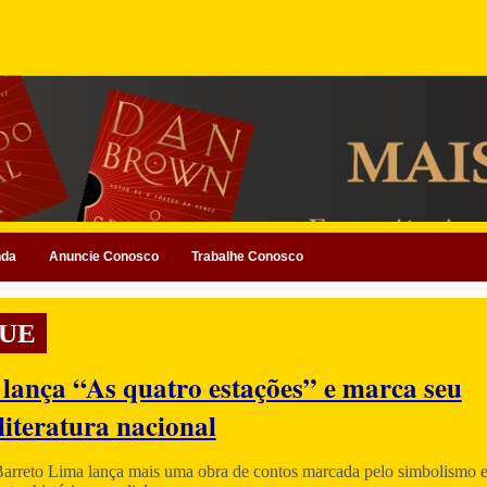
nda
Anuncie Conosco
Trabalhe Conosco
UE
 lança “As quatro estações” e marca seu
literatura nacional
Barreto Lima lança mais uma obra de contos marcada pelo simbolismo e