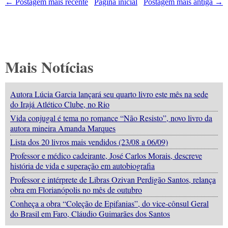
← Postagem mais recente
Página inicial
Postagem mais antiga →
Mais Notícias
Autora Lúcia Garcia lançará seu quarto livro este mês na sede
do Irajá Atlético Clube, no Rio
Vida conjugal é tema no romance “Não Resisto”, novo livro da
autora mineira Amanda Marques
Lista dos 20 livros mais vendidos (23/08 a 06/09)
Professor e médico cadeirante, José Carlos Morais, descreve
história de vida e superação em autobiografia
Professor e intérprete de Libras Ozivan Perdigão Santos, relança
obra em Florianópolis no mês de outubro
Conheça a obra “Coleção de Epifanias”, do vice-cônsul Geral
do Brasil em Faro, Cláudio Guimarães dos Santos