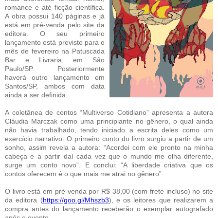
romance e até ficção científica.
A obra possui 140 páginas e já
está em pré-venda pelo site da
editora. O seu primeiro
lançamento está previsto para o
mês de fevereiro na Patuscada
Bar e Livraria, em São
Paulo/SP. Posteriormente
haverá outro lançamento em
Santos/SP, ambos com data
ainda a ser definida.
A coletânea de contos “Multiverso Cotidiano” apresenta a autora
Cláudia Marczak como uma principiante no gênero, o qual ainda
não havia trabalhado, tendo iniciado a escrita deles como um
exercício narrativo. O primeiro conto do livro surgiu a partir de um
sonho, assim revela a autora: “Acordei com ele pronto na minha
cabeça e a partir daí cada vez que o mundo me olha diferente,
surge um conto novo”. E conclui: “A liberdade criativa que os
contos oferecem é o que mais me atrai no gênero”.
O livro está em pré-venda por R$ 38,00 (com frete incluso) no site
da editora (
https://goo.gl/Mhszb3
), e os leitores que realizarem a
compra antes do lançamento receberão o exemplar autografado
após o evento.