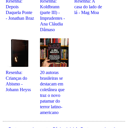
Resenha:
Resenha:
Resenha: A
Depois
Koldbrann
casa do lado de
Daquela Ponte
(parte III) -
lá - Mag Moa
- Jonathan Braz
Imprudentes -
Ana Cláudia
Dâmaso
Resenha:
20 autoras
Crianças do
brasileiras se
Abismo -
destacam em
Johann Heyss
coletânea que
traz o novo
patamar do
terror latino-
americano