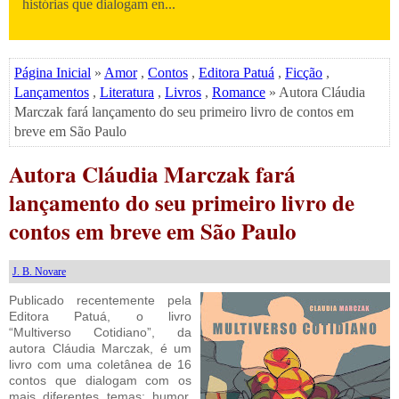
histórias que dialogam en...
Página Inicial
»
Amor
,
Contos
,
Editora Patuá
,
Ficção
,
Lançamentos
,
Literatura
,
Livros
,
Romance
» Autora Cláudia
Marczak fará lançamento do seu primeiro livro de contos em
breve em São Paulo
Autora Cláudia Marczak fará
lançamento do seu primeiro livro de
contos em breve em São Paulo
J. B. Novare
Publicado recentemente pela
Editora Patuá, o livro
“Multiverso Cotidiano”, da
autora Cláudia Marczak, é um
livro com uma coletânea de 16
contos que dialogam com os
mais diferentes temas: humor,