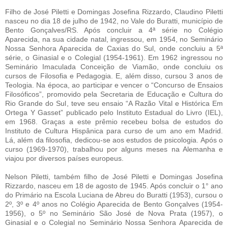
Filho de José Piletti e Domingas Josefina Rizzardo, Claudino Piletti
nasceu no dia 18 de julho de 1942, no Vale do Buratti, município de
Bento Gonçalves/RS. Após concluir a 4ª série no Colégio
Aparecida, na sua cidade natal, ingressou, em 1954, no Seminário
Nossa Senhora Aparecida de Caxias do Sul, onde concluiu a 5ª
série, o Ginasial e o Colegial (1954-1961). Em 1962 ingressou no
Seminário Imaculada Conceição de Viamão, onde concluiu os
cursos de Filosofia e Pedagogia. E, além disso, cursou 3 anos de
Teologia. Na época, ao participar e vencer o “Concurso de Ensaios
Filosóficos”, promovido pela Secretaria de Educação e Cultura do
Rio Grande do Sul, teve seu ensaio “A Razão Vital e Histórica Em
Ortega Y Gasset” publicado pelo Instituto Estadual do Livro (IEL),
em 1968. Graças a este prêmio recebeu bolsa de estudos do
Instituto de Cultura Hispânica para curso de um ano em Madrid.
Lá, além da filosofia, dedicou-se aos estudos de psicologia. Após o
curso (1969-1970), trabalhou por alguns meses na Alemanha e
viajou por diversos países europeus.
Nelson Piletti, também filho de José Piletti e Domingas Josefina
Rizzardo, nasceu em 18 de agosto de 1945. Após concluir o 1° ano
do Primário na Escola Luciana de Abreu do Buratti (1953), cursou o
2º, 3º e 4º anos no Colégio Aparecida de Bento Gonçalves (1954-
1956), o 5º no Seminário São José de Nova Prata (1957), o
Ginasial e o Colegial no Seminário Nossa Senhora Aparecida de