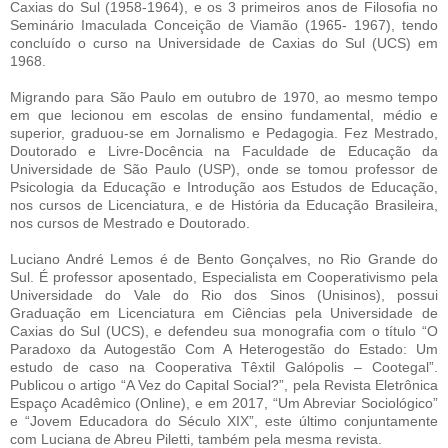
Caxias do Sul (1958-1964), e os 3 primeiros anos de Filosofia no
Seminário Imaculada Conceição de Viamão (1965- 1967), tendo
concluído o curso na Universidade de Caxias do Sul (UCS) em
1968.
Migrando para São Paulo em outubro de 1970, ao mesmo tempo
em que lecionou em escolas de ensino fundamental, médio e
superior, graduou-se em Jornalismo e Pedagogia. Fez Mestrado,
Doutorado e Livre-Docência na Faculdade de Educação da
Universidade de São Paulo (USP), onde se tomou professor de
Psicologia da Educação e Introdução aos Estudos de Educação,
nos cursos de Licenciatura, e de História da Educação Brasileira,
nos cursos de Mestrado e Doutorado.
Luciano André Lemos é de Bento Gonçalves, no Rio Grande do
Sul. É professor aposentado, Especialista em Cooperativismo pela
Universidade do Vale do Rio dos Sinos (Unisinos), possui
Graduação em Licenciatura em Ciências pela Universidade de
Caxias do Sul (UCS), e defendeu sua monografia com o título “O
Paradoxo da Autogestão Com A Heterogestão do Estado: Um
estudo de caso na Cooperativa Têxtil Galópolis – Cootegal”.
Publicou o artigo “A Vez do Capital Social?”, pela Revista Eletrônica
Espaço Acadêmico (Online), e em 2017, “Um Abreviar Sociológico”
e “Jovem Educadora do Século XIX”, este último conjuntamente
com Luciana de Abreu Piletti, também pela mesma revista.