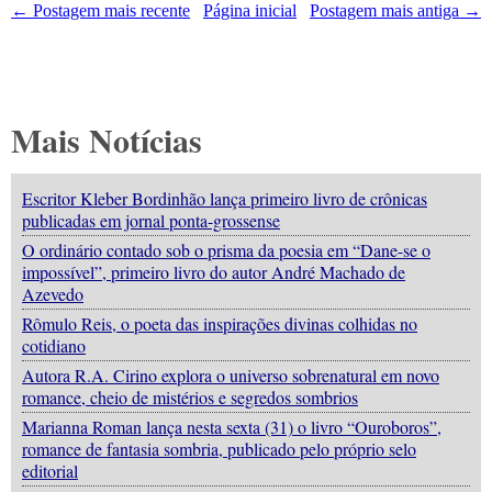
← Postagem mais recente
Página inicial
Postagem mais antiga →
Mais Notícias
Escritor Kleber Bordinhão lança primeiro livro de crônicas
publicadas em jornal ponta-grossense
O ordinário contado sob o prisma da poesia em “Dane-se o
impossível”, primeiro livro do autor André Machado de
Azevedo
Rômulo Reis, o poeta das inspirações divinas colhidas no
cotidiano
Autora R.A. Cirino explora o universo sobrenatural em novo
romance, cheio de mistérios e segredos sombrios
Marianna Roman lança nesta sexta (31) o livro “Ouroboros”,
romance de fantasia sombria, publicado pelo próprio selo
editorial