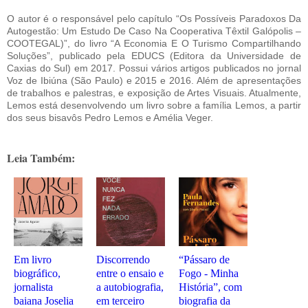
O autor é o responsável pelo capítulo “Os Possíveis Paradoxos Da
Autogestão: Um Estudo De Caso Na Cooperativa Têxtil Galópolis –
COOTEGAL)”, do livro “A Economia E O Turismo Compartilhando
Soluções”, publicado pela EDUCS (Editora da Universidade de
Caxias do Sul) em 2017. Possui vários artigos publicados no jornal
Voz de Ibiúna (São Paulo) e 2015 e 2016. Além de apresentações
de trabalhos e palestras, e exposição de Artes Visuais. Atualmente,
Lemos está desenvolvendo um livro sobre a família Lemos, a partir
dos seus bisavôs Pedro Lemos e Amélia Veger.
Leia Também:
Em livro
Discorrendo
“Pássaro de
biográfico,
entre o ensaio e
Fogo - Minha
jornalista
a autobiografia,
História”, com
baiana Joselia
em terceiro
biografia da