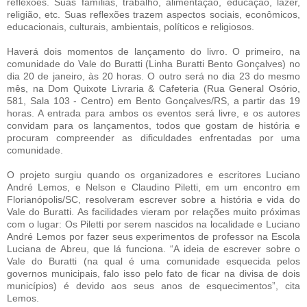
reflexões. Suas famílias, trabalho, alimentação, educação, lazer,
religião, etc. Suas reflexões trazem aspectos sociais, econômicos,
educacionais, culturais, ambientais, políticos e religiosos.
Haverá dois momentos de lançamento do livro. O primeiro, na
comunidade do Vale do Buratti (Linha Buratti Bento Gonçalves) no
dia 20 de janeiro, às 20 horas. O outro será no dia 23 do mesmo
mês, na Dom Quixote Livraria & Cafeteria (Rua General Osório,
581, Sala 103 - Centro) em Bento Gonçalves/RS, a partir das 19
horas. A entrada para ambos os eventos será livre, e os autores
convidam para os lançamentos, todos que gostam de história e
procuram compreender as dificuldades enfrentadas por uma
comunidade.
O projeto surgiu quando os organizadores e escritores Luciano
André Lemos, e Nelson e Claudino Piletti, em um encontro em
Florianópolis/SC, resolveram escrever sobre a história e vida do
Vale do Buratti. As facilidades vieram por relações muito próximas
com o lugar: Os Piletti por serem nascidos na localidade e Luciano
André Lemos por fazer seus experimentos de professor na Escola
Luciana de Abreu, que lá funciona. “A ideia de escrever sobre o
Vale do Buratti (na qual é uma comunidade esquecida pelos
governos municipais, falo isso pelo fato de ficar na divisa de dois
municípios) é devido aos seus anos de esquecimentos”, cita
Lemos.