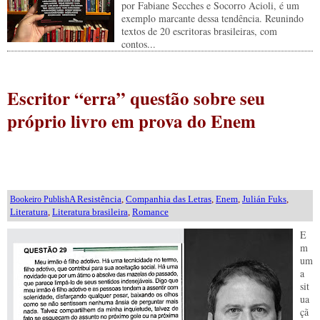
por Fabiane Secches e Socorro Acioli, é um
exemplo marcante dessa tendência. Reunindo
textos de 20 escritoras brasileiras, com
contos...
Escritor “erra” questão sobre seu
próprio livro em prova do Enem
A Resistência
,
Companhia das Letras
,
Enem
,
Julián Fuks
,
Bookeiro Publish
Literatura
,
Literatura brasileira
,
Romance
E
m
um
a
sit
ua
çã