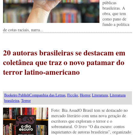
públicas
brasileiras. A
obra, que tem
como pano de
fundo a política
de cotas raciais, narra...
20 autoras brasileiras se destacam em
coletânea que traz o novo patamar do
terror latino-americano
Companhia das Letras
,
Ficção
,
Horror
,
Literatura
,
Literatura
Bookeiro Publish
brasileira
,
Terror
Foto: Bia AssadO Brasil tem se destacado no
mercado literário com uma nova geração de
escritores que exploram o terror e o
sobrenatural. O livro “O dia escuro: contos
inquietantes de autoras brasileiras”, organizado