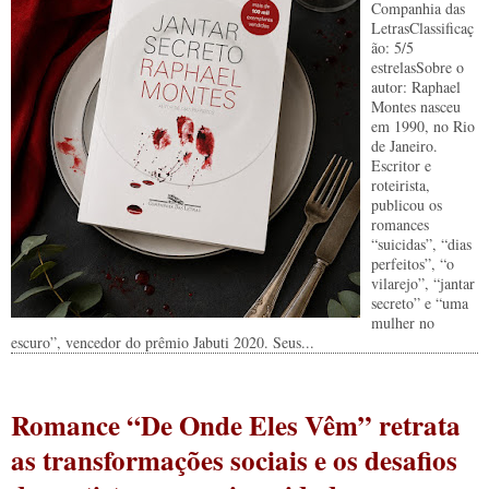
Companhia das
LetrasClassificaç
ão: 5/5
estrelasSobre o
autor: Raphael
Montes nasceu
em 1990, no Rio
de Janeiro.
Escritor e
roteirista,
publicou os
romances
“suicidas”, “dias
perfeitos”, “o
vilarejo”, “jantar
secreto” e “uma
mulher no
escuro”, vencedor do prêmio Jabuti 2020. Seus...
Romance “De Onde Eles Vêm” retrata
as transformações sociais e os desafios