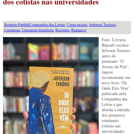
dos cotistas nas universidades
Companhia das Letras
,
Cotas raciais
,
Jeferson Tenório
,
Bookeiro Publish
Literatura
,
Literatura brasileira
,
Racismo
,
Romance
Foto: Livraria
BaleiaO escritor
Jeferson Tenório,
autor do
premiado “O
Avesso da Pele”,
lançou
recentemente seu
novo livro “De
Onde Eles Vêm”,
publicado pela
Companhia das
Letras e que
aborda a entrada
dos primeiros
estudantes
cotistas nas
universidades