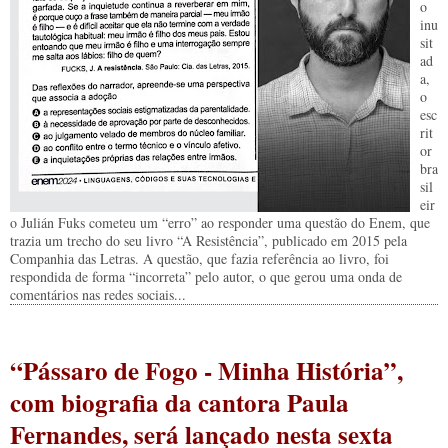
o
inu
sit
ad
a,
o
esc
rit
or
bra
sil
eir
o Julián Fuks cometeu um “erro” ao responder uma questão do Enem, que
trazia um trecho do seu livro “A Resistência”, publicado em 2015 pela
Companhia das Letras. A questão, que fazia referência ao livro, foi
respondida de forma “incorreta” pelo autor, o que gerou uma onda de
comentários nas redes sociais...
“Pássaro de Fogo - Minha História”,
com biografia da cantora Paula
Fernandes, será lançado nesta sexta