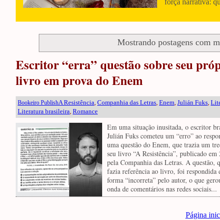
força narrativa: q
Mostrando postagens com 
Escritor “erra” questão sobre seu pró
livro em prova do Enem
A Resistência
,
Companhia das Letras
,
Enem
,
Julián Fuks
,
Lit
Bookeiro Publish
Literatura brasileira
,
Romance
Em uma situação inusitada, o escritor br
Julián Fuks cometeu um “erro” ao respo
uma questão do Enem, que trazia um tr
seu livro “A Resistência”, publicado em
pela Companhia das Letras. A questão, 
fazia referência ao livro, foi respondida 
forma “incorreta” pelo autor, o que ger
onda de comentários nas redes sociais...
Página inic