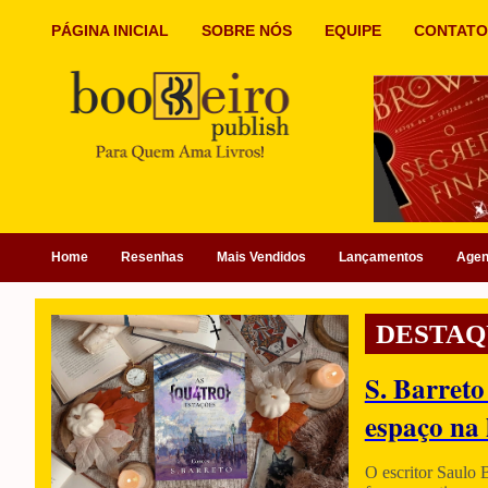
PÁGINA INICIAL
SOBRE NÓS
EQUIPE
CONTATO
Home
Resenhas
Mais Vendidos
Lançamentos
Age
DESTAQ
S. Barreto
espaço na 
O escritor Saulo 