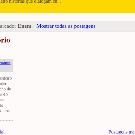
uatro histórias que dialogam en...
marcador
Enem
.
Mostrar todas as postagens
prio
eratura
,
asileiro
nder
echo do
 2015
que
de
ou uma
ial
Postagens ma