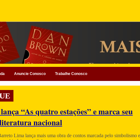
nda
Anuncie Conosco
Trabalhe Conosco
UE
 lança “As quatro estações” e marca seu
literatura nacional
Barreto Lima lança mais uma obra de contos marcada pelo simbolismo e