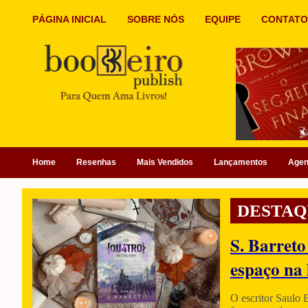
PÁGINA INICIAL
SOBRE NÓS
EQUIPE
CONTATO
Home
Resenhas
Mais Vendidos
Lançamentos
Age
DESTAQ
S. Barreto
espaço na 
O escritor Saulo 