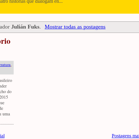
uatro histórias que dialogam en...
cador
Julián Fuks
.
Mostrar todas as postagens
prio
eratura
,
asileiro
nder
echo do
 2015
que
de
ou uma
ial
Postagens ma