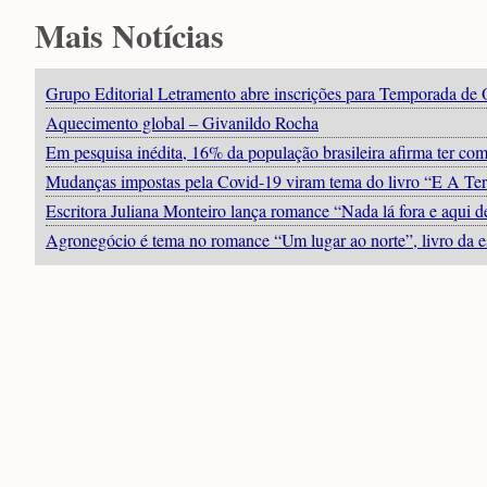
Mais Notícias
Grupo Editorial Letramento abre inscrições para Temporada de 
Aquecimento global – Givanildo Rocha
Em pesquisa inédita, 16% da população brasileira afirma ter c
Mudanças impostas pela Covid-19 viram tema do livro “E A Terr
Escritora Juliana Monteiro lança romance “Nada lá fora e aqui d
Agronegócio é tema no romance “Um lugar ao norte”, livro da e