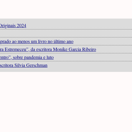
Originais 2024
omprado ao menos um livro no último ano
a Estremeceu”, da escritora Monike Garcia Ribeiro
entro”, sobre pandemia e luto
scritora Silvia Gerschman