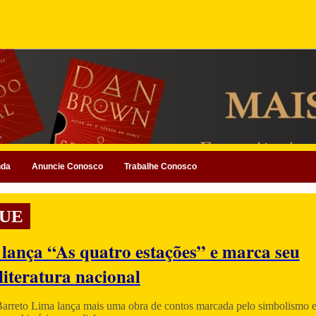
nda
Anuncie Conosco
Trabalhe Conosco
UE
 lança “As quatro estações” e marca seu
literatura nacional
Barreto Lima lança mais uma obra de contos marcada pelo simbolismo e