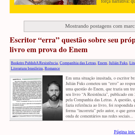
força narrativa: q
Mostrando postagens com mar
Escritor “erra” questão sobre seu pró
livro em prova do Enem
A Resistência
,
Companhia das Letras
,
Enem
,
Julián Fuks
,
Lit
Bookeiro Publish
Literatura brasileira
,
Romance
Em uma situação inusitada, o escritor br
Julián Fuks cometeu um “erro” ao respo
uma questão do Enem, que trazia um tr
seu livro “A Resistência”, publicado em
pela Companhia das Letras. A questão, 
fazia referência ao livro, foi respondida 
forma “incorreta” pelo autor, o que ger
onda de comentários nas redes sociais...
Página inic