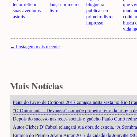
leitor refletir
lançar primeiro
blogueira
que vi
suas aventuras
livro
publica seu
mudan
astrais
primeiro livro
cotidi
impresso
busca 
vida m
← Postagem mais recente
Mais Notícias
Feira do Livro de Cotiporã 2017 começa nesta sexta no Rio Gra
“O Onironauta – Devaneio” compõe primeiro livro da trilogia de 
Depois do sucesso nas redes sociais o gaúcho Paulo Curió reúne s
Autor Cleber D’Cabral relançará sua obra de estreia, “A Sombra
Entrega do Prêmio Jovem Autor 2017 da cidade de Joinville (SC)