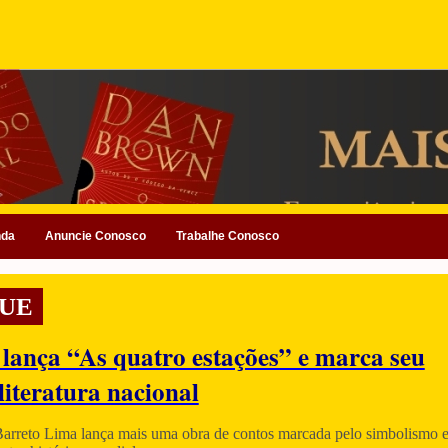
nda
Anuncie Conosco
Trabalhe Conosco
UE
 lança “As quatro estações” e marca seu
literatura nacional
Barreto Lima lança mais uma obra de contos marcada pelo simbolismo e