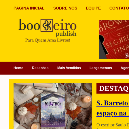
PÁGINA INICIAL
SOBRE NÓS
EQUIPE
CONTATO
Home
Resenhas
Mais Vendidos
Lançamentos
Age
DESTAQ
S. Barreto
espaço na 
O escritor Saulo 