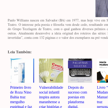
Paulo Williams nasceu em Salvador (BA) em 1977, mas hoje vive em Sã
Teatro. O interesse pela poesia e filosofia vem desde cedo, resultando e
do Grupo Tecelagem de Teatro, com o qual ganhou diversos prêmios co
outras. Atualmente desenvolve a ideia original dos roteiros das série
invertidas”, conta com 132 páginas e o valor dos exemplares na pré-vend
Leia Também:
Primeiro livro
Vulnerabilidade
Depois do
Livro 
de Roza Nino
social infantil
sucesso com
Mudanç
Bahia traz
inspira autora
poesias em
Manuel
mergulho
maranhense a
plataforma
traz
espiritual e faz
criar histórias e
digital,
person