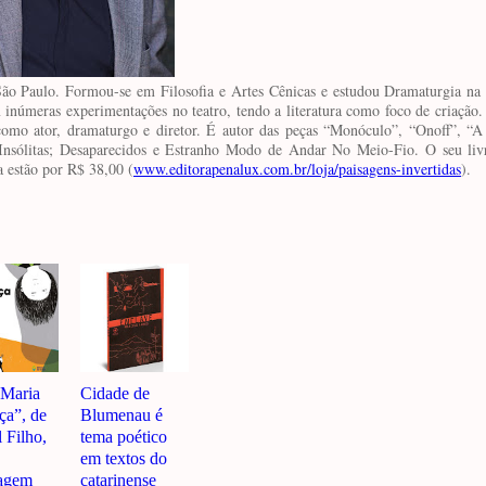
o Paulo. Formou-se em Filosofia e Artes Cênicas e estudou Dramaturgia na
m inúmeras experimentações no teatro, tendo a literatura como foco de criação
mo ator, dramaturgo e diretor. É autor das peças “Monóculo”, “Onoff”, “A
s: Insólitas; Desaparecidos e Estranho Modo de Andar No Meio-Fio. O seu liv
a estão por R$ 38,00 (
www.editorapenalux.com.br/loja/paisagens-invertidas
).
“Maria
Cidade de
a”, de
Blumenau é
 Filho,
tema poético
em textos do
agem
catarinense