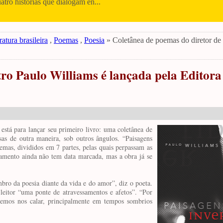
uatro histórias que dialogam en...
ratura brasileira
,
Poemas
,
Poesia
» Coletânea de poemas do diretor de 
tro Paulo Williams é lançada pela Editora
 está para lançar seu primeiro livro: uma coletânea de
isas de outra maneira, sob outros ângulos. “Paisagens
oemas, divididos em 7 partes, pelas quais perpassam as
çamento ainda não tem data marcada, mas a obra já se
bro da poesia diante da vida e do amor”, diz o poeta.
leitor “uma ponte de atravessamentos e afetos”. “Por
evemos nos calar, principalmente em tempos sombrios