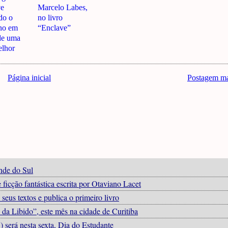
ve
Marcelo Labes,
do o
no livro
ano em
“Enclave”
de uma
elhor
Página inicial
Postagem ma
nde do Sul
ficção fantástica escrita por Otaviano Lacet
eus textos e publica o primeiro livro
 da Libido”, este mês na cidade de Curitiba
 será nesta sexta, Dia do Estudante