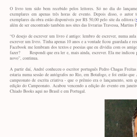
O livro tem sido bem recebido pelos leitores. Só no dia do lançam
exemplares em apenas três horas de evento. Depois disso, o autor 
exemplares da obra estão disponíveis por R$ 50,00 pelo site da editora (
além de ser encontrado também nos sites das livrarias Travessa, Martins 
“O desejo de escrever um livro é antigo: lembro de escrever, numa aula 
escrever um livro. Tinha apenas 10 anos e a vontade ficou guardada e re
Facebook me lembram dos textos e poesias que eu dividia com os amigos
fazer?
Respondi que era ler e, mais ainda, escrever. Ela me indicou
novo”, continua.
A partir daí, André conheceu o escritor português Pedro Chagas Freitas 
estaria numa sessão de autógrafos no Rio, em Botafogo, e foi então que 
campeonato de escrita criativa - que o prêmio era o lançamento, sem q
edição do Campeonato. Acabou vencendo a edição do evento em janeiro
Chiado Books aqui no Brasil e em Portugal.