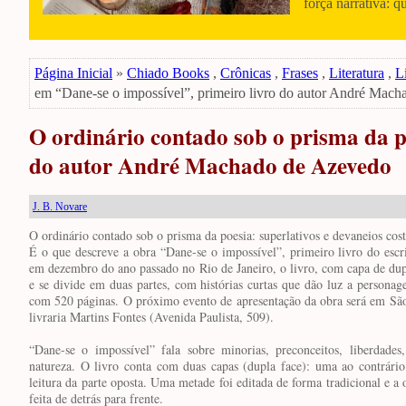
força narrativa: q
Página Inicial
»
Chiado Books
,
Crônicas
,
Frases
,
Literatura
,
Li
em “Dane-se o impossível”, primeiro livro do autor André Mac
O ordinário contado sob o prisma da p
do autor André Machado de Azevedo
J. B. Novare
O ordinário contado sob o prisma da poesia: superlativos e devaneios cos
É o que descreve a obra “Dane-se o impossível”, primeiro livro do es
em dezembro do ano passado no Rio de Janeiro, o livro, com capa de dupl
e se divide em duas partes, com histórias curtas que dão luz a persona
com 520 páginas. O próximo evento de apresentação da obra será em São 
livraria Martins Fontes (Avenida Paulista, 509).
“Dane-se o impossível” fala sobre minorias, preconceitos, liberdades
natureza. O livro conta com duas capas (dupla face): uma ao contrário 
leitura da parte oposta. Uma metade foi editada de forma tradicional e a
feita de detrás para frente.