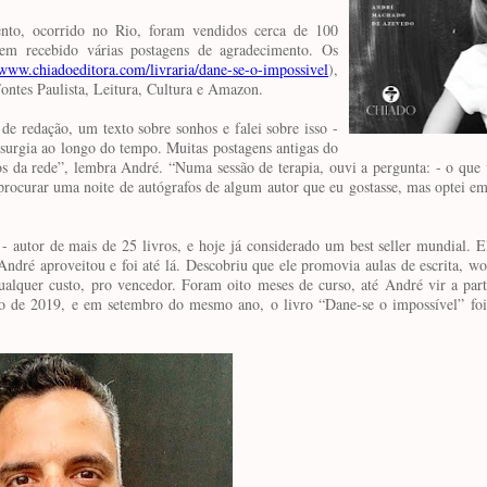
ento, ocorrido no Rio, foram vendidos cerca de 100
tem recebido várias postagens de agradecimento. Os
www.chiadoeditora.com/livraria/dane-se-o-impossivel
),
Fontes Paulista, Leitura, Cultura e Amazon.
de redação, um texto sobre sonhos e falei sobre isso -
ssurgia ao longo do tempo. Muitas postagens antigas do
 da rede”, lembra André. “Numa sessão de terapia, ouvi a pergunta: - o que 
 procurar uma noite de autógrafos de algum autor que eu gostasse, mas optei 
- autor de mais de 25 livros, e hoje já considerado um best seller mundial. E
André aproveitou e foi até lá. Descobriu que ele promovia aulas de escrita, 
ualquer custo, pro vencedor. Foram oito meses de curso, até André vir a part
 de 2019, e em setembro do mesmo ano, o livro “Dane-se o impossível” foi