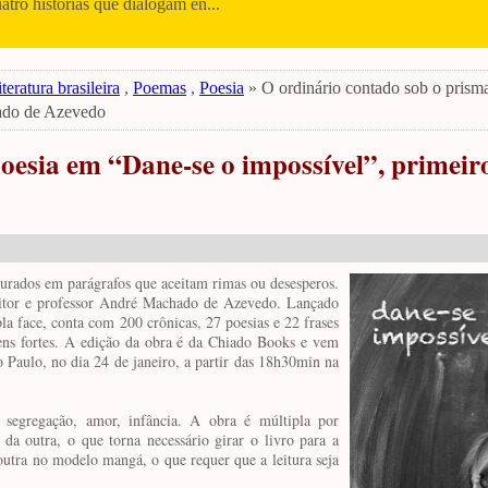
uatro histórias que dialogam en...
teratura brasileira
,
Poemas
,
Poesia
» O ordinário contado sob o prism
hado de Azevedo
oesia em “Dane-se o impossível”, primeiro
turados em parágrafos que aceitam rimas ou desesperos.
critor e professor André Machado de Azevedo. Lançado
a face, conta com 200 crônicas, 27 poesias e 22 frases
gens fortes. A edição da obra é da Chiado Books e vem
Paulo, no dia 24 de janeiro, a partir das 18h30min na
, segregação, amor, infância. A obra é múltipla por
da outra, o que torna necessário girar o livro para a
 outra no modelo mangá, o que requer que a leitura seja