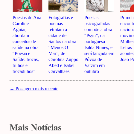
Poesias de Ana
Fotografias e
Poesias
Primei
Caroline
poemas
psicografadas
encont
Aguiar,
retratam a
compõe a obra
nacion
abordam
cidade de
“Psyu”, da
movim
conceitos de
Santos na obra
portuguesa
Mulher
saúde na obra
“Menos O
Isilda Nunes, e
Letras
“Poesia e
Mar”, de
será lançada em
aconte
Saúde: trocas,
Carolina Zuppo
Póvoa de
João P
trilhos e
Abed e Isabel
Varzim em
trocadilhos”
Carvalhaes
outubro
← Postagem mais recente
Mais Notícias