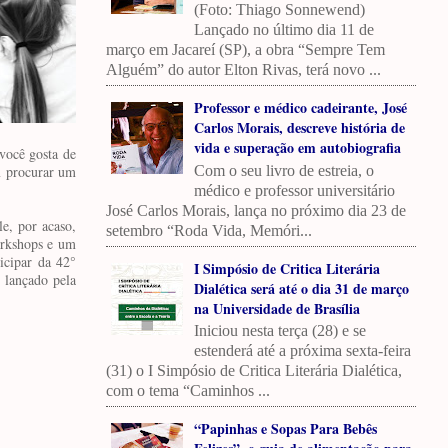
(Foto: Thiago Sonnewend)
Lançado no último dia 11 de
março em Jacareí (SP), a obra “Sempre Tem
Alguém” do autor Elton Rivas, terá novo ...
Professor e médico cadeirante, José
Carlos Morais, descreve história de
vida e superação em autobiografia
você gosta de
Com o seu livro de estreia, o
em procurar um
médico e professor universitário
José Carlos Morais, lança no próximo dia 23 de
le, por acaso,
setembro “Roda Vida, Memóri...
workshops e um
icipar da 42°
I Simpósio de Critica Literária
 lançado pela
Dialética será até o dia 31 de março
na Universidade de Brasília
Iniciou nesta terça (28) e se
estenderá até a próxima sexta-feira
(31) o I Simpósio de Critica Literária Dialética,
com o tema “Caminhos ...
“Papinhas e Sopas Para Bebês