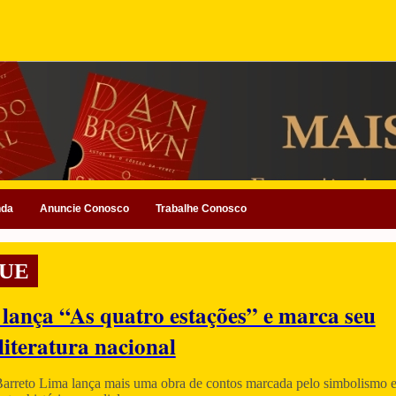
nda
Anuncie Conosco
Trabalhe Conosco
UE
 lança “As quatro estações” e marca seu
literatura nacional
Barreto Lima lança mais uma obra de contos marcada pelo simbolismo e