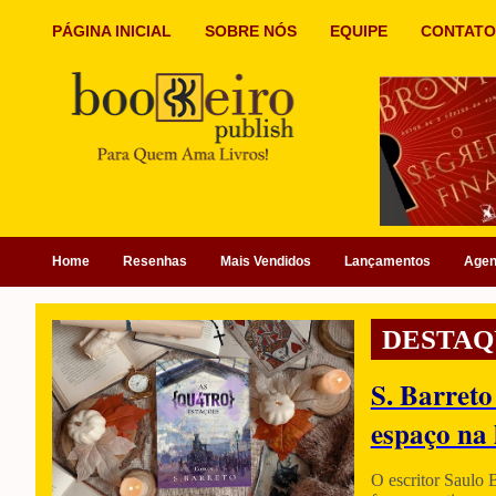
PÁGINA INICIAL
SOBRE NÓS
EQUIPE
CONTATO
Home
Resenhas
Mais Vendidos
Lançamentos
Age
DESTAQ
S. Barreto
espaço na 
O escritor Saulo 