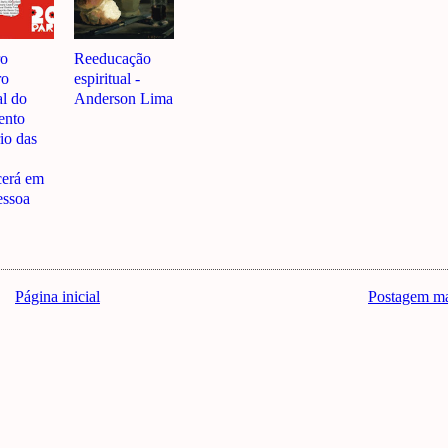
ro
Reeducação
ro
espiritual -
al do
Anderson Lima
ento
io das
cerá em
essoa
Página inicial
Postagem ma