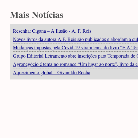
Mais Notícias
Resenha: Cigana – A Ilusão - A. F. Reis
Novos livros da autora A.F. Reis são publicados e abordam a c
Mudanças impostas pela Covid-19 viram tema do livro “E A Terr
Grupo Editorial Letramento abre inscrições para Temporada de 
Agronegócio é tema no romance “Um lugar ao norte”, livro da e
Aquecimento global – Givanildo Rocha