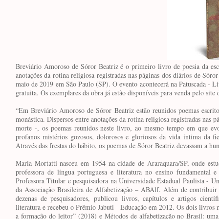
Breviário Amoroso de Sóror Beatriz é o primeiro livro de poesia da escr
anotações da rotina religiosa registradas nas páginas dos diários de Sór
maio de 2019 em São Paulo (SP). O evento acontecerá na Patuscada - Liv
gratuita. Os exemplares da obra já estão disponíveis para venda pelo site 
“Em Breviário Amoroso de Sóror Beatriz estão reunidos poemas escrit
monástica. Dispersos entre anotações da rotina religiosa registradas nas p
morte -, os poemas reunidos neste livro, ao mesmo tempo em que evocam
profanos mistérios gozosos, dolorosos e gloriosos da vida íntima da fie
Através das frestas do hábito, os poemas de Sóror Beatriz devassam a h
Maria Mortatti nasceu em 1954 na cidade de Araraquara/SP, onde est
professora de língua portuguesa e literatura no ensino fundamental
Professora Titular e pesquisadora na Universidade Estadual Paulista - U
da Associação Brasileira de Alfabetização – ABAlf. Além de contribuir 
dezenas de pesquisadores, publicou livros, capítulos e artigos científ
literatura e recebeu o Prêmio Jabuti - Educação em 2012. Os dois livros ma
a formação do leitor” (2018) e Métodos de alfabetização no Brasil: uma