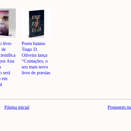
o livro
Poeta baiano
a de
Tiago D.
científica
Oliveira lança
 por Ana
“Contações, o
a
seu mais novo
 será
livro de poesias
a em
al
Página inicial
Postagem ma