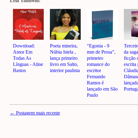
Leia Também:
Download:
Poeta mineira,
“Egonia - 9
Terceir
Amor Em
Núbia Istela ,
mm de Prosa”,
da sag
Todas As
lança primeiro
primeiro
ficção 
Línguas - Aline
livro em Salto,
romance do
escrita
Bastos
interior paulista
escritor
Cláudi
Fernando
Dâmaso
Ramos é
lançad
lançado em São
Portug
Paulo
← Postagem mais recente