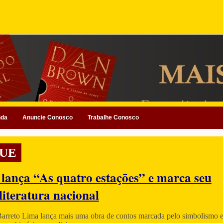
nda
Anuncie Conosco
Trabalhe Conosco
UE
 lança “As quatro estações” e marca seu
literatura nacional
Barreto Lima lança mais uma obra de contos marcada pelo simbolismo e