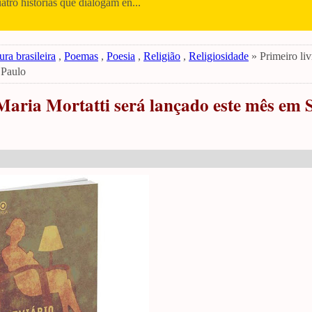
uatro histórias que dialogam en...
ura brasileira
,
Poemas
,
Poesia
,
Religião
,
Religiosidade
» Primeiro liv
 Paulo
 Maria Mortatti será lançado este mês em 