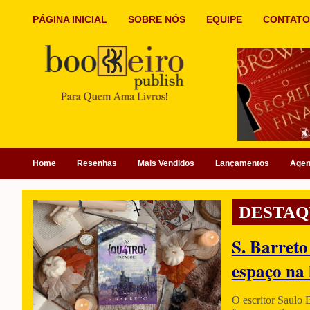
PÁGINA INICIAL
SOBRE NÓS
EQUIPE
CONTATO
Home
Resenhas
Mais Vendidos
Lançamentos
Age
DESTAQ
S. Barreto
espaço na 
O escritor Saulo 