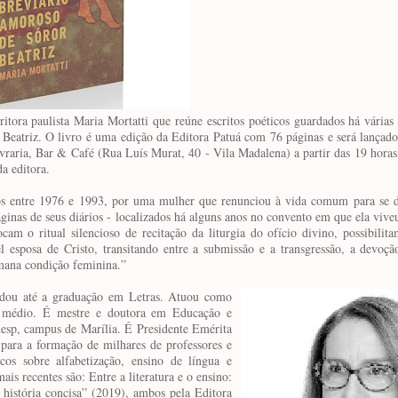
itora paulista Maria Mortatti que reúne escritos poéticos guardados há vária
or Beatriz. O livro é uma edição da Editora Patuá com 76 páginas e será lançad
raria, Bar & Café (Rua Luís Murat, 40 - Vila Madalena) a partir das 19 horas
da editora.
os entre 1976 e 1993, por uma mulher que renunciou à vida comum para se d
áginas de seus diários - localizados há alguns anos no convento em que ela viveu
 o ritual silencioso de recitação da liturgia do ofício divino, possibilita
l esposa de Cristo, transitando entre a submissão e a transgressão, a devoçã
umana condição feminina.”
udou até a graduação em Letras. Atuou como
 e médio. É mestre e doutora em Educação e
nesp, campus de Marília. É Presidente Emérita
para a formação de milhares de professores e
icos sobre alfabetização, ensino de língua e
is recentes são: Entre a literatura e o ensino:
 história concisa” (2019), ambos pela Editora