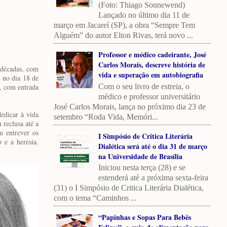
(Foto: Thiago Sonnewend)
Lançado no último dia 11 de
março em Jacareí (SP), a obra “Sempre Tem
Alguém” do autor Elton Rivas, terá novo ...
Professor e médico cadeirante, José
Carlos Morais, descreve história de
s décadas, com
vida e superação em autobiografia
o no dia 18 de
Com o seu livro de estreia, o
, com entrada
médico e professor universitário
José Carlos Morais, lança no próximo dia 23 de
edicar à vida
setembro “Roda Vida, Memóri...
 reclusa até a
m entrever os
I Simpósio de Critica Literária
o e a heresia.
Dialética será até o dia 31 de março
na Universidade de Brasília
Iniciou nesta terça (28) e se
estenderá até a próxima sexta-feira
(31) o I Simpósio de Critica Literária Dialética,
com o tema “Caminhos ...
“Papinhas e Sopas Para Bebês