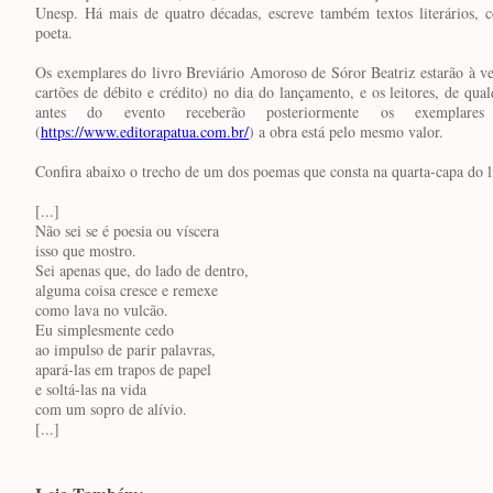
Unesp. Há mais de quatro décadas, escreve também textos literários, 
poeta.
Os exemplares do livro Breviário Amoroso de Sóror Beatriz estarão à 
cartões de débito e crédito) no dia do lançamento, e os leitores, de qu
antes do evento receberão posteriormente os exemplares
(
https://www.editorapatua.com.br/
) a obra está pelo mesmo valor.
Confira abaixo o trecho de um dos poemas que consta na quarta-capa do l
[...]
Não sei se é poesia ou víscera
isso que mostro.
Sei apenas que, do lado de dentro,
alguma coisa cresce e remexe
como lava no vulcão.
Eu simplesmente cedo
ao impulso de parir palavras,
apará-las em trapos de papel
e soltá-las na vida
com um sopro de alívio.
[...]