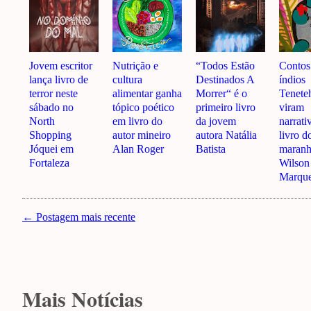
Jovem escritor
Nutrição e
“Todos Estão
Contos
lança livro de
cultura
Destinados A
índios
terror neste
alimentar ganha
Morrer“ é o
Tenete
sábado no
tópico poético
primeiro livro
viram
North
em livro do
da jovem
narrati
Shopping
autor mineiro
autora Natália
livro d
Jóquei em
Alan Roger
Batista
maranh
Fortaleza
Wilson
Marqu
← Postagem mais recente
Mais Notícias