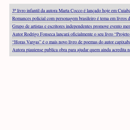
3º livro infantil da autora Marta Cocco é lançado hoje em Cuiab
Romances policial com personagem brasileiro é tema em livros 
Grupo de artistas e escritores independentes promove evento m
Autor Rodrigo Fonseca lançará oficialmente o seu livro “Projet
“Horas Vargas” é o mais novo livro de poemas do autor capixa
Autora piauiense publica obra para ajudar quem ainda acredita 