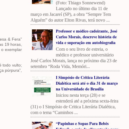
(Foto: Thiago Sonnewend)
Lançado no último dia 11 de
março em Jacareí (SP), a obra “Sempre Tem
Alguém” do autor Elton Rivas, terá novo ...
Professor e médico cadeirante, José
Carlos Morais, descreve história de
resa & Fera”
vida e superação em autobiografia
as 19 horas,
Com o seu livro de estreia, o
o o exemplar
médico e professor universitário
José Carlos Morais, lança no próximo dia 23 de
 todo vulto;
setembro “Roda Vida, Memóri...
ça púrpura”,
I Simpósio de Critica Literária
Dialética será até o dia 31 de março
na Universidade de Brasília
Iniciou nesta terça (28) e se
estenderá até a próxima sexta-feira
(31) o I Simpósio de Critica Literária Dialética,
com o tema “Caminhos ...
“Papinhas e Sopas Para Bebês