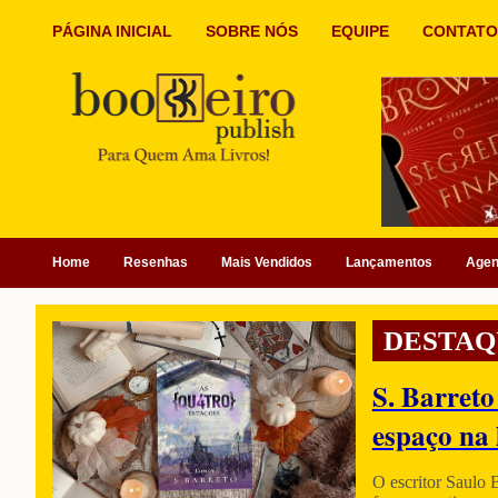
PÁGINA INICIAL
SOBRE NÓS
EQUIPE
CONTATO
Home
Resenhas
Mais Vendidos
Lançamentos
Age
DESTAQ
S. Barreto
espaço na 
O escritor Saulo 