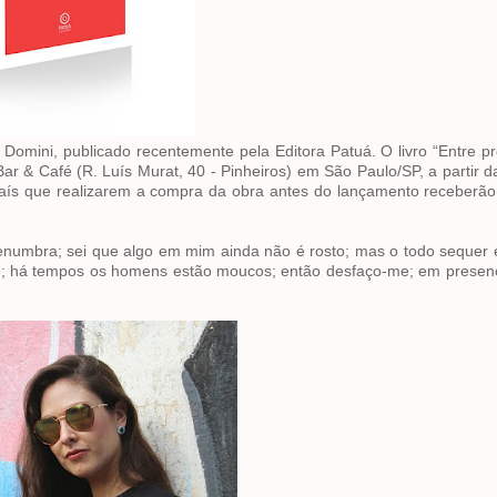
l Domini, publicado recentemente pela Editora Patuá. O livro “Entre p
Bar & Café (R. Luís Murat, 40 - Pinheiros) em São Paulo/SP, a partir d
 país que realizarem a compra da obra antes do lançamento receberã
enumbra; sei que algo em mim ainda não é rosto; mas o todo sequer é
do; há tempos os homens estão moucos; então desfaço-me; em presen