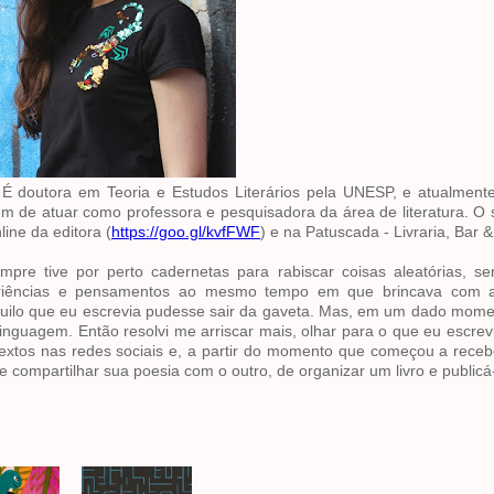
É doutora em Teoria e Estudos Literários pela UNESP, e atualmente
m de atuar como professora e pesquisadora da área de literatura. O 
line da editora (
https://goo.gl/kvfFWF
) e na Patuscada - Livraria, Bar &
empre tive por perto cadernetas para rabiscar coisas aleatórias, 
experiências e pensamentos ao mesmo tempo em que brincava com a
 aquilo que eu escrevia pudesse sair da gaveta. Mas, em um dado mome
inguagem. Então resolvi me arriscar mais, olhar para o que eu escre
extos nas redes sociais e, a partir do momento que começou a receb
 compartilhar sua poesia com o outro, de organizar um livro e publicá-