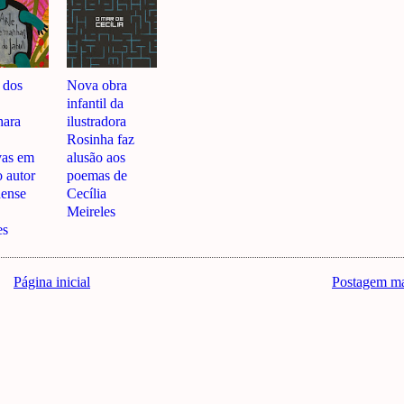
 dos
Nova obra
infantil da
hara
ilustradora
Rosinha faz
vas em
alusão aos
o autor
poemas de
ense
Cecília
Meireles
es
Página inicial
Postagem ma