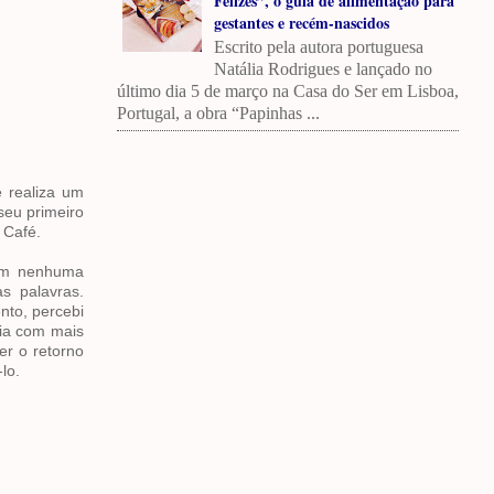
Felizes”, o guia de alimentação para
gestantes e recém-nascidos
Escrito pela autora portuguesa
Natália Rodrigues e lançado no
último dia 5 de março na Casa do Ser em Lisboa,
Portugal, a obra “Papinhas ...
 realiza um
seu primeiro
 Café.
sem nenhuma
s palavras.
nto, percebi
via com mais
er o retorno
lo.