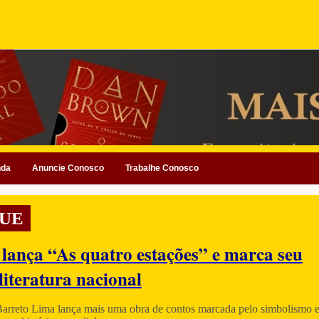
nda
Anuncie Conosco
Trabalhe Conosco
UE
 lança “As quatro estações” e marca seu
literatura nacional
Barreto Lima lança mais uma obra de contos marcada pelo simbolismo e