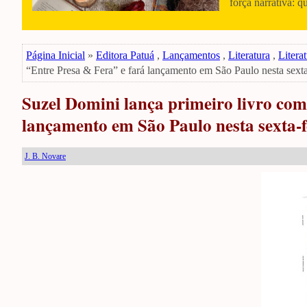
força narrativa: q
Página Inicial
»
Editora Patuá
,
Lançamentos
,
Literatura
,
Literat
“Entre Presa & Fera” e fará lançamento em São Paulo nesta sexta
Suzel Domini lança primeiro livro com 
lançamento em São Paulo nesta sexta-f
J. B. Novare