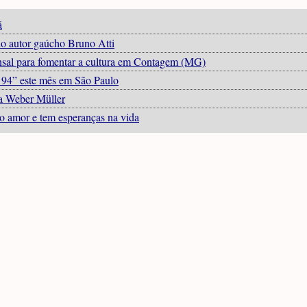
á
do autor gaúcho Bruno Atti
ensal para fomentar a cultura em Contagem (MG)
o 94” este mês em São Paulo
ba Weber Müller
no amor e tem esperanças na vida