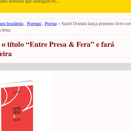
uatro histórias que dialogam en...
ura brasileira
,
Poemas
,
Poesia
» Suzel Domini lança primeiro livro com
-feira
o título “Entre Presa & Fera” e fará
eira