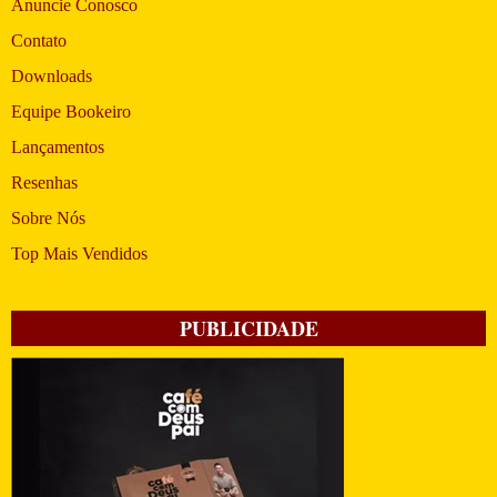
Anuncie Conosco
Contato
Downloads
Equipe Bookeiro
Lançamentos
Resenhas
Sobre Nós
Top Mais Vendidos
PUBLICIDADE