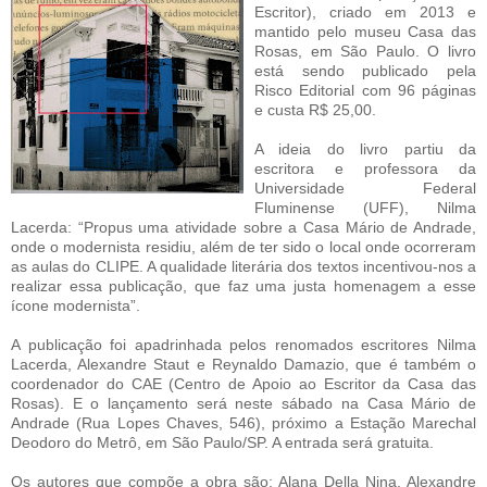
Escritor), criado em 2013 e
mantido pelo museu Casa das
Rosas, em São Paulo. O livro
está sendo publicado pela
Risco Editorial com 96 páginas
e custa R$ 25,00.
A ideia do livro partiu da
escritora e professora da
Universidade Federal
Fluminense (UFF), Nilma
Lacerda: “Propus uma atividade sobre a Casa Mário de Andrade,
onde o modernista residiu, além de ter sido o local onde ocorreram
as aulas do CLIPE. A qualidade literária dos textos incentivou-nos a
realizar essa publicação, que faz uma justa homenagem a esse
ícone modernista”.
A publicação foi apadrinhada pelos renomados escritores Nilma
Lacerda, Alexandre Staut e Reynaldo Damazio, que é também o
coordenador do CAE (Centro de Apoio ao Escritor da Casa das
Rosas). E o lançamento será neste sábado na Casa Mário de
Andrade (Rua Lopes Chaves, 546), próximo a Estação Marechal
Deodoro do Metrô, em São Paulo/SP. A entrada será gratuita.
Os autores que compõe a obra são: Alana Della Nina, Alexandre