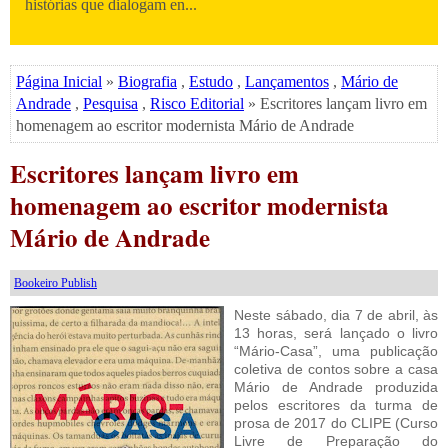
histórias que dialogam en...
Página Inicial
»
Biografia
,
Estudo
,
Lançamentos
,
Mário de
Andrade
,
Pesquisa
,
Risco Editorial
» Escritores lançam livro em
homenagem ao escritor modernista Mário de Andrade
Escritores lançam livro em
homenagem ao escritor modernista
Mário de Andrade
Bookeiro Publish
Neste sábado, dia 7 de abril, às
13 horas, será lançado o livro
“Mário-Casa”, uma publicação
coletiva de contos sobre a casa
Mário de Andrade produzida
pelos escritores da turma de
prosa de 2017 do CLIPE (Curso
Livre de Preparação do