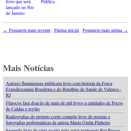
livro que será
Pública
lançado no Rio
de Janeiro
← Postagem mais recente
Página inicial
Postagem mais antiga →
Mais Notícias
Autores fluminenses publicam livro com história da Força
Expedicionária Brasileira e do Batalhão de Saúde de Valença -
RJ
Flipoços fará doação de mais de mil livros a entidades de Poços
de Caldas e região
Radiografias do próprio corpo compõe livro de poesias e
fotografias performáticas da autora Maria Giulia Pinheiro
Segundo livro de série escrita pelo autor português Rui Passos