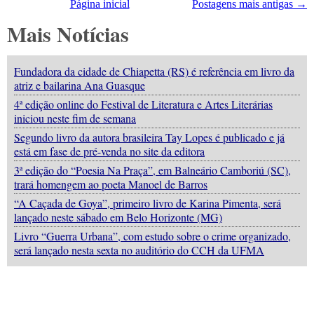
Página inicial
Postagens mais antigas →
Mais Notícias
Fundadora da cidade de Chiapetta (RS) é referência em livro da
atriz e bailarina Ana Guasque
4ª edição online do Festival de Literatura e Artes Literárias
iniciou neste fim de semana
Segundo livro da autora brasileira Tay Lopes é publicado e já
está em fase de pré-venda no site da editora
3ª edição do “Poesia Na Praça”, em Balneário Camboriú (SC),
trará homengem ao poeta Manoel de Barros
“A Caçada de Goya”, primeiro livro de Karina Pimenta, será
lançado neste sábado em Belo Horizonte (MG)
Livro “Guerra Urbana”, com estudo sobre o crime organizado,
será lançado nesta sexta no auditório do CCH da UFMA