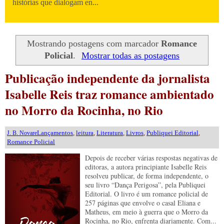
histórias que dialogam en...
Mostrando postagens com marcador
Romance
Policial
.
Mostrar todas as postagens
Publicação independente da jornalista
Isabelle Reis traz romance ambientado
no Morro da Rocinha, no Rio
Lançamentos
,
leitura
,
Literatura
,
Livros
,
Publiquei Editorial
,
J. B. Novare
Romance Policial
Depois de receber várias respostas negativas de
editoras, a autora principiante Isabelle Reis
resolveu publicar, de forma independente, o
seu livro “Dança Perigosa”, pela Publiquei
Editorial. O livro é um romance policial de
257 páginas que envolve o casal Eliana e
Matheus, em meio à guerra que o Morro da
Rocinha, no Rio, enfrenta diariamente. Com...