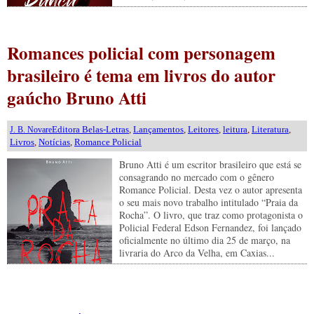
Romances policial com personagem
brasileiro é tema em livros do autor
gaúcho Bruno Atti
Editora Belas-Letras
,
Lançamentos
,
Leitores
,
leitura
,
Literatura
,
J. B. Novare
Livros
,
Notícias
,
Romance Policial
Bruno Atti é um escritor brasileiro que está se
consagrando no mercado com o gênero
Romance Policial. Desta vez o autor apresenta
o seu mais novo trabalho intitulado “Praia da
Rocha”. O livro, que traz como protagonista o
Policial Federal Edson Fernandez, foi lançado
oficialmente no último dia 25 de março, na
livraria do Arco da Velha, em Caxias...