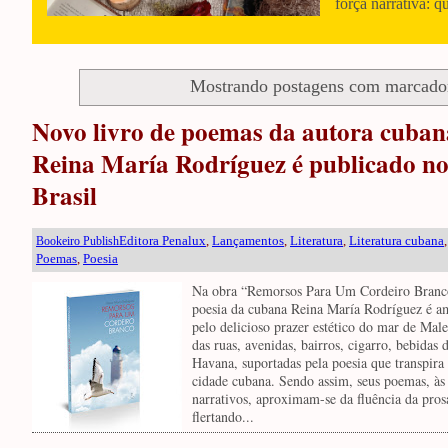
força narrativa: q
Mostrando postagens com marcad
Novo livro de poemas da autora cuban
Reina María Rodríguez é publicado n
Brasil
Editora Penalux
,
Lançamentos
,
Literatura
,
Literatura cubana
,
Bookeiro Publish
Poemas
,
Poesia
Na obra “Remorsos Para Um Cordeiro Branc
poesia da cubana Reina María Rodríguez é a
pelo delicioso prazer estético do mar de Mal
das ruas, avenidas, bairros, cigarro, bebidas 
Havana, suportadas pela poesia que transpira
cidade cubana. Sendo assim, seus poemas, às
narrativos, aproximam-se da fluência da pros
flertando...