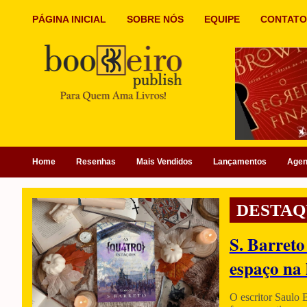
PÁGINA INICIAL
SOBRE NÓS
EQUIPE
CONTATO
Home
Resenhas
Mais Vendidos
Lançamentos
Age
DESTAQ
S. Barreto
espaço na 
O escritor Saulo 