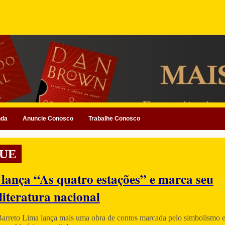
nda
Anuncie Conosco
Trabalhe Conosco
UE
 lança “As quatro estações” e marca seu
literatura nacional
Barreto Lima lança mais uma obra de contos marcada pelo simbolismo e