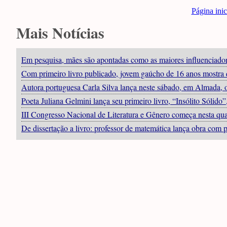
Página inic
Mais Notícias
Em pesquisa, mães são apontadas como as maiores influenciadora
Com primeiro livro publicado, jovem gaúcho de 16 anos mostra 
Autora portuguesa Carla Silva lança neste sábado, em Almada,
Poeta Juliana Gelmini lança seu primeiro livro, “Insólito Sólido
III Congresso Nacional de Literatura e Gênero começa nesta qu
De dissertação a livro: professor de matemática lança obra com