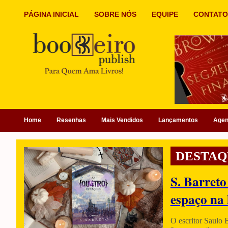
PÁGINA INICIAL
SOBRE NÓS
EQUIPE
CONTATO
Home
Resenhas
Mais Vendidos
Lançamentos
Age
DESTAQ
S. Barreto
espaço na 
O escritor Saulo 