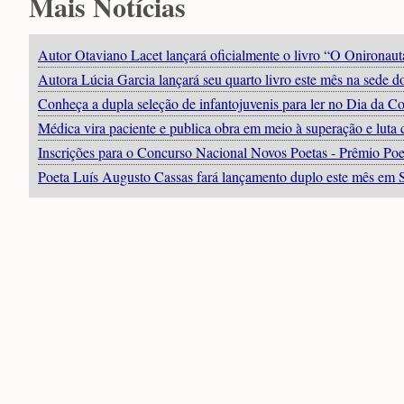
Mais Notícias
Autor Otaviano Lacet lançará oficialmente o livro “O Onironau
Autora Lúcia Garcia lançará seu quarto livro este mês na sede do
Conheça a dupla seleção de infantojuvenis para ler no Dia da 
Médica vira paciente e publica obra em meio à superação e luta 
Inscrições para o Concurso Nacional Novos Poetas - Prêmio Poe
Poeta Luís Augusto Cassas fará lançamento duplo este mês em 