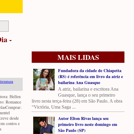
ia -
MAIS LIDAS
Fundadora da cidade de Chiapetta
(RS) é referência em livro da atriz e
iteratura
bailarina Ana Guasque
A atriz, bailarina e escritora Ana
Guasque, lança o seu primeiro
tora: Hellen
livro nesta terça-feira (28) em São Paulo. A obra
ero: Romance
relasComprar:
“Victória, Uma Saga ...
mentel
creve desde
Autor Elton Rivas lança seu
om contos e
primeiro livro neste domingo em
a
São Paulo (SP)