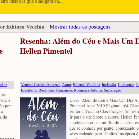
uatro histórias que dialogam en...
dor
Editora Vecchio
.
Mostrar todas as postagens
Resenha: Além do Céu e Mais Um D
e
Hellen Pimentel
eiro
Amazon
,
Amor
,
Editora Vecchio
,
Inclusão
,
Literatura
,
L
Vanessa Cardoso
brasileira
,
Resenhas
,
Romance
,
Romance Adulto
,
Superação
tora
vos, e
Livro: Além do Céu e Mais Um Dia Au
ão por
Pimentel Ano: 2019 Páginas: 164 Gên
ra
Editora: Vecchio Classificação: 5/5 est
a da
Ir para o site Sobre a autora: Hellen Pi
nascida em criada no Rio de Janeiro, es
que se conhece por gente, começando c
se estendendo para “fanfics” na época d