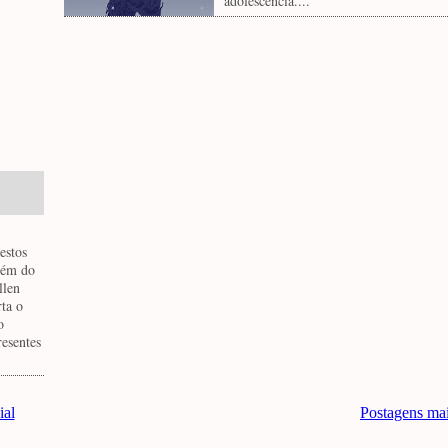
adolescência....
estos
Além do
llen
rta o
o
resentes
ial
Postagens ma