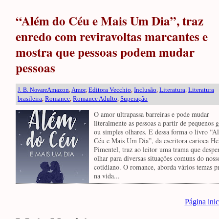
“Além do Céu e Mais Um Dia”, traz
enredo com reviravoltas marcantes e
mostra que pessoas podem mudar
pessoas
Amazon
,
Amor
,
Editora Vecchio
,
Inclusão
,
Literatura
,
Literatura
J. B. Novare
brasileira
,
Romance
,
Romance Adulto
,
Superação
O amor ultrapassa barreiras e pode mudar
literalmente as pessoas a partir de pequenos g
ou simples olhares. E dessa forma o livro “
Céu e Mais Um Dia”, da escritora carioca He
Pimentel, traz ao leitor uma trama que despe
olhar para diversas situações comuns do noss
cotidiano. O romance, aborda vários temas p
na vida...
Página inic