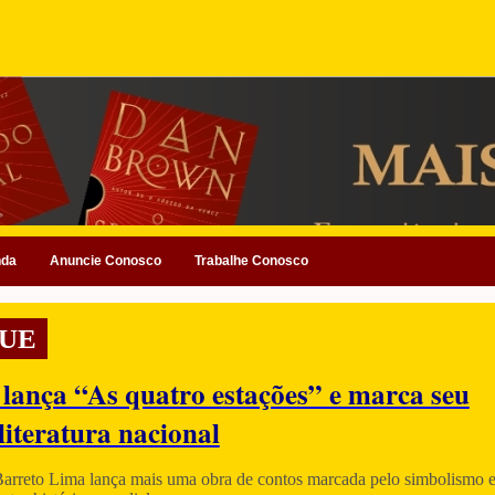
nda
Anuncie Conosco
Trabalhe Conosco
UE
 lança “As quatro estações” e marca seu
literatura nacional
Barreto Lima lança mais uma obra de contos marcada pelo simbolismo e