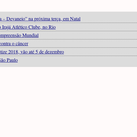
ta – Devaneio” na próxima terça, em Natal
 Irajá Atlético Clube, no Rio
Compreensão Mundial
contra o câncer
tize 2018, vão até 5 de dezembro
São Paulo