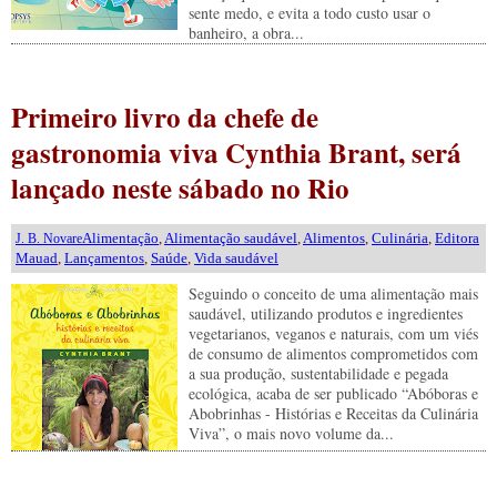
sente medo, e evita a todo custo usar o
banheiro, a obra...
Primeiro livro da chefe de
gastronomia viva Cynthia Brant, será
lançado neste sábado no Rio
Alimentação
,
Alimentação saudável
,
Alimentos
,
Culinária
,
Editora
J. B. Novare
Mauad
,
Lançamentos
,
Saúde
,
Vida saudável
Seguindo o conceito de uma alimentação mais
saudável, utilizando produtos e ingredientes
vegetarianos, veganos e naturais, com um viés
de consumo de alimentos comprometidos com
a sua produção, sustentabilidade e pegada
ecológica, acaba de ser publicado “Abóboras e
Abobrinhas - Histórias e Receitas da Culinária
Viva”, o mais novo volume da...