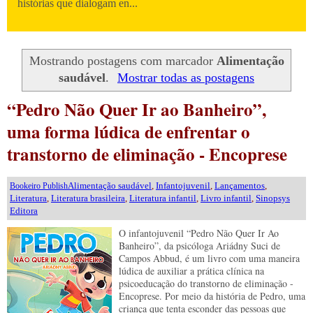
histórias que dialogam en...
Mostrando postagens com marcador
Alimentação
saudável
.
Mostrar todas as postagens
“Pedro Não Quer Ir ao Banheiro”,
uma forma lúdica de enfrentar o
transtorno de eliminação - Encoprese
Alimentação saudável
,
Infantojuvenil
,
Lançamentos
,
Bookeiro Publish
Literatura
,
Literatura brasileira
,
Literatura infantil
,
Livro infantil
,
Sinopsys
Editora
O infantojuvenil “Pedro Não Quer Ir Ao
Banheiro”, da psicóloga Ariádny Suci de
Campos Abbud, é um livro com uma maneira
lúdica de auxiliar a prática clínica na
psicoeducação do transtorno de eliminação -
Encoprese. Por meio da história de Pedro, uma
criança que tenta esconder das pessoas que