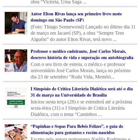
obra “Victória, Uma Saga ...
Autor Elton Rivas lança seu primeiro livro neste
domingo em São Paulo (SP)
(Foto: Thiago Sonnewend) Lançado no último dia 11
de março em Jacareí (SP), a obra “Sempre Tem
Alguém” do autor Elton Rivas, terá novo ...
Professor e médico cadeirante, José Carlos Morais,
descreve história de vida e superação em autobiografia
Com o seu livro de estreia, o médico e professor
universitário José Carlos Morais, lança no próximo
dia 23 de setembro “Roda Vida, Memóri...
I Simpósio de Critica Literária Dialética será até o dia
31 de março na Universidade de Brasília
Iniciou nesta terça (28) e se estenderá até a próxima
sexta-feira (31) o I Simpósio de Critica Literária
Dialética, com o tema “Caminhos ...
“Papinhas e Sopas Para Bebês Felizes”, o guia de
alimentação para gestantes e recém-nascidos
Escrito pela autora portuguesa Natália Rodrigues e