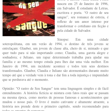
nasceu em 25 de Janeiro de 1996,
em Salvador. É estudante de Letras,
escritora e poeta. “O rastro de seu
sangue”, seu romance de estreia, é
reflexo de um amor intenso por
transformar o cotidiano em ficção e
pela cidade de Salvador.
Sinopse: Em uma cidade
soteropolitana, em um verão de 1994, o destino de três jovens se
entrelaçam: Glauber, um jovem de classe alta, cheio de si, mimado e que
quer tudo para si não importando como; Claudia, uma garota alegre e
sonhadora; e Juliano, um rapaz determinado trabalha para ajudar sua
família e ao mesmo tempo estuda para lhes dar uma vida melhor. Em
Janeiro de 1994, um incidente acontece e todos tem seus destinos
transformados. Glauber, Claudia e Juliano são atormentados durante muito
tempo até que a verdade vem à tona e dar fim a toda injustiça e impunidade
que se perdurava até o momento.
Opinião: "O rastro de Seu Sangue" tem uma linguagem simples e de fácil
entendimento. A história fictícia se mistura com fatos reais que se passam
na mesma época, como mortes de pessoas famosas e acontecimentos que
mudou o nosso país. O livro é muito cativante e altamente atraente, a
história nos prende deste o primeiro capítulo, sendo recomendado para
todos os amantes de romances.