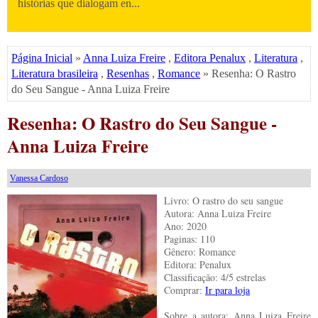
histórias que dialogam en...
Página Inicial
»
Anna Luiza Freire
,
Editora Penalux
,
Literatura
,
Literatura brasileira
,
Resenhas
,
Romance
» Resenha: O Rastro
do Seu Sangue - Anna Luiza Freire
Resenha: O Rastro do Seu Sangue -
Anna Luiza Freire
Vanessa Cardoso
Livro: O rastro do seu sangue
Autora: Anna Luiza Freire
Ano: 2020
Paginas: 110
Gênero: Romance
Editora: Penalux
Classificação: 4/5 estrelas
Comprar:
Ir para loja
Sobre a autora: Anna Luiza Freire