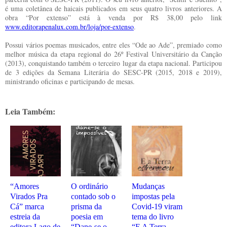
é uma coletânea de haicais publicados em seus quatro livros anteriores. A
obra “Por extenso” está à venda por R$ 38,00 pelo link
www.editorapenalux.com.br/loja/por-extenso
.
Possui vários poemas musicados, entre eles “Ode ao Ade”, premiado como
melhor música da etapa regional do 26º Festival Universitário da Canção
(2013), conquistando também o terceiro lugar da etapa nacional. Participou
de 3 edições da Semana Literária do SESC-PR (2015, 2018 e 2019),
ministrando oficinas e participando de mesas.
Leia Também:
“Amores
O ordinário
Mudanças
Virados Pra
contado sob o
impostas pela
Cá” marca
prisma da
Covid-19 viram
estreia da
poesia em
tema do livro
editora Lago de
“Dane-se o
“E A Terra