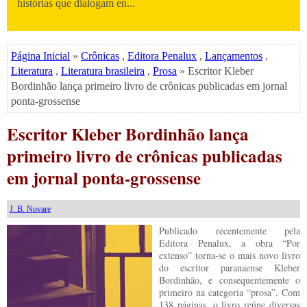
histórias que dialogam en...
Página Inicial
»
Crônicas
,
Editora Penalux
,
Lançamentos
,
Literatura
,
Literatura brasileira
,
Prosa
» Escritor Kleber
Bordinhão lança primeiro livro de crônicas publicadas em jornal
ponta-grossense
Escritor Kleber Bordinhão lança
primeiro livro de crônicas publicadas
em jornal ponta-grossense
J. B. Novare
Publicado recentemente pela
Editora Penalux, a obra “Por
extenso” torna-se o mais novo livro
do escritor paranaense Kleber
Bordinhão, e consequentemente o
primeiro na categoria “prosa”. Com
138 páginas, o livro reúne diversas