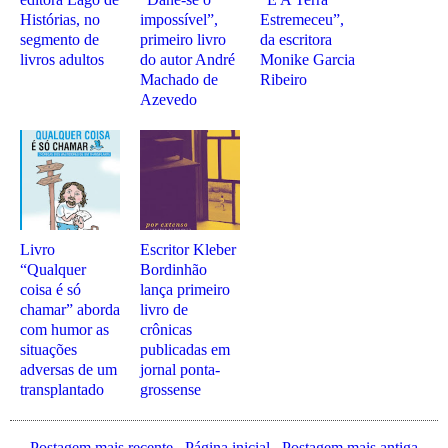
Histórias, no
impossível”,
Estremeceu”,
segmento de
primeiro livro
da escritora
livros adultos
do autor André
Monike Garcia
Machado de
Ribeiro
Azevedo
Livro
Escritor Kleber
“Qualquer
Bordinhão
coisa é só
lança primeiro
chamar” aborda
livro de
com humor as
crônicas
situações
publicadas em
adversas de um
jornal ponta-
transplantado
grossense
← Postagem mais recente
Página inicial
Postagem mais antiga →