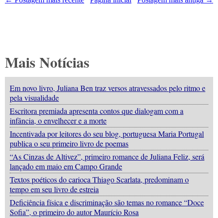
Mais Notícias
Em novo livro, Juliana Ben traz versos atravessados pelo ritmo e
pela visualidade
Escritora premiada apresenta contos que dialogam com a
infância, o envelhecer e a morte
Incentivada por leitores do seu blog, portuguesa Maria Portugal
publica o seu primeiro livro de poemas
“As Cinzas de Altivez”, primeiro romance de Juliana Feliz, será
lançado em maio em Campo Grande
Textos poéticos do carioca Thiago Scarlata, predominam o
tempo em seu livro de estreia
Deficiência física e discriminação são temas no romance “Doce
Sofia”, o primeiro do autor Maurício Rosa