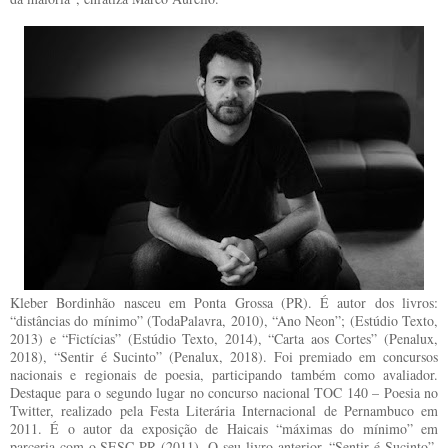
Kleber Bordinhão nasceu em Ponta Grossa (PR). É autor dos livros:
“distâncias do mínimo” (TodaPalavra, 2010), “Ano Neon”; (Estúdio Texto,
2013) e “Fictícias” (Estúdio Texto, 2014), “Carta aos Cortes” (Penalux,
2018), “Sentir é Sucinto” (Penalux, 2018). Foi premiado em concursos
nacionais e regionais de poesia, participando também como avaliador.
Destaque para o segundo lugar no concurso nacional TOC 140 – Poesia no
Twitter, realizado pela Festa Literária Internacional de Pernambuco em
2011. É o autor da exposição de Haicais “máximas do mínimo” em
parceria com o SESC-PR (2011). O seu livro anterior, “Sentir é Sucinto”,