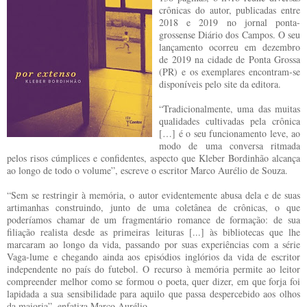
crônicas do autor, publicadas entre
2018 e 2019 no jornal ponta-
grossense Diário dos Campos. O seu
lançamento ocorreu em dezembro
de 2019 na cidade de Ponta Grossa
(PR) e os exemplares encontram-se
disponíveis pelo site da editora.
“Tradicionalmente, uma das muitas
qualidades cultivadas pela crônica
[…] é o seu funcionamento leve, ao
modo de uma conversa ritmada
pelos risos cúmplices e confidentes, aspecto que Kleber Bordinhão alcança
ao longo de todo o volume”, escreve o escritor Marco Aurélio de Souza.
“Sem se restringir à memória, o autor evidentemente abusa dela e de suas
artimanhas construindo, junto de uma coletânea de crônicas, o que
poderíamos chamar de um fragmentário romance de formação: de sua
filiação realista desde as primeiras leituras [...] às bibliotecas que lhe
marcaram ao longo da vida, passando por suas experiências com a série
Vaga-lume e chegando ainda aos episódios inglórios da vida de escritor
independente no país do futebol. O recurso à memória permite ao leitor
compreender melhor como se formou o poeta, quer dizer, em que forja foi
lapidada a sua sensibilidade para aquilo que passa despercebido aos olhos
da maioria”, enfatiza Marco Aurélio.