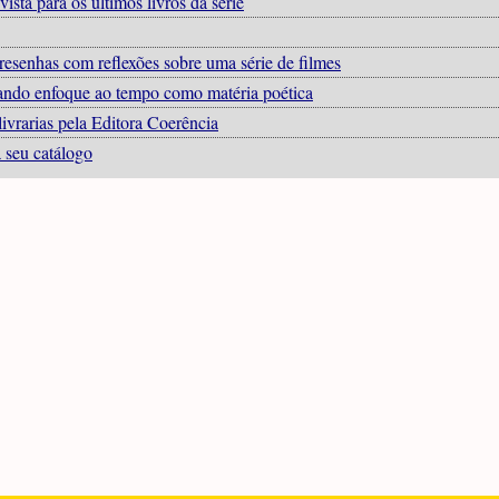
ista para os últimos livros da série
resenhas com reflexões sobre uma série de filmes
 dando enfoque ao tempo como matéria poética
ivrarias pela Editora Coerência
a seu catálogo