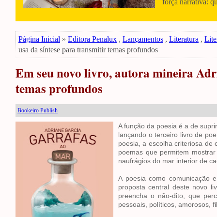
força narrativa: q
Página Inicial
»
Editora Penalux
,
Lançamentos
,
Literatura
,
Lite
usa da síntese para transmitir temas profundos
Em seu novo livro, autora mineira Adr
temas profundos
Bookeiro Publish
A função da poesia é a de supr
lançando o terceiro livro de p
poesia, a escolha criteriosa de
poemas que permitem mostrar 
naufrágios do mar interior de ca
A poesia como comunicação e 
proposta central deste novo li
preencha o não-dito, que pe
pessoais, políticos, amorosos, f