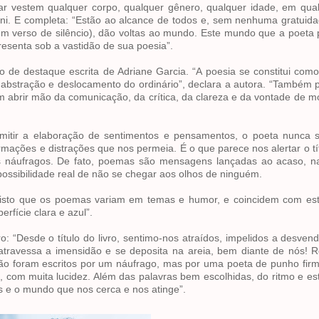
 vestem qualquer corpo, qualquer gênero, qualquer idade, em qualq
ciani. E completa: “Estão ao alcance de todos e, sem nenhuma gratui
um verso de silêncio), dão voltas ao mundo. Este mundo que a poeta 
senta sob a vastidão de sua poesia”.
to de destaque escrita de Adriane Garcia. “A poesia se constitui co
abstração e deslocamento do ordinário”, declara a autora. “Também
 abrir mão da comunicação, da crítica, da clareza e da vontade de m
rmitir a elaboração de sentimentos e pensamentos, o poeta nunca 
ções e distrações que nos permeia. É o que parece nos alertar o títu
os náufragos. De fato, poemas são mensagens lançadas ao acaso, n
sibilidade real de não se chegar aos olhos de ninguém.
s, visto que os poemas variam em temas e humor, e coincidem com es
rfície clara e azul”.
ro: “Desde o título do livro, sentimo-nos atraídos, impelidos a desven
 atravessa a imensidão e se deposita na areia, bem diante de nós!
ão foram escritos por um náufrago, mas por uma poeta de punho fir
, com muita lucidez. Além das palavras bem escolhidas, do ritmo e esti
s e o mundo que nos cerca e nos atinge”.