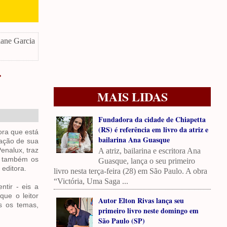
iane Garcia
r
MAIS LIDAS
Fundadora da cidade de Chiapetta
(RS) é referência em livro da atriz e
ora que está
bailarina Ana Guasque
ração de sua
enalux, traz
A atriz, bailarina e escritora Ana
m também os
Guasque, lança o seu primeiro
 editora.
livro nesta terça-feira (28) em São Paulo. A obra
“Victória, Uma Saga ...
tir - eis a
que o leitor
Autor Elton Rivas lança seu
s os temas,
primeiro livro neste domingo em
São Paulo (SP)