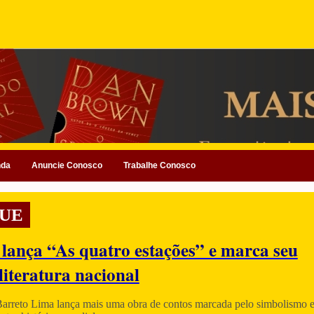
nda
Anuncie Conosco
Trabalhe Conosco
UE
 lança “As quatro estações” e marca seu
literatura nacional
Barreto Lima lança mais uma obra de contos marcada pelo simbolismo e