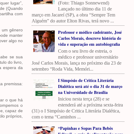
(Foto: Thiago Sonnewend)
uer lugar”,
dade (Quando
Lançado no último dia 11 de
partilha com
março em Jacareí (SP), a obra “Sempre Tem
Alguém” do autor Elton Rivas, terá novo ...
mo um gênero
Professor e médico cadeirante, José
 pode manter
Carlos Morais, descreve história de
over algo no
vida e superação em autobiografia
Com o seu livro de estreia, o
médico e professor universitário
sabe se sua
lo do livro,
José Carlos Morais, lança no próximo dia 23 de
a espera da
setembro “Roda Vida, Memóri...
I Simpósio de Critica Literária
ta premissa:
Dialética será até o dia 31 de março
na Universidade de Brasília
Iniciou nesta terça (28) e se
dar o que há
estenderá até a próxima sexta-feira
 Rompemos o
(31) o I Simpósio de Critica Literária Dialética,
me, capaz de
lo próprios,
com o tema “Caminhos ...
“Papinhas e Sopas Para Bebês