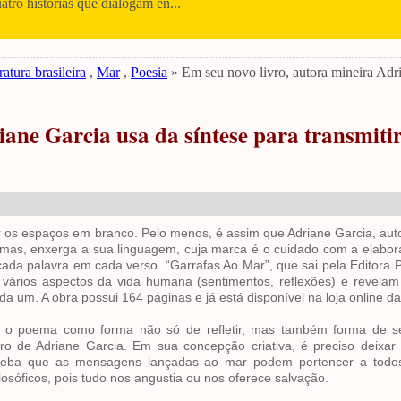
uatro histórias que dialogam en...
ratura brasileira
,
Mar
,
Poesia
» Em seu novo livro, autora mineira Adr
iane Garcia usa da síntese para transmiti
ir os espaços em branco. Pelo menos, é assim que Adriane Garcia, aut
oemas, enxerga a sua linguagem, cuja marca é o cuidado com a elabo
 cada palavra em cada verso. “Garrafas Ao Mar”, que sai pela Editora P
vários aspectos da vida humana (sentimentos, reflexões) e revela
da um. A obra possui 164 páginas e já está disponível na loja online da
o poema como forma não só de refletir, mas também forma de sen
vro de Adriane Garcia. Em sua concepção criativa, é preciso deixar 
rceba que as mensagens lançadas ao mar podem pertencer a todo
ilosóficos, pois tudo nos angustia ou nos oferece salvação.