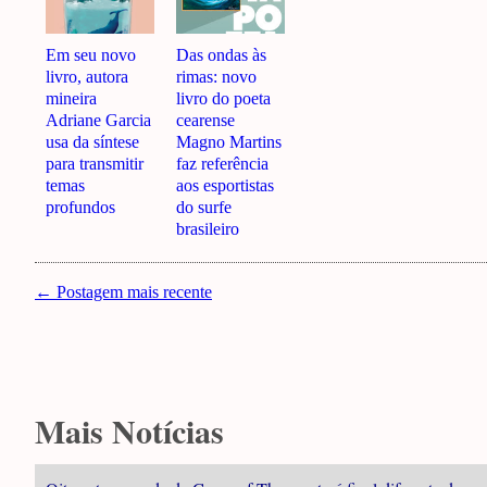
Em seu novo
Das ondas às
livro, autora
rimas: novo
mineira
livro do poeta
Adriane Garcia
cearense
usa da síntese
Magno Martins
para transmitir
faz referência
temas
aos esportistas
profundos
do surfe
brasileiro
← Postagem mais recente
Mais Notícias