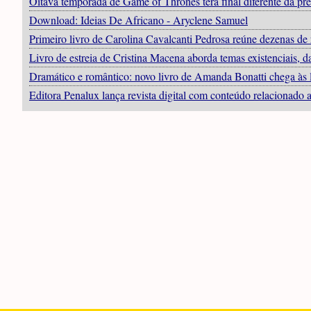
Oitava temporada de Game of Thrones terá final diferente da prev
Download: Ideias De Africano - Aryclene Samuel
Primeiro livro de Carolina Cavalcanti Pedrosa reúne dezenas de 
Livro de estreia de Cristina Macena aborda temas existenciais,
Dramático e romântico: novo livro de Amanda Bonatti chega às l
Editora Penalux lança revista digital com conteúdo relacionado 