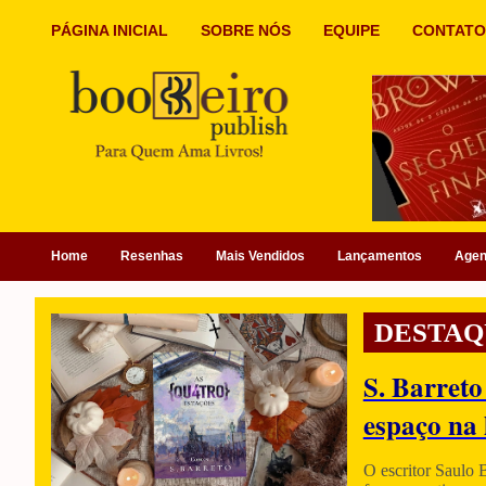
PÁGINA INICIAL
SOBRE NÓS
EQUIPE
CONTATO
Home
Resenhas
Mais Vendidos
Lançamentos
Age
DESTAQ
S. Barreto
espaço na 
O escritor Saulo 