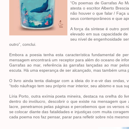
“Os poemas de Garrafas Ao Mar
atesta o escritor Alberto Bres
não houver o que falar / Faça 
seus contemporâneos e que apre
A força da síntese é outro pon
elevado em sua capacidade de 
seu nível de engenhosidade sem
outro”, conclui.
Embora a poesia tenha esta característica fundamental de pe
mensagem encontrará um receptor para além do oceano de informa
Garrafas ao mar, referência às garrafas lançadas ao mar pel
escuta. Há uma esperança de ser alcançado, mas também uma pos
O livro ainda tenta dialogar com a ideia do ir-e-vir das onda
“todo náufrago tem seu próprio mar interior, seu abismo e sua supe
Líria Porto, outra exímia poeta mineira, destaca na orelha do liv
dentro do invólucro, descobrir o que existe na mensagem que
lacre, penetramos pelas páginas e percebemos que os versos n
se colocar diante das fatalidades e injustiças com muita coragem
cada poema nos faz pensar, parar para refletir sobre nós mesmo