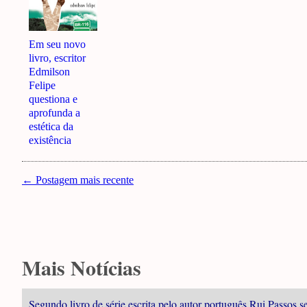
Em seu novo
livro, escritor
Edmilson
Felipe
questiona e
aprofunda a
estética da
existência
← Postagem mais recente
Mais Notícias
Segundo livro de série escrita pelo autor português Rui Passos