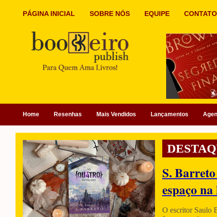
PÁGINA INICIAL
SOBRE NÓS
EQUIPE
CONTATO
Home
Resenhas
Mais Vendidos
Lançamentos
Age
DESTAQ
S. Barreto
espaço na 
O escritor Saulo 