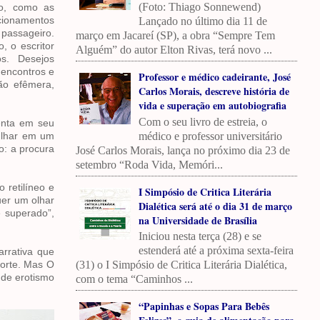
(Foto: Thiago Sonnewend)
o, como as
cionamentos
Lançado no último dia 11 de
passageiro.
março em Jacareí (SP), a obra “Sempre Tem
, o escritor
Alguém” do autor Elton Rivas, terá novo ...
os. Desejos
 encontros e
Professor e médico cadeirante, José
ão efêmera,
Carlos Morais, descreve história de
vida e superação em autobiografia
Com o seu livro de estreia, o
menta em seu
médico e professor universitário
ulhar em um
o: a procura
José Carlos Morais, lança no próximo dia 23 de
setembro “Roda Vida, Memóri...
 retilíneo e
I Simpósio de Critica Literária
uer um olhar
Dialética será até o dia 31 de março
 superado”,
na Universidade de Brasília
Iniciou nesta terça (28) e se
estenderá até a próxima sexta-feira
arrativa que
(31) o I Simpósio de Critica Literária Dialética,
morte. Mas O
 de erotismo
com o tema “Caminhos ...
“Papinhas e Sopas Para Bebês