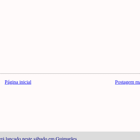
Página inicial
Postagem ma
 será lançado neste sábado em Guimarães