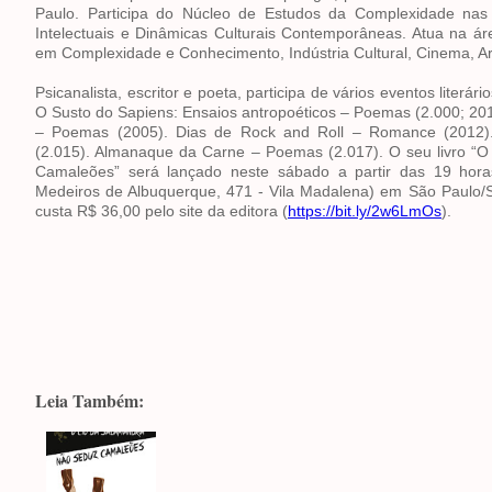
Paulo. Participa do Núcleo de Estudos da Complexidade nas l
Intelectuais e Dinâmicas Culturais Contemporâneas. Atua na ár
em Complexidade e Conhecimento, Indústria Cultural, Cinema, Arte
Psicanalista, escritor e poeta, participa de vários eventos literár
O Susto do Sapiens: Ensaios antropoéticos – Poemas (2.000; 201
– Poemas (2005). Dias de Rock and Roll – Romance (2012)
(2.015). Almanaque da Carne – Poemas (2.017). O seu livro “
Camaleões” será lançado neste sábado a partir das 19 hor
Medeiros de Albuquerque, 471 - Vila Madalena) em São Paulo/S
custa R$ 36,00 pelo site da editora (
https://bit.ly/2w6LmOs
).
Leia Também: