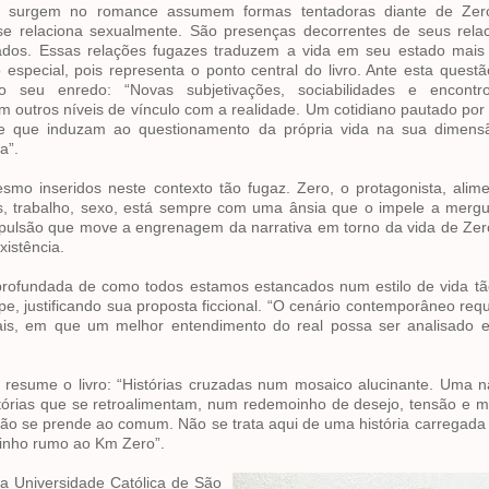
e surgem no romance assumem formas tentadoras diante de Zer
se relaciona sexualmente. São presenças decorrentes de seus rela
dos. Essas relações fugazes traduzem a vida em seu estado mais 
special, pois representa o ponto central do livro. Ante esta questão
do seu enredo: “Novas subjetivações, sociabilidades e encontr
outros níveis de vínculo com a realidade. Um cotidiano pautado por
mite que induzam ao questionamento da própria vida na sua dimens
a”.
smo inseridos neste contexto tão fugaz. Zero, o protagonista, ali
s, trabalho, sexo, está sempre com uma ânsia que o impele a merg
pulsão que move a engrenagem da narrativa em torno da vida de Zer
xistência.
aprofundada de como todos estamos estancados num estilo de vida tão
pe, justificando sua proposta ficcional. “O cenário contemporâneo req
ais, em que um melhor entendimento do real possa ser analisado e
m resume o livro: “Histórias cruzadas num mosaico alucinante. Uma n
tórias que se retroalimentam, num redemoinho de desejo, tensão e 
o se prende ao comum. Não se trata aqui de uma história carregada
minho rumo ao Km Zero”.
ia Universidade Católica de São