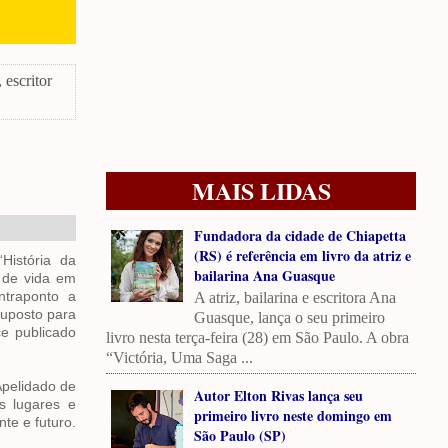
 escritor
MAIS LIDAS
Fundadora da cidade de Chiapetta
(RS) é referência em livro da atriz e
História da
bailarina Ana Guasque
s de vida em
ntraponto a
A atriz, bailarina e escritora Ana
suposto para
Guasque, lança o seu primeiro
e publicado
livro nesta terça-feira (28) em São Paulo. A obra
“Victória, Uma Saga ...
Apelidado de
Autor Elton Rivas lança seu
s lugares e
primeiro livro neste domingo em
te e futuro.
São Paulo (SP)