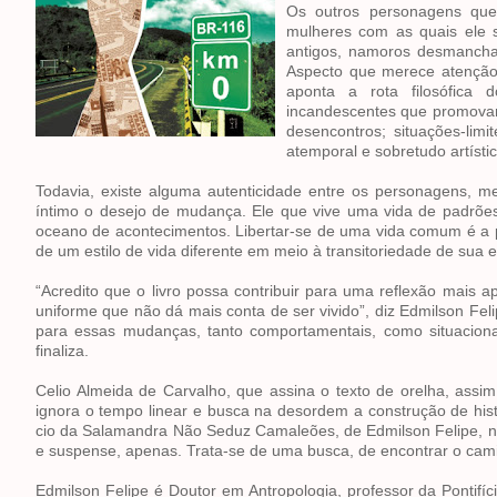
Os outros personagens qu
mulheres com as quais ele 
antigos, namoros desmancha
Aspecto que merece atenção e
aponta a rota filosófica 
incandescentes que promovam 
desencontros; situações-li
atemporal e sobretudo artístic
Todavia, existe alguma autenticidade entre os personagens, me
íntimo o desejo de mudança. Ele que vive uma vida de padrõe
oceano de acontecimentos. Libertar-se de uma vida comum é a 
de um estilo de vida diferente em meio à transitoriedade de sua e
“Acredito que o livro possa contribuir para uma reflexão mais 
uniforme que não dá mais conta de ser vivido”, diz Edmilson Feli
para essas mudanças, tanto comportamentais, como situacion
finaliza.
Celio Almeida de Carvalho, que assina o texto de orelha, assi
ignora o tempo linear e busca na desordem a construção de his
cio da Salamandra Não Seduz Camaleões, de Edmilson Felipe, nã
e suspense, apenas. Trata-se de uma busca, de encontrar o ca
Edmilson Felipe é Doutor em Antropologia, professor da Pontifíc