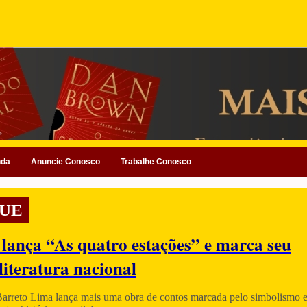
nda
Anuncie Conosco
Trabalhe Conosco
UE
 lança “As quatro estações” e marca seu
literatura nacional
Barreto Lima lança mais uma obra de contos marcada pelo simbolismo e