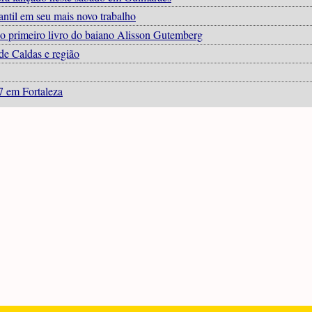
antil em seu mais novo trabalho
o primeiro livro do baiano Alisson Gutemberg
de Caldas e região
7 em Fortaleza