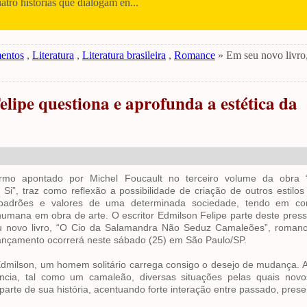
uatro histórias que dialogam en...
entos
,
Literatura
,
Literatura brasileira
,
Romance
» Em seu novo livro,
elipe questiona e aprofunda a estética da
termo apontado por Michel Foucault no terceiro volume da obra “
i”, traz como reflexão a possibilidade de criação de outros estilo
padrões e valores de uma determinada sociedade, tendo em co
humana em obra de arte. O escritor Edmilson Felipe parte deste pres
u novo livro, “O Cio da Salamandra Não Seduz Camaleões”, romanc
 lançamento ocorrerá neste sábado (25) em São Paulo/SP.
Edmilson, um homem solitário carrega consigo o desejo de mudança. 
ncia, tal como um camaleão, diversas situações pelas quais novo
rte de sua história, acentuando forte interação entre passado, presen