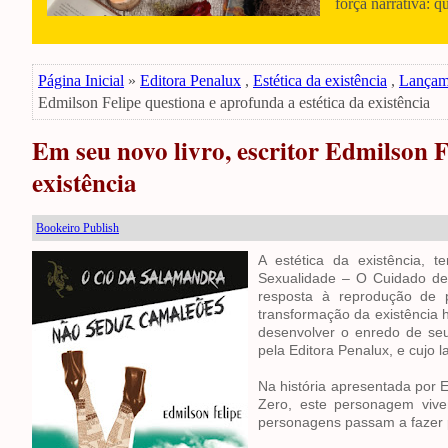
força narrativa: q
Página Inicial
»
Editora Penalux
,
Estética da existência
,
Lançam
Edmilson Felipe questiona e aprofunda a estética da existência
Em seu novo livro, escritor Edmilson F
existência
Bookeiro Publish
A estética da existência, 
Sexualidade – O Cuidado de S
resposta à reprodução de 
transformação da existência 
desenvolver o enredo de se
pela Editora Penalux, e cujo
Na história apresentada por 
Zero, este personagem vive
personagens passam a fazer pa