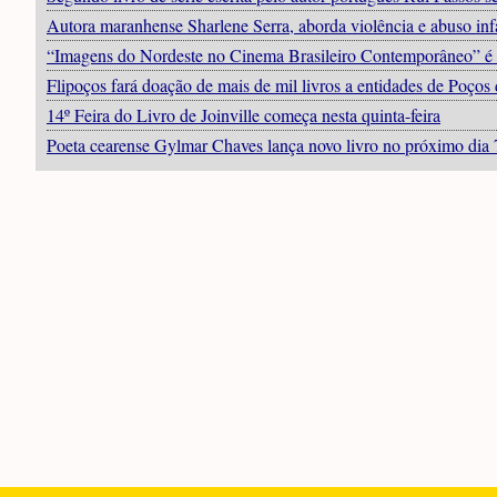
Autora maranhense Sharlene Serra, aborda violência e abuso inf
“Imagens do Nordeste no Cinema Brasileiro Contemporâneo” é 
Flipoços fará doação de mais de mil livros a entidades de Poços 
14º Feira do Livro de Joinville começa nesta quinta-feira
Poeta cearense Gylmar Chaves lança novo livro no próximo dia 