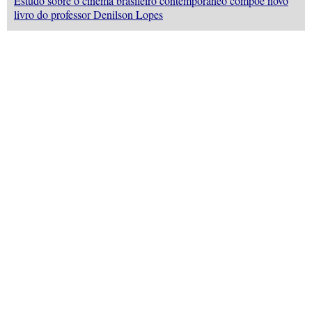
Estudo sobre o cinema brasileiro contemporâneo compõe novo
livro do professor Denilson Lopes