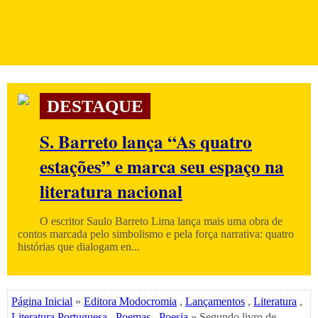
DESTAQUE
S. Barreto lança “As quatro
estações” e marca seu espaço na
literatura nacional
O escritor Saulo Barreto Lima lança mais uma obra de
contos marcada pelo simbolismo e pela força narrativa: quatro
histórias que dialogam en...
Página Inicial
»
Editora Modocromia
,
Lançamentos
,
Literatura
,
Literatura Portuguesa
,
Poemas
,
Poesia
» Segundo livro de