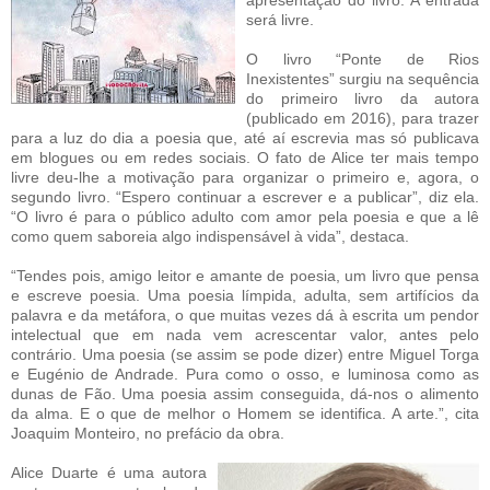
apresentação do livro. A entrada
será livre.
O livro “Ponte de Rios
Inexistentes” surgiu na sequência
do primeiro livro da autora
(publicado em 2016), para trazer
para a luz do dia a poesia que, até aí escrevia mas só publicava
em blogues ou em redes sociais. O fato de Alice ter mais tempo
livre deu-lhe a motivação para organizar o primeiro e, agora, o
segundo livro. “Espero continuar a escrever e a publicar”, diz ela.
“O livro é para o público adulto com amor pela poesia e que a lê
como quem saboreia algo indispensável à vida”, destaca.
“Tendes pois, amigo leitor e amante de poesia, um livro que pensa
e escreve poesia. Uma poesia límpida, adulta, sem artifícios da
palavra e da metáfora, o que muitas vezes dá à escrita um pendor
intelectual que em nada vem acrescentar valor, antes pelo
contrário. Uma poesia (se assim se pode dizer) entre Miguel Torga
e Eugénio de Andrade. Pura como o osso, e luminosa como as
dunas de Fão. Uma poesia assim conseguida, dá-nos o alimento
da alma. E o que de melhor o Homem se identifica. A arte.”, cita
Joaquim Monteiro, no prefácio da obra.
Alice Duarte é uma autora