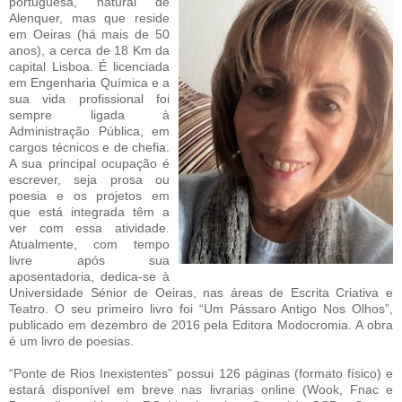
portuguesa, natural de
Alenquer, mas que reside
em Oeiras (há mais de 50
anos), a cerca de 18 Km da
capital Lisboa. É licenciada
em Engenharia Química e a
sua vida profissional foi
sempre ligada à
Administração Pública, em
cargos técnicos e de chefia.
A sua principal ocupação é
escrever, seja prosa ou
poesia e os projetos em
que está integrada têm a
ver com essa atividade.
Atualmente, com tempo
livre após sua
aposentadoria, dedica-se à
Universidade Sénior de Oeiras, nas áreas de Escrita Criativa e
Teatro. O seu primeiro livro foi “Um Pássaro Antigo Nos Olhos”,
publicado em dezembro de 2016 pela Editora Modocromia. A obra
é um livro de poesias.
“Ponte de Rios Inexistentes” possui 126 páginas (formato físico) e
estará disponível em breve nas livrarias online (Wook, Fnac e