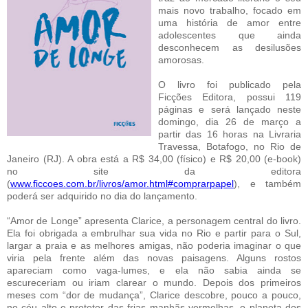
mais novo trabalho, focado em
uma história de amor entre
adolescentes que ainda
desconhecem as desilusões
amorosas.
O livro foi publicado pela
Ficções
Editora
, possui 119
páginas e será lançado neste
domingo, dia 26 de março a
partir das 16 horas na Livraria
Travessa, Botafogo, no Rio de
Janeiro (RJ). A obra está a R$ 34,00 (físico) e R$ 20,00 (e-book)
no site da editora
(
www.ficcoes.com.br/livros/amor.html#comprarpapel
), e também
poderá ser adquirido no dia do lançamento.
“Amor de Longe” apresenta Clarice, a personagem central do livro.
Ela foi obrigada a embrulhar sua vida no Rio e partir para o Sul,
largar a praia e as melhores amigas, não poderia imaginar o que
viria pela frente além das novas paisagens. Alguns rostos
apareciam como vaga-lumes, e ela não sabia ainda se
escureceriam ou iriam clarear o mundo. Depois dos primeiros
meses com “dor de mudança”, Clarice descobre, pouco a pouco,
no céu alto e protetor das frias manhãs vermelhas, o planeta dos