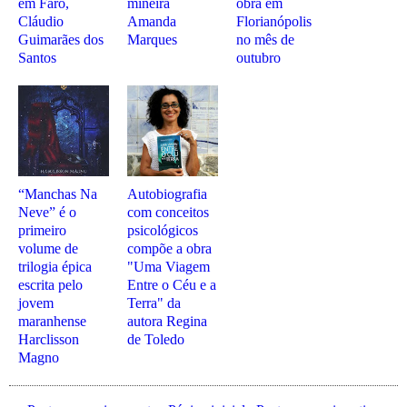
em Faro,
mineira
obra em
Cláudio
Amanda
Florianópolis
Guimarães dos
Marques
no mês de
Santos
outubro
“Manchas Na
Autobiografia
Neve” é o
com conceitos
primeiro
psicológicos
volume de
compõe a obra
trilogia épica
"Uma Viagem
escrita pelo
Entre o Céu e a
jovem
Terra" da
maranhense
autora Regina
Harclisson
de Toledo
Magno