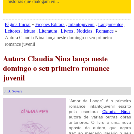
histórias que dialogam en...
Página Inicial
»
Ficções Editora
,
Infantojuvenil
,
Lançamentos
,
Leitores
,
leitura
,
Literatura
,
Livros
,
Notícias
,
Romance
»
Autora Claudia Nina lança neste domingo o seu primeiro
romance juvenil
Autora Claudia Nina lança neste
domingo o seu primeiro romance
juvenil
J. B. Novare
“Amor de Longe” é o primeiro
romance infantojuvenil escrito
pela escritora
Claudia Nina
,
autora de várias outras obras
anteriores. O livro é uma nova
aposta da autora, que agora
traz ao mercado literário o seu