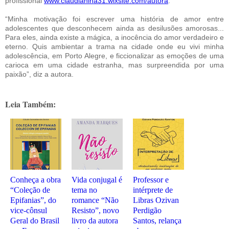
profissional
www.claudianina31.wixsite.com/autora
.
“Minha motivação foi escrever uma história de amor entre
adolescentes que desconhecem ainda as desilusões amorosas...
Para eles, ainda existe a mágica, a inocência do amor verdadeiro e
eterno. Quis ambientar a trama na cidade onde eu vivi minha
adolescência, em Porto Alegre, e ficcionalizar as emoções de uma
carioca em uma cidade estranha, mas surpreendida por uma
paixão”, diz a autora.
Leia Também:
Conheça a obra
Vida conjugal é
Professor e
“Coleção de
tema no
intérprete de
Epifanias”, do
romance “Não
Libras Ozivan
vice-cônsul
Resisto”, novo
Perdigão
Geral do Brasil
livro da autora
Santos, relança