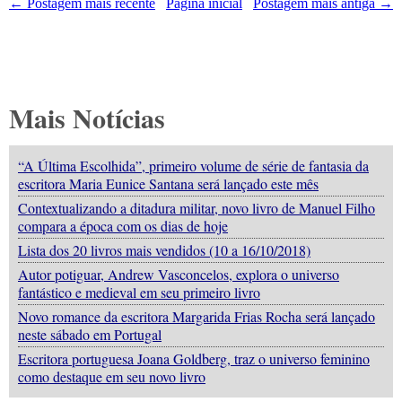
← Postagem mais recente
Página inicial
Postagem mais antiga →
Mais Notícias
“A Última Escolhida”, primeiro volume de série de fantasia da
escritora Maria Eunice Santana será lançado este mês
Contextualizando a ditadura militar, novo livro de Manuel Filho
compara a época com os dias de hoje
Lista dos 20 livros mais vendidos (10 a 16/10/2018)
Autor potiguar, Andrew Vasconcelos, explora o universo
fantástico e medieval em seu primeiro livro
Novo romance da escritora Margarida Frias Rocha será lançado
neste sábado em Portugal
Escritora portuguesa Joana Goldberg, traz o universo feminino
como destaque em seu novo livro