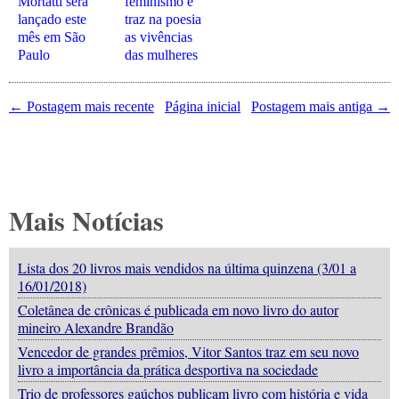
Mortatti será
feminismo e
lançado este
traz na poesia
mês em São
as vivências
Paulo
das mulheres
← Postagem mais recente
Página inicial
Postagem mais antiga →
Mais Notícias
Lista dos 20 livros mais vendidos na última quinzena (3/01 a
16/01/2018)
Coletânea de crônicas é publicada em novo livro do autor
mineiro Alexandre Brandão
Vencedor de grandes prêmios, Vitor Santos traz em seu novo
livro a importância da prática desportiva na sociedade
Trio de professores gaúchos publicam livro com história e vida