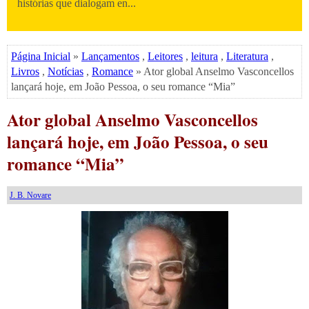
histórias que dialogam en...
Página Inicial
»
Lançamentos
,
Leitores
,
leitura
,
Literatura
,
Livros
,
Notícias
,
Romance
» Ator global Anselmo Vasconcellos
lançará hoje, em João Pessoa, o seu romance “Mia”
Ator global Anselmo Vasconcellos
lançará hoje, em João Pessoa, o seu
romance “Mia”
J. B. Novare