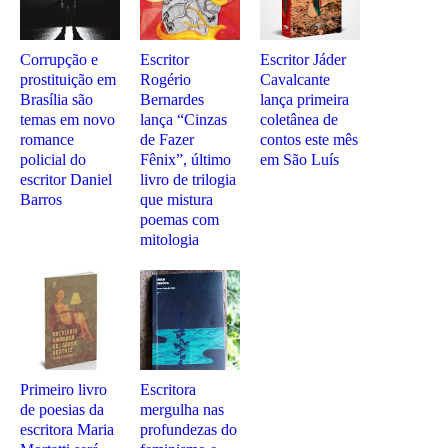
Corrupção e
Escritor
Escritor Jáder
prostituição em
Rogério
Cavalcante
Brasília são
Bernardes
lança primeira
temas em novo
lança “Cinzas
coletânea de
romance
de Fazer
contos este mês
policial do
Fênix”, último
em São Luís
escritor Daniel
livro de trilogia
Barros
que mistura
poemas com
mitologia
Primeiro livro
Escritora
de poesias da
mergulha nas
escritora Maria
profundezas do