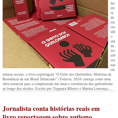
his
tór
ia
da
esc
rav
idã
o
ain
da
rev
erb
era
nas
est
ruturas sociais, o livro-reportagem “O Grito dos Quilombos: Histórias de
Resistência de um Brasil Silenciado” (Todavia, 2024) emerge como uma
obra essencial para a compreensão das lutas e resistências dos quilombolas
ao longo dos séculos. Escrito por Tayguara Ribeiro e Marina Lourenço,...
Jornalista conta histórias reais em
livro reportagem sobre autismo