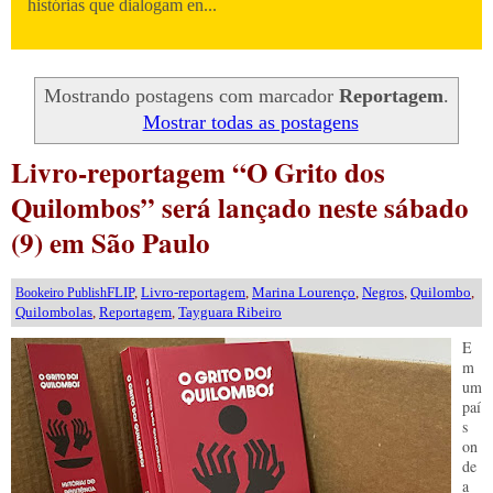
histórias que dialogam en...
Mostrando postagens com marcador
Reportagem
.
Mostrar todas as postagens
Livro-reportagem “O Grito dos
Quilombos” será lançado neste sábado
(9) em São Paulo
FLIP
,
Livro-reportagem
,
Marina Lourenço
,
Negros
,
Quilombo
,
Bookeiro Publish
Quilombolas
,
Reportagem
,
Tayguara Ribeiro
E
m
um
paí
s
on
de
a