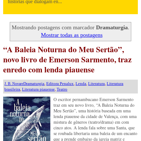
histórias que dialogam en...
Mostrando postagens com marcador
Dramaturgia
.
Mostrar todas as postagens
“A Baleia Noturna do Meu Sertão”,
novo livro de Emerson Sarmento, traz
enredo com lenda piauense
Dramaturgia
,
Editora Penalux
,
Lenda
,
Literatura
,
Literatura
J. B. Novare
brasileira
,
Literatura piauense
,
Teatro
O escritor pernambucano Emerson Sarmento
traz em seu novo livro, “A Baleia Noturna do
Meu Sertão”, uma história baseada em uma
lenda piauense da cidade de Valença, com uma
mistura de gêneros (teatro/drama) em com
cinco atos. A lenda fala sobre uma Santa, que
se roubada libertaria uma baleia de um encanto
que a prende embaixo da igreja matriz e