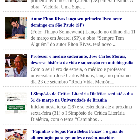
primeiro livro nesta terça-feira (28) em São Paulo. A
obra “Victória, Uma Saga ...
Autor Elton Rivas lança seu primeiro livro neste
domingo em São Paulo (SP)
(Foto: Thiago Sonnewend) Lançado no último dia 11
de março em Jacareí (SP), a obra “Sempre Tem
Alguém” do autor Elton Rivas, terá novo ...
Professor e médico cadeirante, José Carlos Morais,
descreve história de vida e superação em autobiografia
Com o seu livro de estreia, o médico e professor
universitário José Carlos Morais, lança no próximo
dia 23 de setembro “Roda Vida, Memóri...
I Simpósio de Critica Literária Dialética será até o dia
31 de março na Universidade de Brasília
Iniciou nesta terça (28) e se estenderá até a próxima
sexta-feira (31) o I Simpósio de Critica Literária
Dialética, com o tema “Caminhos ...
“Papinhas e Sopas Para Bebês Felizes”, o guia de
alimentação para gestantes e recém-nascidos