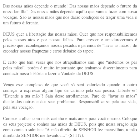
Das nossas mãos depende o mundo! Das nossas mãos depende o futuro da
nossa família! Das nossas mãos depende aquilo que vamos fazer com nossa
vocação. São as nossas mãos que nos darão condições de traçar uma vida e
um futuro diferente.
DEUS quer a libertação das nossas mãos. Quer que nos responsabilizemos
pelos nossos atos e por nossas falhas. Para crescer e amadurecermos é
preciso que reconheçamos nossos pecados e paremos de “lavar as mãos”, de
esconder nossas fraquezas e erros debaixo do tapete.
É certo que tem vezes que nos atrapalhamos sim, que “metemos os pés
pelas mãos”, porém é muito importante que tenhamos discernimento para
conduzir nossa história e fazer a Vontade de DEUS.
Vença esse complexo de que você só será valorizado quando o outro
começar a expressar algum tipo de carinho pela sua pessoa. Liberte-se!
“Estende a tua mão”! Saia desse atrofiamento. Pare de “lavar as mãos”
diante dos outros e dos seus problemas. Responsabilize-se pela sua vida,
pela sua vocação.
Comece a olhar com mais carinho e mais amor para você mesmo. Coloque
os seus projetos e sonhos nas mãos de DEUS, pois que nossa oração seja
como canta o salmista: “A mão direita do SENHOR fez maravilhas, a mão
direita do SENHOR me levantou...” (Sl 117).