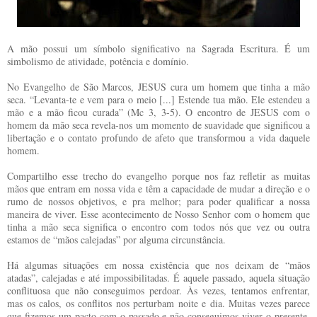
A mão possui um símbolo significativo na Sagrada Escritura. É um
simbolismo de atividade, potência e domínio.
No Evangelho de São Marcos, JESUS cura um homem que tinha a mão
seca. “Levanta-te e vem para o meio [...] Estende tua mão. Ele estendeu a
mão e a mão ficou curada” (Mc 3, 3-5). O encontro de JESUS com o
homem da mão seca revela-nos um momento de suavidade que significou a
libertação e o contato profundo de afeto que transformou a vida daquele
homem.
Compartilho esse trecho do evangelho porque nos faz refletir as muitas
mãos que entram em nossa vida e têm a capacidade de mudar a direção e o
rumo de nossos objetivos, e pra melhor; para poder qualificar a nossa
maneira de viver. Esse acontecimento de Nosso Senhor com o homem que
tinha a mão seca significa o encontro com todos nós que vez ou outra
estamos de “mãos calejadas” por alguma circunstância.
Há algumas situações em nossa existência que nos deixam de “mãos
atadas”, calejadas e até impossibilitadas. É aquele passado, aquela situação
conflituosa que não conseguimos perdoar. Às vezes, tentamos enfrentar,
mas os calos, os conflitos nos perturbam noite e dia. Muitas vezes parece
que fizemos um pacto com o passado e não conseguimos viver o presente.