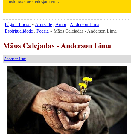
histórias que dialogam en...
Página Inicial
»
Amizade
,
Amor
,
Anderson Lima
,
Espiritualidade
,
Poesia
» Mãos Calejadas - Anderson Lima
Mãos Calejadas - Anderson Lima
Anderson Lima