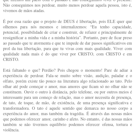
Não conseguimos nos perdoar, muito menos perdoar aquela pessoa, isto é,
vivemos de mãos atadas.
É por essa razão que o projeto de DEUS é libertação, pois ELE quer que
olhemos para nós mesmos e internalizemos: “Eu tenho capacidade,
potencial, possibilidade de criar e construir, de refazer e principalmente de
ressignificar a minha vida e a minha história”. Portanto, pare de ficar preso
ao passado que te atormenta e que te impede de dar passos significativos em
prol da tua libertação, para que tu vivas com mais qualidade. Viver com
qualidade nada mais é do que viver por CRISTO, com CRISTO e em
CRISTO.
Está faltando o que? Perdão? Pois chegou o momento! Pare de adiar a
experiência de perdoar. Fala-se muito sobre visão, audição, paladar e o
olfato, porém existe tão pouco na literatura algo relacionado ao tato. Pelo
olhar até pode começar o amor, mas amores que ficam só no olhar não se
constituem. Ouvir o outro à distância, pelo telefone, ou por outros meios é
interessante para um começo de relação, mas o amor necessita de presença,
de tato, de toque, de mão, de existência, de uma presença significativa e
transformadora. O tato é aquele sentido que demarca no nosso corpo a
experiência do amor, mas também da tragédia. É através das nossas mãos
que podemos oferecer amor, carinho e afeto. No entanto, é das nossas mãos
também se não tivermos equilíbrio podemos oferecer ofensa, tortura e
violência.