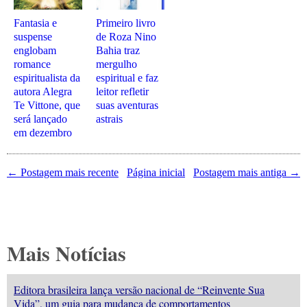
Fantasia e
Primeiro livro
suspense
de Roza Nino
englobam
Bahia traz
romance
mergulho
espiritualista da
espiritual e faz
autora Alegra
leitor refletir
Te Vittone, que
suas aventuras
será lançado
astrais
em dezembro
← Postagem mais recente
Página inicial
Postagem mais antiga →
Mais Notícias
Editora brasileira lança versão nacional de “Reinvente Sua
Vida”, um guia para mudança de comportamentos