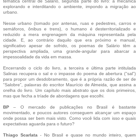
temática central de Salário, segunda parte do livro: a mecânica
explorando e interditando o ambiente, impondo a migração ao
urbano.
Nesse urbano (tomado por antenas, ruas e pedestres, carros e
semáforos, ônibus e trens), o humano é desterritorializado e
reduzido a mera engrenagem da máquina representada pela
cidade. E, ao contrário daquilo que era próximo e manual,
significativo apesar de sofrido, os poemas de Salário têm a
perspectiva ampliada, uma grande-angular para abarcar a
impessoalidade da vida em massa.
Encerrando o ciclo do livro, a terceira e última parte intitulada
Salinas recupera o sal e o impasse do poema de abertura (“sal”)
para propor um desdobramento, que é a própria razão de ser de
“Salobre”, palavras do escritor Maurício de Almeida, que assina a
orelha do livro. Um capítulo mais abstrato que os dois primeiros,
mas que fecha a tríade de abordagens que escolhi.
BP
– O mercado de publicações no Brasil é bastante
movimentado, e poucos autores conseguem alcançar um espaço
onde possa ser bem mais visto. Como você lida com isso e quais
expectativas aguarda para o futuro?
Thiago Scarlata
- No Brasil e quase no mundo inteiro, quem