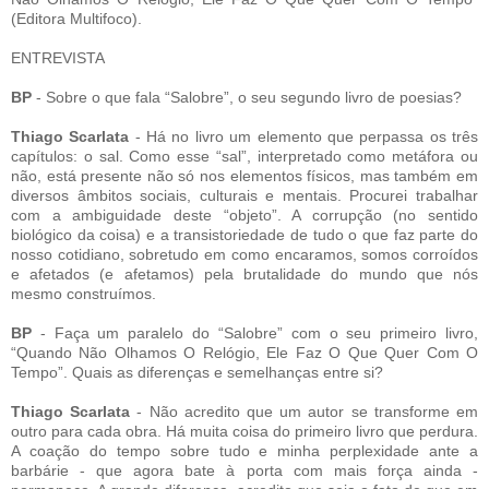
(Editora Multifoco).
ENTREVISTA
BP
- Sobre o que fala “Salobre”, o seu segundo livro de poesias?
Thiago Scarlata
- Há no livro um elemento que perpassa os três
capítulos: o sal. Como esse “sal”, interpretado como metáfora ou
não, está presente não só nos elementos físicos, mas também em
diversos âmbitos sociais, culturais e mentais. Procurei trabalhar
com a ambiguidade deste “objeto”. A corrupção (no sentido
biológico da coisa) e a transistoriedade de tudo o que faz parte do
nosso cotidiano, sobretudo em como encaramos, somos corroídos
e afetados (e afetamos) pela brutalidade do mundo que nós
mesmo construímos.
BP
- Faça um paralelo do “Salobre” com o seu primeiro livro,
“Quando Não Olhamos O Relógio, Ele Faz O Que Quer Com O
Tempo”. Quais as diferenças e semelhanças entre si?
Thiago Scarlata
- Não acredito que um autor se transforme em
outro para cada obra. Há muita coisa do primeiro livro que perdura.
A coação do tempo sobre tudo e minha perplexidade ante a
barbárie - que agora bate à porta com mais força ainda -