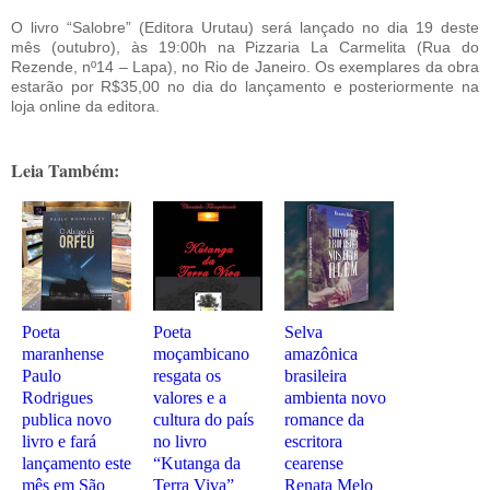
O livro “Salobre” (Editora Urutau) será lançado no dia 19 deste
mês (outubro), às 19:00h na Pizzaria La Carmelita (Rua do
Rezende, nº14 – Lapa), no Rio de Janeiro. Os exemplares da obra
estarão por R$35,00 no dia do lançamento e posteriormente na
loja online da editora.
Leia Também:
Poeta
Poeta
Selva
maranhense
moçambicano
amazônica
Paulo
resgata os
brasileira
Rodrigues
valores e a
ambienta novo
publica novo
cultura do país
romance da
livro e fará
no livro
escritora
lançamento este
“Kutanga da
cearense
mês em São
Terra Viva”
Renata Melo