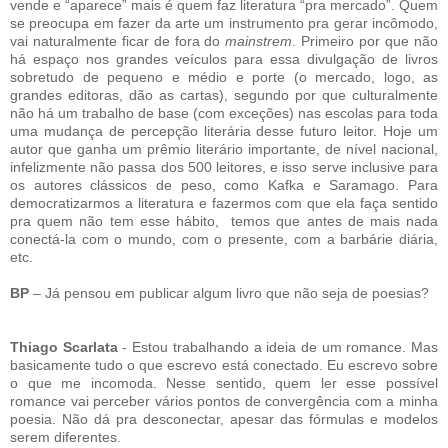
vende e “aparece” mais é quem faz literatura “pra mercado”. Quem
se preocupa em fazer da arte um instrumento pra gerar incômodo,
vai naturalmente ficar de fora do
mainstrem
. Primeiro por que não
há espaço nos grandes veículos para essa divulgação de livros
sobretudo de pequeno e médio e porte (o mercado, logo, as
grandes editoras, dão as cartas), segundo por que culturalmente
não há um trabalho de base (com exceções) nas escolas para toda
uma mudança de percepção literária desse futuro leitor. Hoje um
autor que ganha um prêmio literário importante, de nível nacional,
infelizmente não passa dos 500 leitores, e isso serve inclusive para
os autores clássicos de peso, como Kafka e Saramago. Para
democratizarmos a literatura e fazermos com que ela faça sentido
pra quem não tem esse hábito, temos que antes de mais nada
conectá-la com o mundo, com o presente, com a barbárie diária,
etc.
BP
– Já pensou em publicar algum livro que não seja de poesias?
Thiago Scarlata
- Estou trabalhando a ideia de um romance. Mas
basicamente tudo o que escrevo está conectado. Eu escrevo sobre
o que me incomoda. Nesse sentido, quem ler esse possível
romance vai perceber vários pontos de convergência com a minha
poesia. Não dá pra desconectar, apesar das fórmulas e modelos
serem diferentes.