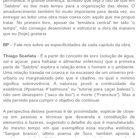
permanece. A grande diferença, acredito que seja o fato de que em
“Salobre” eu tive mais tempo para a organização das ideias. O
amadurecimento também foi muito importante para desta vez, eu
entregar ao leitor uma obra mais coesa com aquilo que me propus
tratar. No primeiro livro, apesar da “temática central” ter sido “o
tempo”, não consegui desenvolver e estruturar a obra da maneira
que eu (hoje) gostaria.
BP
– Fale-nos sobre as especificidades de cada capítulo da obra.
Thiago Scarlata
- É a partir do conceito de soro (solução de água,
sal e açúcar, para hidratar e alimentar enfermos) que a primeira
parte de “Salobre” explora a relação entre o homem e o ambiente.
Uma relação travada na crueza e na escassez de um universo pré-
urbano ou marginalizado pelo que é citadino, no qual o mínimo
significa sobrevivência. A natureza provê a continuidade da
existência (#poemas #“salmoura” ou “tutorial para caçar baleias”),
não sem desespero (“saco de lixo”) e morte (“Francisca”). Mas a
vida persiste para cumprir o objetivo de continuar.
A perspectiva desses poemas é de proximidade, espécie de close-
up em pessoas e técnicas que desvenda a constituição de
elementos e fazeres, sugerindo o detalhe do que é manufaturado.
Ao mesmo tempo em que exemplifica essa escolha estilística,
“Sangue branco”, último poema de Soro, também aponta à