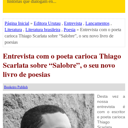
histórias que dialogam en...
Página Inicial
»
Editora Urutau
,
Entrevista
,
Lançamentos
,
Literatura
,
Literatura brasileira
,
Poesia
» Entrevista com o poeta
carioca Thiago Scarlata sobre “Salobre”, o seu novo livro de
poesias
Entrevista com o poeta carioca Thiago
Scarlata sobre “Salobre”, o seu novo
livro de poesias
Bookeiro Publish
Desta vez a
nossa
entrevista é
com o escritor
e poeta carioca
Thiago
Scarlata,