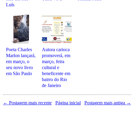
Luís
Poeta Charles
Autora carioca
Marlon lançará,
promoverá, em
em março, o
março, feira
seu novo livro
cultural e
em São Paulo
beneficente em
bairro do Rio
de Janeiro
← Postagem mais recente
Página inicial
Postagem mais antiga →