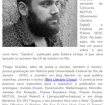
vencedor do
Concurso
MOTUS
(Movimento
Literário
Digital) e
Finalista do
Prêmio SESC
2016. No bate-
papo, ele nos
fala um pouco
sobre o seu
novo livro, “Salobre”, publicado pela Editora Urutau e que será
lançado no próximo dia 19 de outubro no Rio.
Thiago Scarlata, além de poeta e escritor, também é músico,
possui graduação em História pela Universidade Federal do Rio de
Janeiro - UFRJ, e mantém um blog literário no qual publica
resenhas, poemas e textos (
Blog Literário Croqui
). O poeta já teve
poemas seus traduzidos para o espanhol, e publicados em
antologias, revistas (Gueto, Escamandro, Mallarmagens, Monolito,
Janelas Em Rotação, Poesia Brasileira Hoje, Poesia Avulsa,
MOTUS, Jornal RelevO e Literatura&Fechadura) e em blogs
literários. Em 2017 lançou o seu primeiro livro com o título “Quando
Não Olhamos O Relógio, Ele Faz O Que Quer Com O Tempo”