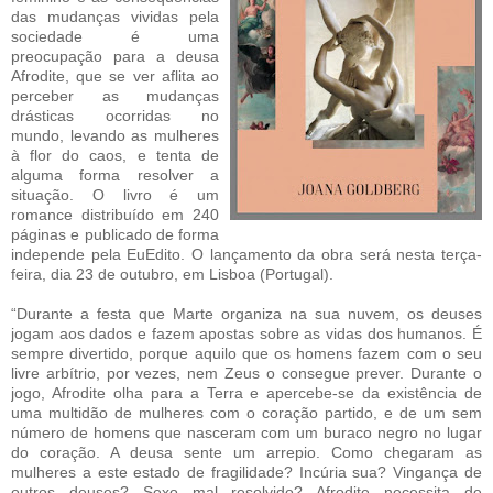
das mudanças vividas pela
sociedade é uma
preocupação para a deusa
Afrodite, que se ver aflita ao
perceber as mudanças
drásticas ocorridas no
mundo, levando as mulheres
à flor do caos, e tenta de
alguma forma resolver a
situação. O livro é um
romance distribuído em 240
páginas e publicado de forma
independe pela EuEdito. O lançamento da obra será nesta terça-
feira, dia 23 de outubro, em Lisboa (Portugal).
“Durante a festa que Marte organiza na sua nuvem, os deuses
jogam aos dados e fazem apostas sobre as vidas dos humanos. É
sempre divertido, porque aquilo que os homens fazem com o seu
livre arbítrio, por vezes, nem Zeus o consegue prever. Durante o
jogo, Afrodite olha para a Terra e apercebe-se da existência de
uma multidão de mulheres com o coração partido, e de um sem
número de homens que nasceram com um buraco negro no lugar
do coração. A deusa sente um arrepio. Como chegaram as
mulheres a este estado de fragilidade? Incúria sua? Vingança de
outros deuses? Sexo mal resolvido? Afrodite necessita de