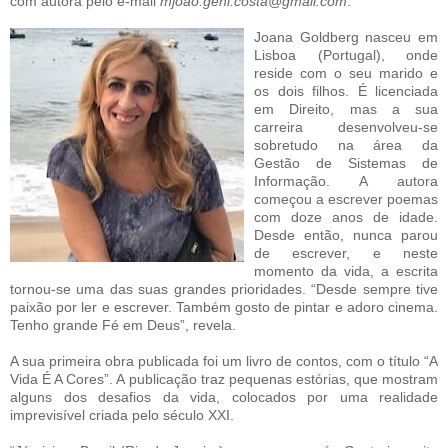
com autora pelo e-mail
mjoao.gehl.costa@gmail.com
.
Joana Goldberg nasceu em
Lisboa (Portugal), onde
reside com o seu marido e
os dois filhos. É licenciada
em Direito, mas a sua
carreira desenvolveu-se
sobretudo na área da
Gestão de Sistemas de
Informação. A autora
começou a escrever poemas
com doze anos de idade.
Desde então, nunca parou
de escrever, e neste
momento da vida, a escrita
tornou-se uma das suas grandes prioridades. “Desde sempre tive
paixão por ler e escrever. Também gosto de pintar e adoro cinema.
Tenho grande Fé em Deus”, revela.
A sua primeira obra publicada foi um livro de contos, com o título “A
Vida É A Cores”. A publicação traz pequenas estórias, que mostram
alguns dos desafios da vida, colocados por uma realidade
imprevisível criada pelo século XXI.