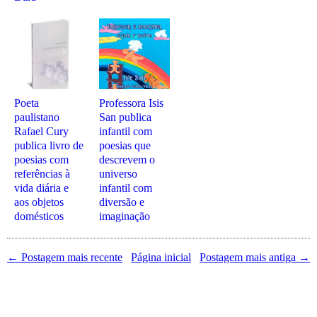
Poeta
Professora Isis
paulistano
San publica
Rafael Cury
infantil com
publica livro de
poesias que
poesias com
descrevem o
referências à
universo
vida diária e
infantil com
aos objetos
diversão e
domésticos
imaginação
← Postagem mais recente
Página inicial
Postagem mais antiga →