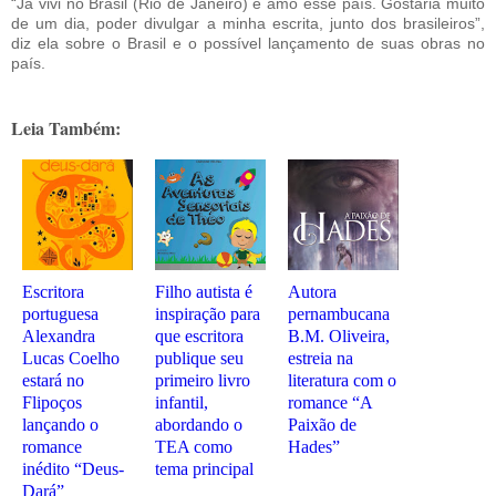
“Já vivi no Brasil (Rio de Janeiro) e amo esse país. Gostaria muito
de um dia, poder divulgar a minha escrita, junto dos brasileiros”,
diz ela sobre o Brasil e o possível lançamento de suas obras no
país.
Leia Também:
Escritora
Filho autista é
Autora
portuguesa
inspiração para
pernambucana
Alexandra
que escritora
B.M. Oliveira,
Lucas Coelho
publique seu
estreia na
estará no
primeiro livro
literatura com o
Flipoços
infantil,
romance “A
lançando o
abordando o
Paixão de
romance
TEA como
Hades”
inédito “Deus-
tema principal
Dará”