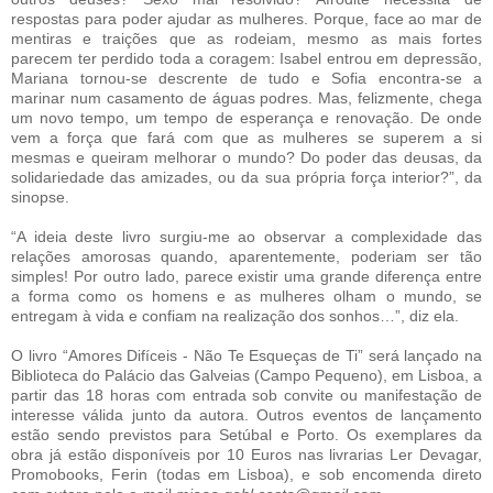
respostas para poder ajudar as mulheres. Porque, face ao mar de
mentiras e traições que as rodeiam, mesmo as mais fortes
parecem ter perdido toda a coragem: Isabel entrou em depressão,
Mariana tornou-se descrente de tudo e Sofia encontra-se a
marinar num casamento de águas podres. Mas, felizmente, chega
um novo tempo, um tempo de esperança e renovação. De onde
vem a força que fará com que as mulheres se superem a si
mesmas e queiram melhorar o mundo? Do poder das deusas, da
solidariedade das amizades, ou da sua própria força interior?”, da
sinopse.
“A ideia deste livro surgiu-me ao observar a complexidade das
relações amorosas quando, aparentemente, poderiam ser tão
simples! Por outro lado, parece existir uma grande diferença entre
a forma como os homens e as mulheres olham o mundo, se
entregam à vida e confiam na realização dos sonhos…”, diz ela.
O livro “Amores Difíceis - Não Te Esqueças de Ti” será lançado na
Biblioteca do Palácio das Galveias (Campo Pequeno), em Lisboa, a
partir das 18 horas com entrada sob convite ou manifestação de
interesse válida junto da autora. Outros eventos de lançamento
estão sendo previstos para Setúbal e Porto. Os exemplares da
obra já estão disponíveis por 10 Euros nas livrarias Ler Devagar,
Promobooks, Ferin (todas em Lisboa), e sob encomenda direto