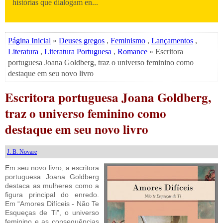
histórias que dialogam en...
Página Inicial
»
Deuses gregos
,
Feminismo
,
Lançamentos
,
Literatura
,
Literatura Portuguesa
,
Romance
» Escritora
portuguesa Joana Goldberg, traz o universo feminino como
destaque em seu novo livro
Escritora portuguesa Joana Goldberg,
traz o universo feminino como
destaque em seu novo livro
J. B. Novare
Em seu novo livro, a escritora
portuguesa Joana Goldberg
destaca as mulheres como a
figura principal do enredo.
Em “Amores Difíceis - Não Te
Esqueças de Ti”, o universo
feminino e as consequências