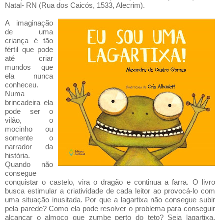
Natal- RN (Rua dos Caicós, 1533, Alecrim).
A imaginação
de uma
criança é tão
fértil que pode
até criar
mundos que
ela nunca
conheceu.
Numa
brincadeira ela
pode ser o
vilão, o
mocinho ou
somente o
narrador da
história.
Quando não
consegue
conquistar o castelo, vira o dragão e continua a farra. O livro
busca estimular a criatividade de cada leitor ao provocá-lo com
uma situação inusitada. Por que a lagartixa não consegue subir
pela parede? Como ela pode resolver o problema para conseguir
alcançar o almoço que zumbe perto do teto? Seja lagartixa,