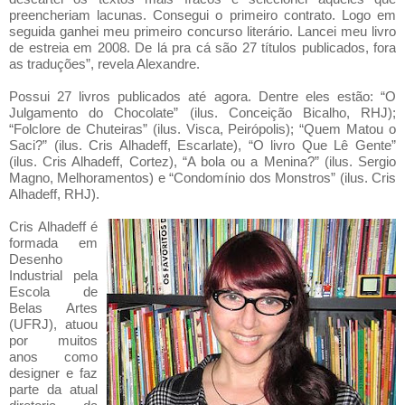
preencheriam lacunas. Consegui o primeiro contrato. Logo em
seguida ganhei meu primeiro concurso literário. Lancei meu livro
de estreia em 2008. De lá pra cá são 27 títulos publicados, fora
as traduções”, revela Alexandre.
Possui 27 livros publicados até agora. Dentre eles estão: “O
Julgamento do Chocolate” (ilus. Conceição Bicalho, RHJ);
“Folclore de Chuteiras” (ilus. Visca, Peirópolis); “Quem Matou o
Saci?” (ilus. Cris Alhadeff, Escarlate), “O livro Que Lê Gente”
(ilus. Cris Alhadeff, Cortez), “A bola ou a Menina?” (ilus. Sergio
Magno, Melhoramentos) e “Condomínio dos Monstros” (ilus. Cris
Alhadeff, RHJ).
Cris Alhadeff é
formada em
Desenho
Industrial pela
Escola de
Belas Artes
(UFRJ), atuou
por muitos
anos como
designer e faz
parte da atual