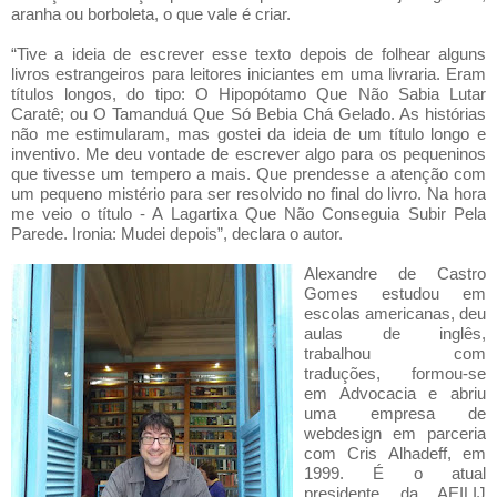
aranha ou borboleta, o que vale é criar.
“Tive a ideia de escrever esse texto depois de folhear alguns
livros estrangeiros para leitores iniciantes em uma livraria. Eram
títulos longos, do tipo: O Hipopótamo Que Não Sabia Lutar
Caratê; ou O Tamanduá Que Só Bebia Chá Gelado. As histórias
não me estimularam, mas gostei da ideia de um título longo e
inventivo. Me deu vontade de escrever algo para os pequeninos
que tivesse um tempero a mais. Que prendesse a atenção com
um pequeno mistério para ser resolvido no final do livro. Na hora
me veio o título - A Lagartixa Que Não Conseguia Subir Pela
Parede. Ironia: Mudei depois”, declara o autor.
Alexandre de Castro
Gomes estudou em
escolas americanas, deu
aulas de inglês,
trabalhou com
traduções, formou-se
em Advocacia e abriu
uma empresa de
webdesign em parceria
com Cris Alhadeff, em
1999. É o atual
presidente da AEILIJ