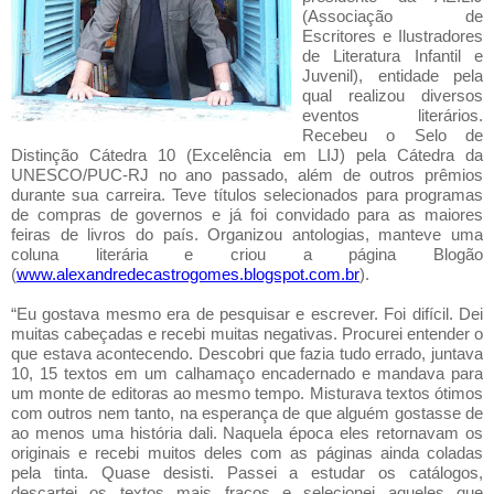
(Associação de
Escritores e Ilustradores
de Literatura Infantil e
Juvenil), entidade pela
qual realizou diversos
eventos literários.
Recebeu o Selo de
Distinção Cátedra 10 (Excelência em LIJ) pela Cátedra da
UNESCO/PUC-RJ no ano passado, além de outros prêmios
durante sua carreira. Teve títulos selecionados para programas
de compras de governos e já foi convidado para as maiores
feiras de livros do país. Organizou antologias, manteve uma
coluna literária e criou a página Blogão
(
www.alexandredecastrogomes.blogspot.com.br
).
“Eu gostava mesmo era de pesquisar e escrever. Foi difícil. Dei
muitas cabeçadas e recebi muitas negativas. Procurei entender o
que estava acontecendo. Descobri que fazia tudo errado, juntava
10, 15 textos em um calhamaço encadernado e mandava para
um monte de editoras ao mesmo tempo. Misturava textos ótimos
com outros nem tanto, na esperança de que alguém gostasse de
ao menos uma história dali. Naquela época eles retornavam os
originais e recebi muitos deles com as páginas ainda coladas
pela tinta. Quase desisti. Passei a estudar os catálogos,
descartei os textos mais fracos e selecionei aqueles que