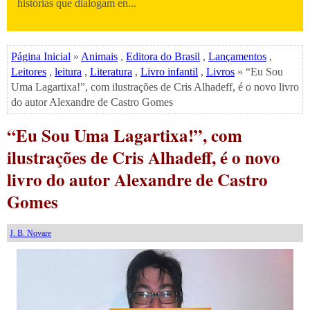
histórias que dialogam en...
Página Inicial
»
Animais
,
Editora do Brasil
,
Lançamentos
,
Leitores
,
leitura
,
Literatura
,
Livro infantil
,
Livros
» “Eu Sou
Uma Lagartixa!”, com ilustrações de Cris Alhadeff, é o novo livro
do autor Alexandre de Castro Gomes
“Eu Sou Uma Lagartixa!”, com
ilustrações de Cris Alhadeff, é o novo
livro do autor Alexandre de Castro
Gomes
J. B. Novare