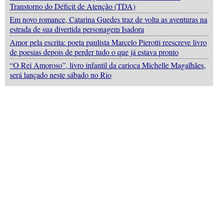
Transtorno do Déficit de Atenção (TDA)
Em novo romance, Catarina Guedes traz de volta as aventuras na
estrada de sua divertida personagem Isadora
Amor pela escrita: poeta paulista Marcelo Pierotti reescreve livro
de poesias depois de perder tudo o que já estava pronto
“O Rei Amoroso”, livro infantil da carioca Michelle Magalhães,
será lançado neste sábado no Rio