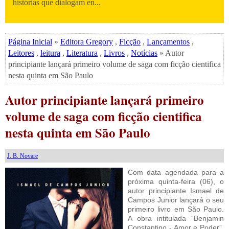
histórias que dialogam en...
Página Inicial
»
Editora Gregory
,
Ficção
,
Lançamentos
,
Leitores
,
leitura
,
Literatura
,
Livros
,
Notícias
» Autor
principiante lançará primeiro volume de saga com ficção cientifica
nesta quinta em São Paulo
Autor principiante lançará primeiro
volume de saga com ficção cientifica
nesta quinta em São Paulo
J. B. Novare
Com data agendada para a
próxima quinta-feira (06), o
autor principiante Ismael de
Campos Junior lançará o seu
primeiro livro em São Paulo.
A obra intitulada “Benjamin
Constantino - Amor e Poder”,