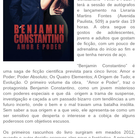
terá a sessão de autógrafos
e lançamento na Livraria
Martins Fontes (Avenida
Paulista, 509) a partir das 19
horas. A obra segue os
gostos de adolescentes,
jovens e adultos que gostam
de ficção, com um pouco de
adrenalina do início ao fim e
que tenha nervos de aço.
“Benjamin Constantino” é
uma saga de ficção cientifica prevista para cinco livros: Amor e
Poder; Poder Absoluto; Os Quatro Elementos; A Origem de Tudo; e
Evolução. O primeiro volume da obra, “Amor e Poder”, traz o
protagonista Benjamin Constantino, como um jovem misterioso
com poderes especiais e que dá origem a trama de suspense,
investigação e caçada a um passado bizarro com tendências a um
futuro incerto, onde o bem e o mal travam uma batalha insólita.
Sem saber a sua origem e a que veio, ele apresenta-se como um
ser sensitivo que desperta o interesse e a cobiça de alguns
poderosos com objetivos escusos.
Os primeiros rascunhos do livro surgiram em meados 2012,
quando o autor decidiu escrever algo novo e fantástico. A princípio,