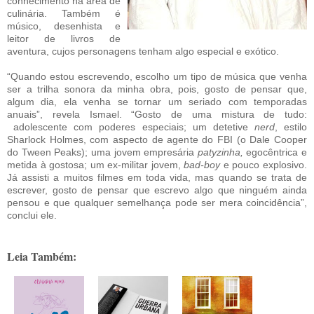
conhecimento na área de
culinária. Também é
músico, desenhista e
leitor de livros de
aventura, cujos personagens tenham algo especial e exótico.
“Quando estou escrevendo, escolho um tipo de música que venha
ser a trilha sonora da minha obra, pois, gosto de pensar que,
algum dia, ela venha se tornar um seriado com temporadas
anuais”, revela Ismael. “Gosto de uma mistura de tudo:
adolescente com poderes especiais; um detetive
nerd
, estilo
Sharlock Holmes, com aspecto de agente do FBI (o Dale Cooper
do Tween Peaks); uma jovem empresária
patyzinha,
egocêntrica e
metida à gostosa; um ex-militar jovem,
bad-boy
e pouco explosivo.
Já assisti a muitos filmes em toda vida, mas quando se trata de
escrever, gosto de pensar que escrevo algo que ninguém ainda
pensou e que qualquer semelhança pode ser mera coincidência”,
conclui ele.
Leia Também: