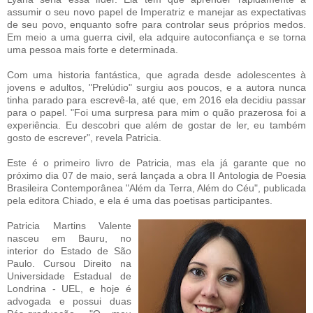
assumir o seu novo papel de Imperatriz e manejar as expectativas
de seu povo, enquanto sofre para controlar seus próprios medos.
Em meio a uma guerra civil, ela adquire autoconfiança e se torna
uma pessoa mais forte e determinada.
Com uma historia fantástica, que agrada desde adolescentes à
jovens e adultos, "Prelúdio" surgiu aos poucos, e a autora nunca
tinha parado para escrevê-la, até que, em 2016 ela decidiu passar
para o papel. "Foi uma surpresa para mim o quão prazerosa foi a
experiência. Eu descobri que além de gostar de ler, eu também
gosto de escrever", revela Patricia.
Este é o primeiro livro de Patricia, mas ela já garante que no
próximo dia 07 de maio, será lançada a obra II Antologia de Poesia
Brasileira Contemporânea "Além da Terra, Além do Céu", publicada
pela editora Chiado, e ela é uma das poetisas participantes.
Patricia Martins Valente
nasceu em Bauru, no
interior do Estado de São
Paulo. Cursou Direito na
Universidade Estadual de
Londrina - UEL, e hoje é
advogada e possui duas