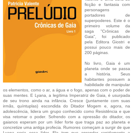
ficção e fantasia com
personagens
portadores de
superpoderes. Este é o
primeiro volume da
saga "Crônicas de
Gaia", foi publicado
pela Editora Giostri e
possui pouco mais de
200 páginas.
No livro, Gaia é um
planeta onde se passa
a história. Seus
habitantes possuem a
habilidade de manipular
os elementos, como o ar, a água e o fogo, apenas com o poder de
suas mentes. E Lyana, a legítima Imperatriz de Gaia, é usurpada
de seu trono ainda na infância. Cresce (juntamente com suas
irmãs, quíntuplas) escondida do Ditador Mogem e, agora, na
adolescência, lidera um grupo conhecido como Resistência e que
visa retomar o poder. Sofrendo com a opressão do ditador, os
gaianos esperam por um líder forte que traga paz ao planeta e
concretize uma antiga profecia. Rumores começam a surgir de que
Lyana seria essa líder. Ela tem que aprender rapidamente a