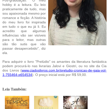
Pós-graduação. "O meu
hobby é a leitura. Eu leio
praticamente de tudo, mas
sou apaixonada mesmo por
romance e ficção. A história
do meu livro foi inspirada
em tudo o que eu já li. Eu
acredito que algumas
influências vão ser visíveis
para o leitor, mas outras
são tão sutis que vão
passar desapercebido", diz
ela.
Para adquirir o livro "Prelúdio" os amantes da literatura fantástica
podem procurá-lo nas livrarias Jalovi e Giostri, ou no site da Cia
dos Livros (
www.ciadoslivros.com.br/preludio-cronicas-de-gaia-vol-
1-755464-p654534
). O preço inicial está por R$ 59,00.
Leia Também: