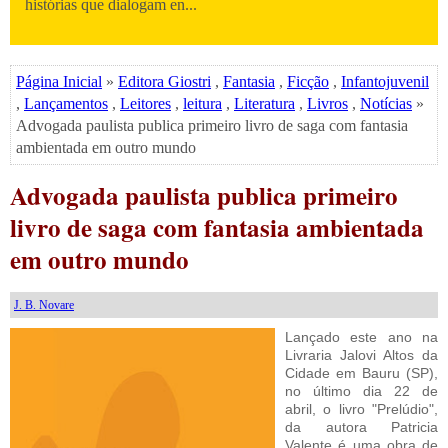
histórias que dialogam en...
Página Inicial
»
Editora Giostri
,
Fantasia
,
Ficção
,
Infantojuvenil
,
Lançamentos
,
Leitores
,
leitura
,
Literatura
,
Livros
,
Notícias
»
Advogada paulista publica primeiro livro de saga com fantasia
ambientada em outro mundo
Advogada paulista publica primeiro
livro de saga com fantasia ambientada
em outro mundo
J. B. Novare
Lançado este ano na
Livraria Jalovi Altos da
Cidade em Bauru (SP),
no último dia 22 de
abril, o livro "Prelúdio",
da autora Patricia
Valente é uma obra de