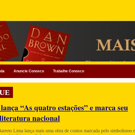
nda
Anuncie Conosco
Trabalhe Conosco
UE
 lança “As quatro estações” e marca seu
literatura nacional
Barreto Lima lança mais uma obra de contos marcada pelo simbolismo e