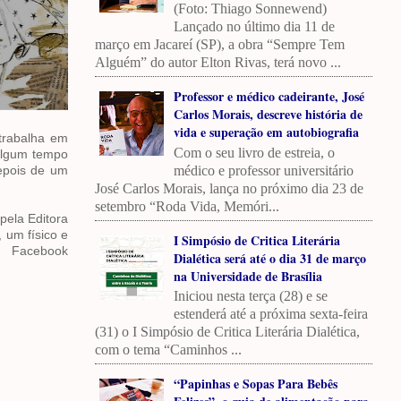
(Foto: Thiago Sonnewend)
Lançado no último dia 11 de
março em Jacareí (SP), a obra “Sempre Tem
Alguém” do autor Elton Rivas, terá novo ...
Professor e médico cadeirante, José
Carlos Morais, descreve história de
vida e superação em autobiografia
trabalha em
Com o seu livro de estreia, o
 algum tempo
médico e professor universitário
epois de um
José Carlos Morais, lança no próximo dia 23 de
setembro “Roda Vida, Memóri...
pela Editora
 um físico e
I Simpósio de Critica Literária
s Facebook
Dialética será até o dia 31 de março
na Universidade de Brasília
Iniciou nesta terça (28) e se
estenderá até a próxima sexta-feira
(31) o I Simpósio de Critica Literária Dialética,
com o tema “Caminhos ...
“Papinhas e Sopas Para Bebês