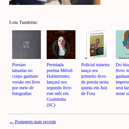
Leia Também:
Poesias
Premiada
Policial mineira
Do blo
tatuadas no
poetisa Méroli
lança seu
livro: t
corpo ganham
Habitzreuter,
primeiro livro
ganham
versão em livro
lançará seu
de poesia nesta
impres
por meio de
segundo livro
quinta em Juiz
será la
fotografias
este mês em
de Fora
neste 
Guabiruba
(SC)
← Postagem mais recente