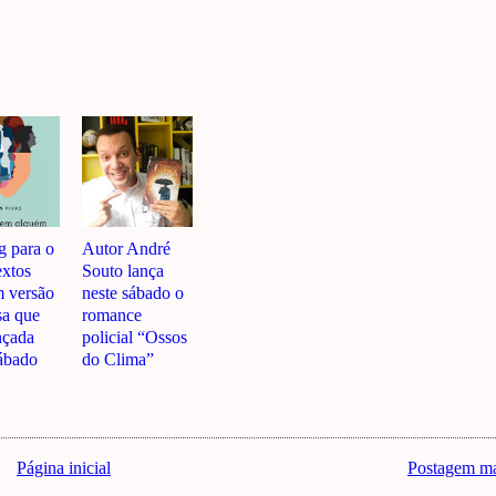
g para o
Autor André
extos
Souto lança
 versão
neste sábado o
sa que
romance
nçada
policial “Ossos
sábado
do Clima”
Página inicial
Postagem ma