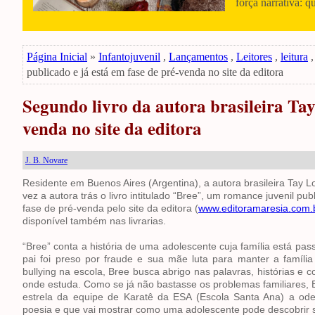
força narrativa: q
Página Inicial
»
Infantojuvenil
,
Lançamentos
,
Leitores
,
leitura
publicado e já está em fase de pré-venda no site da editora
Segundo livro da autora brasileira Tay
venda no site da editora
J. B. Novare
Residente em Buenos Aires (Argentina), a autora brasileira Tay 
vez a autora trás o livro intitulado “Bree”, um romance juvenil pu
fase de pré-venda pelo site da editora (
www.editoramaresia.com.
disponível também nas livrarias.
“Bree” conta a história de uma adolescente cuja família está pas
pai foi preso por fraude e sua mãe luta para manter a famíli
bullying na escola, Bree busca abrigo nas palavras, histórias e 
onde estuda. Como se já não bastasse os problemas familiares, 
estrela da equipe de Karatê da ESA (Escola Santa Ana) a od
poesia e que vai mostrar como uma adolescente pode descobrir s