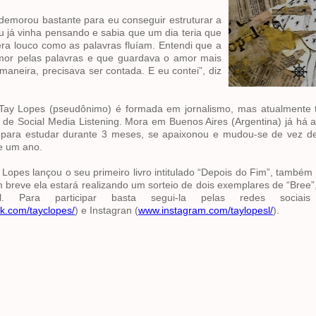
demorou bastante para eu conseguir estruturar a
 eu já vinha pensando e sabia que um dia teria que
era louco como as palavras fluíam. Entendi que a
mor pelas palavras e que guardava o amor mais
aneira, precisava ser contada. E eu contei”, diz
Tay Lopes (pseudônimo) é formada em jornalismo, mas atualmente 
de Social Media Listening. Mora em Buenos Aires (Argentina) já há
i para estudar durante 3 meses, se apaixonou e mudou-se de vez d
e um ano.
Lopes lançou o seu primeiro livro intitulado “Depois do Fim”, também 
 breve ela estará realizando um sorteio de dois exemplares de “Bree”,
tal. Para participar basta segui-la pelas redes sociai
k.com/tayclopes/
) e Instagran (
www.instagram.com/taylopesl/
).