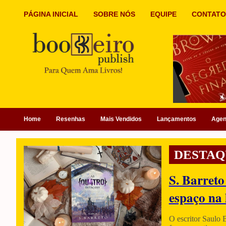
PÁGINA INICIAL
SOBRE NÓS
EQUIPE
CONTATO
Home
Resenhas
Mais Vendidos
Lançamentos
Age
DESTAQ
S. Barreto
espaço na 
O escritor Saulo 