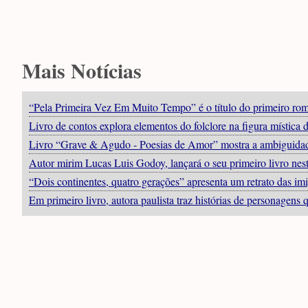
Mais Notícias
“Pela Primeira Vez Em Muito Tempo” é o título do primeiro rom
Livro de contos explora elementos do folclore na figura mística 
Livro “Grave & Agudo - Poesias de Amor” mostra a ambiguidad
Autor mirim Lucas Luis Godoy, lançará o seu primeiro livro ne
“Dois continentes, quatro gerações” apresenta um retrato das im
Em primeiro livro, autora paulista traz histórias de personagens 