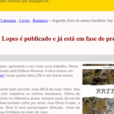
uatro histórias que dialogam en...
,
Literatura
,
Livros
,
Romance
» Segundo livro da autora brasileira Tay
 Lopes é publicado e já está em fase de pr
Lopes, apresenta o seu mais novo trabalho. Desta
blicado pela Editora Maresia. A obra entrou em
br/
) nesta quarta-feira (29) e em breve estará
sando pelo período mais difícil de suas vidas. Seu
a com trabalhos no mínimo duvidosos. Vítima de
contos na biblioteca quase sempre vazia da escola
Bree também sofre por amor, mas Ethan Foster, a
eia. Bree é uma personagem delicada, cheia de
ua fortaleza no meio do caos.