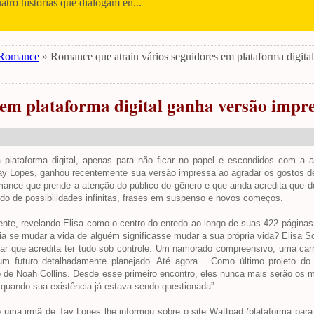
uatro histórias que dialogam en...
Romance
» Romance que atraiu vários seguidores em plataforma digita
 em plataforma digital ganha versão impr
plataforma digital, apenas para não ficar no papel e escondidos com a au
 Tay Lopes, ganhou recentemente sua versão impressa ao agradar os gostos d
omance que prende a atenção do público do gênero e que ainda acredita que d
ndo de possibilidades infinitas, frases em suspenso e novos começos.
vente, revelando Elisa como o centro do enredo ao longo de suas 422 páginas
ria se mudar a vida de alguém significasse mudar a sua própria vida? Elisa
ar que acredita ter tudo sob controle. Um namorado compreensivo, uma carre
um futuro detalhadamente planejado. Até agora… Como último projeto do
ico de Noah Collins. Desde esse primeiro encontro, eles nunca mais serão o
, quando sua existência já estava sendo questionada”.
uma irmã de Tay Lopes lhe informou sobre o site Wattpad (plataforma para