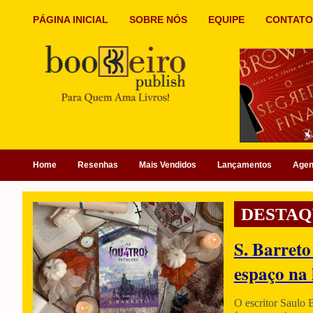
PÁGINA INICIAL
SOBRE NÓS
EQUIPE
CONTATO
Home
Resenhas
Mais Vendidos
Lançamentos
Age
DESTAQ
S. Barreto
espaço na 
O escritor Saulo 