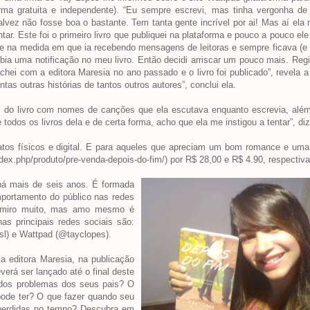
forma gratuita e independente). “Eu sempre escrevi, mas tinha vergonha de 
alvez não fosse boa o bastante. Tem tanta gente incrível por ai! Mas aí el
tar. Este foi o primeiro livro que publiquei na plataforma e pouco a pouco el
e na medida em que ia recebendo mensagens de leitoras e sempre ficava (e
ia uma notificação no meu livro. Então decidi arriscar um pouco mais. Regist
chei com a editora Maresia no ano passado e o livro foi publicado”, revela a
tas outras histórias de tantos outros autores”, conclui ela.
os do livro com nomes de canções que ela escutava enquanto escrevia, alé
dos os livros dela e de certa forma, acho que ela me instigou a tentar”, diz
matos físicos e digital. E para aqueles que apreciam um bom romance e um
index.php/produto/pre-venda-depois-do-fim/) por R$ 28,00 e R$ 4.90, respectiv
há mais de seis anos. É formada
portamento do público nas redes
 admiro muito, mas amo mesmo é
as principais redes sociais são:
sl) e Wattpad (@tayclopes).
a editora Maresia, na publicação
verá ser lançado até o final deste
dos problemas dos seus pais? O
pode ter? O que fazer quando seu
e perdidas no tempo? Descubra em