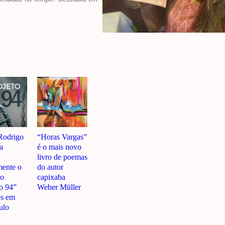
Rodrigo
“Horas Vargas”
a
é o mais novo
livro de poemas
mente o
do autor
ro
capixaba
to 94”
Weber Müller
ês em
ulo