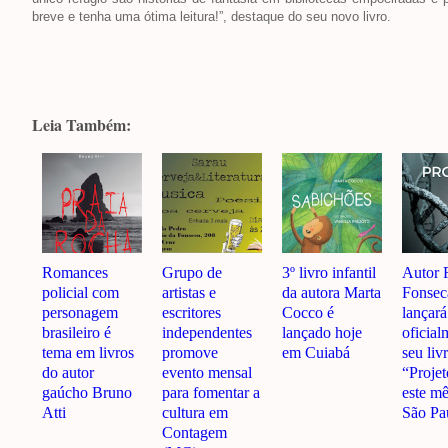
breve e tenha uma ótima leitura!”, destaque do seu novo livro.
Leia Também:
Romances
Grupo de
3º livro infantil
Autor 
policial com
artistas e
da autora Marta
Fonsec
personagem
escritores
Cocco é
lançará
brasileiro é
independentes
lançado hoje
oficial
tema em livros
promove
em Cuiabá
seu liv
do autor
evento mensal
“Proje
gaúcho Bruno
para fomentar a
este m
Atti
cultura em
São Pa
Contagem