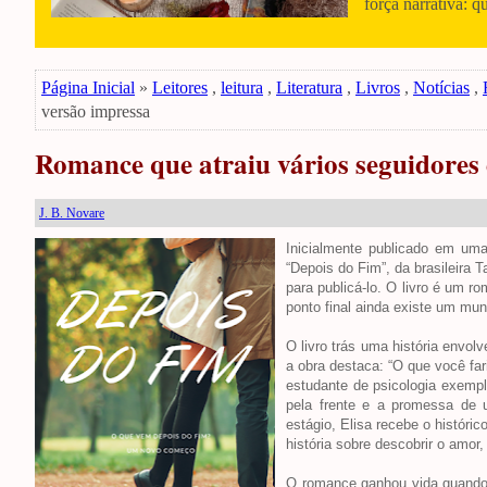
força narrativa: q
Página Inicial
»
Leitores
,
leitura
,
Literatura
,
Livros
,
Notícias
,
versão impressa
Romance que atraiu vários seguidores
J. B. Novare
Inicialmente publicado em uma 
“Depois do Fim”, da brasileira
para publicá-lo. O livro é um r
ponto final ainda existe um mu
O livro trás uma história envol
a obra destaca: “O que você fa
estudante de psicologia exempl
pela frente e a promessa de 
estágio, Elisa recebe o histór
história sobre descobrir o amor
O romance ganhou vida quando 