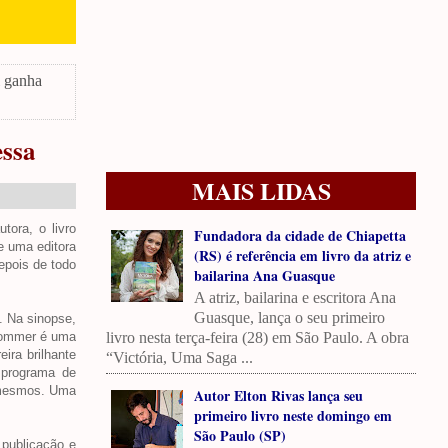
l ganha
essa
MAIS LIDAS
tora, o livro
Fundadora da cidade de Chiapetta
e uma editora
(RS) é referência em livro da atriz e
epois de todo
bailarina Ana Guasque
A atriz, bailarina e escritora Ana
Guasque, lança o seu primeiro
. Na sinopse,
 Sommer é uma
livro nesta terça-feira (28) em São Paulo. A obra
ira brilhante
“Victória, Uma Saga ...
 programa de
s mesmos. Uma
Autor Elton Rivas lança seu
primeiro livro neste domingo em
São Paulo (SP)
 publicação e