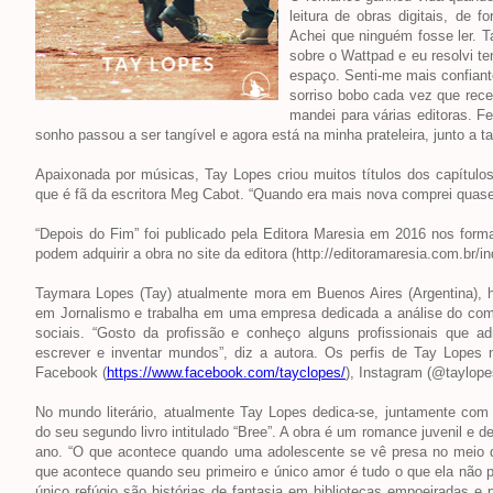
leitura de obras digitais, de 
Achei que ninguém fosse ler. T
sobre o Wattpad e eu resolvi ten
espaço. Senti-me mais confiant
sorriso bobo cada vez que receb
mandei para várias editoras. Fe
sonho passou a ser tangível e agora está na minha prateleira, junto a tan
Apaixonada por músicas, Tay Lopes criou muitos títulos dos capítul
que é fã da escritora Meg Cabot. “Quando era mais nova comprei quase to
“Depois do Fim” foi publicado pela Editora Maresia em 2016 nos for
podem adquirir a obra no site da editora (http://editoramaresia.com.br/
Taymara Lopes (Tay) atualmente mora em Buenos Aires (Argentina), 
em Jornalismo e trabalha em uma empresa dedicada a análise do com
sociais. “Gosto da profissão e conheço alguns profissionais que
escrever e inventar mundos”, diz a autora. Os perfis de Tay Lopes n
Facebook (
https://www.facebook.com/tayclopes/
), Instagram (@taylope
No mundo literário, atualmente Tay Lopes dedica-se, juntamente com 
do seu segundo livro intitulado “Bree”. A obra é um romance juvenil e de
ano. “O que acontece quando uma adolescente se vê presa no meio 
que acontece quando seu primeiro e único amor é tudo o que ela não 
único refúgio são histórias de fantasia em bibliotecas empoeiradas 