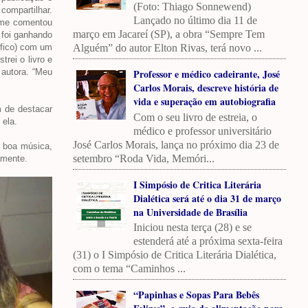
(Foto: Thiago Sonnewend)
compartilhar.
Lançado no último dia 11 de
a me comentou
março em Jacareí (SP), a obra “Sempre Tem
e foi ganhando
 fico) com um
Alguém” do autor Elton Rivas, terá novo ...
rei o livro e
 autora. “Meu
Professor e médico cadeirante, José
Carlos Morais, descreve história de
vida e superação em autobiografia
m de destacar
Com o seu livro de estreia, o
 ela.
médico e professor universitário
José Carlos Morais, lança no próximo dia 23 de
a boa música,
setembro “Roda Vida, Memóri...
amente.
I Simpósio de Critica Literária
Dialética será até o dia 31 de março
na Universidade de Brasília
Iniciou nesta terça (28) e se
estenderá até a próxima sexta-feira
(31) o I Simpósio de Critica Literária Dialética,
com o tema “Caminhos ...
“Papinhas e Sopas Para Bebês