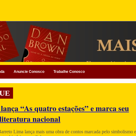
nda
Anuncie Conosco
Trabalhe Conosco
UE
 lança “As quatro estações” e marca seu
literatura nacional
Barreto Lima lança mais uma obra de contos marcada pelo simbolismo e