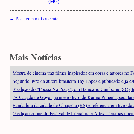
(MG)
← Postagem mais recente
Mais Notícias
Mostra de cinema traz filmes inspirados em obras e autores no F
Segundo livro da autora brasileira Tay Lopes é publicado e já est
3ª edição do “Poesia Na Praça”, em Balneário Camboriú (SC), 
“A Caçada de Goya”, primeiro livro de Karina Pimenta, será l
Fundadora da cidade de Chiapetta (RS) é referência em livro da 
4ª edição online do Festival de Literatura e Artes Literárias inic