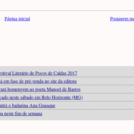
Página inicial
Postagem ma
estival Literário de Poços de Caldas 2017
á em fase de pré-venda no site da editora
trará homengem ao poeta Manoel de Barros
ançado neste sábado em Belo Horizonte (MG)
atriz e bailarina Ana Guasque
iou neste fim de semana