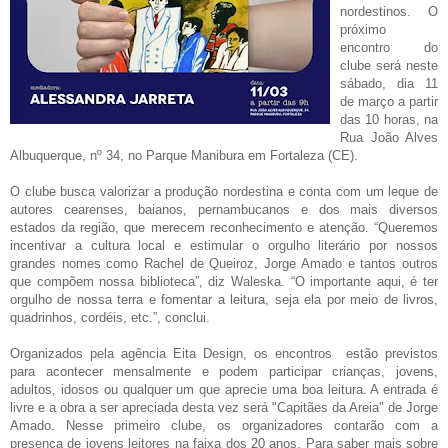
nordestinos. O
próximo
encontro do
clube será neste
sábado, dia 11
de março a partir
das 10 horas, na
Rua João Alves
Albuquerque, nº 34, no Parque Manibura em Fortaleza (CE).
O clube busca valorizar a produção nordestina e conta com um leque de
autores cearenses, baianos, pernambucanos e dos mais diversos
estados da região, que merecem reconhecimento e atenção. “Queremos
incentivar a cultura local e estimular o orgulho literário por nossos
grandes nomes como Rachel de Queiroz, Jorge Amado e tantos outros
que compõem nossa biblioteca”, diz Waleska. “O importante aqui, é ter
orgulho de nossa terra e fomentar a leitura, seja ela por meio de livros,
quadrinhos, cordéis, etc.”, conclui.
Organizados pela agência Eita Design, os encontros estão previstos
para acontecer mensalmente e podem participar crianças, jovens,
adultos, idosos ou qualquer um que aprecie uma boa leitura. A entrada é
livre e a obra a ser apreciada desta vez será "Capitães da Areia" de Jorge
Amado. Nesse primeiro clube, os organizadores contarão com a
presença de jovens leitores na faixa dos 20 anos. Para saber mais sobre