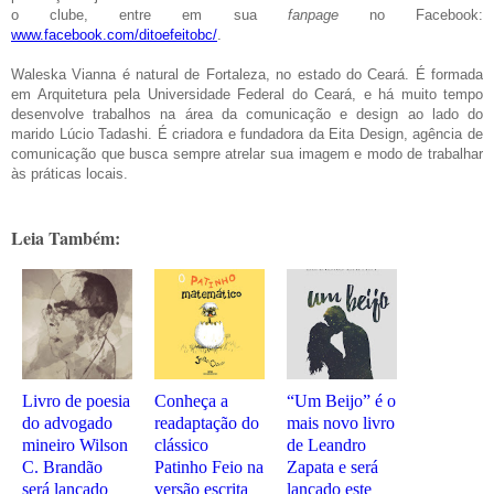
o clube, entre em sua
fanpage
no Facebook:
www.facebook.com/ditoefeitobc/
.
Waleska Vianna é natural de Fortaleza, no estado do Ceará. É formada
em Arquitetura pela Universidade Federal do Ceará, e há muito tempo
desenvolve trabalhos na área da comunicação e design ao lado do
marido Lúcio Tadashi. É criadora e fundadora da Eita Design, agência de
comunicação que busca sempre atrelar sua imagem e modo de trabalhar
às práticas locais.
Leia Também:
Livro de poesia
Conheça a
“Um Beijo” é o
do advogado
readaptação do
mais novo livro
mineiro Wilson
clássico
de Leandro
C. Brandão
Patinho Feio na
Zapata e será
será lançado
versão escrita
lançado este