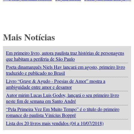
Mais Notícias
Em primeiro livro, autora paulista traz histórias de personagens
que habitam a periferia de São Paulo
Poeta dinamarquês Niels Hav lançará em agosto, primeiro livro
traduzido e publicado no Brasil
Livro “Grave & Agudo - Poesias de Amor” mostra a
ambiguidade entre amor e desamor
Autor mirim Lucas Luis Godoy, lançará o seu primeiro livro
neste fim de semana em Santo André
“Pela Primeira Vez Em Muito Tempo” é o título do primeiro
romance do paulista Vinícius Bopprê
Lista dos 20 livros mais vendidos (04 a 10/07/2018)