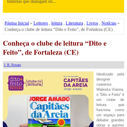
histórias que dialogam en...
Página Inicial
»
Leitores
,
leitura
,
Literatura
,
Livros
,
Notícias
»
Conheça o clube de leitura “Dito e Feito”, de Fortaleza (CE)
Conheça o clube de leitura “Dito e
Feito”, de Fortaleza (CE)
J. B. Novare
Idealizado pela
designer
cearense
Waleska Vianna,
o “Dito e Feito” é
um clube de
leitura que
funciona como
um espaço para
debater grandes
obras e autores