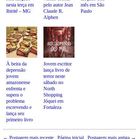
nesta terça em
pelo autor Jean
mês em São
Ibirité – MG
Claude R.
Paulo
Alphen
À beira da
Jovem escritor
depressão
lança livro de
jovem
terror neste
amazonense
sábado no
enfrenta e
North
supera o
Shopping
problema
Jóquei em
escrevendo e
Fortaleza
lança seu
primeiro livro
← Postagem mais recente
Página inicial
Postagem mais antiga →