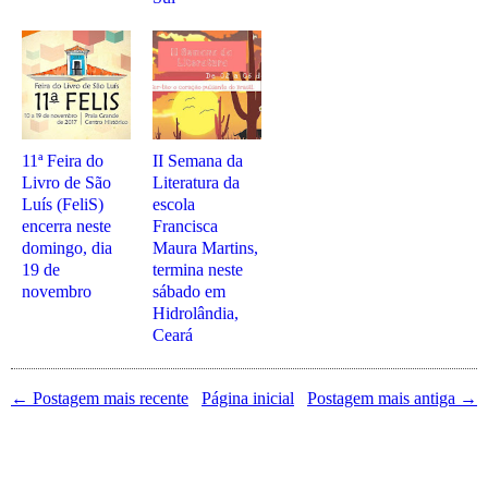
11ª Feira do
II Semana da
Livro de São
Literatura da
Luís (FeliS)
escola
encerra neste
Francisca
domingo, dia
Maura Martins,
19 de
termina neste
novembro
sábado em
Hidrolândia,
Ceará
← Postagem mais recente
Página inicial
Postagem mais antiga →