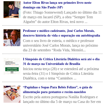
Autor Elton Rivas lança seu primeiro livro neste
domingo em São Paulo (SP)
(Foto: Thiago Sonnewend) Lançado no último dia 11
de março em Jacareí (SP), a obra “Sempre Tem
Alguém” do autor Elton Rivas, terá novo ...
Professor e médico cadeirante, José Carlos Morais,
descreve história de vida e superação em autobiografia
Com o seu livro de estreia, o médico e professor
universitário José Carlos Morais, lança no próximo
dia 23 de setembro “Roda Vida, Memóri...
I Simpósio de Critica Literária Dialética será até o dia
31 de março na Universidade de Brasília
Iniciou nesta terça (28) e se estenderá até a próxima
sexta-feira (31) o I Simpósio de Critica Literária
Dialética, com o tema “Caminhos ...
“Papinhas e Sopas Para Bebês Felizes”, o guia de
alimentação para gestantes e recém-nascidos
Escrito pela autora portuguesa Natália Rodrigues e
lançado no último dia 5 de março na Casa do Ser em