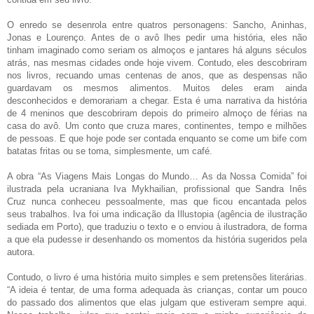
O enredo se desenrola entre quatros personagens: Sancho, Aninhas,
Jonas e Lourenço. Antes de o avô lhes pedir uma história, eles não
tinham imaginado como seriam os almoços e jantares há alguns séculos
atrás, nas mesmas cidades onde hoje vivem. Contudo, eles descobriram
nos livros, recuando umas centenas de anos, que as despensas não
guardavam os mesmos alimentos. Muitos deles eram ainda
desconhecidos e demorariam a chegar. Esta é uma narrativa da história
de 4 meninos que descobriram depois do primeiro almoço de férias na
casa do avô. Um conto que cruza mares, continentes, tempo e milhões
de pessoas. E que hoje pode ser contada enquanto se come um bife com
batatas fritas ou se toma, simplesmente, um café.
A obra “As Viagens Mais Longas do Mundo… As da Nossa Comida” foi
ilustrada pela ucraniana Iva Mykhailian, profissional que Sandra Inês
Cruz nunca conheceu pessoalmente, mas que ficou encantada pelos
seus trabalhos. Iva foi uma indicação da Illustopia (agência de ilustração
sediada em Porto), que traduziu o texto e o enviou à ilustradora, de forma
a que ela pudesse ir desenhando os momentos da história sugeridos pela
autora.
Contudo, o livro é uma história muito simples e sem pretensões literárias.
“A ideia é tentar, de uma forma adequada às crianças, contar um pouco
do passado dos alimentos que elas julgam que estiveram sempre aqui.