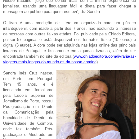
Nesse trabalho, julgo que contei mais com a minha experiência de
jornalista, usando uma linguagem fácil e direta para fazer chegar a
mensagem ao público para quem escrevi”, diz Sandra.
O livro é uma produção de literatura organizada para um público
infantojuvenil
, com idade a partir dos 7 anos, não excluindo o interesse
de pessoas com outras faixas etárias. Foi publicado pela Chiado Editora,
possui 57 páginas e está disponível nos formatos físico (10 euros) e
digital (3 euros). A obra pode ser adquirida nas lojas online das principais
livrarias de Portugal, e fisicamente em algumas livrarias, além de ser
encontrada também no site da editora (
www.chiadoeditora.com/livraria/as-
viagens-mais-longas-do-mundo-as-da-nossa-comida
).
Sandra Inês Cruz nasceu
em Porto, em Portugal.
Tem 45 anos, e é
licenciada em Jornalismo
pela Escola Superior de
Jornalismo do Porto, possui
Pós-graduação em Direito
da Comunicação pela
Faculdade de Direito da
Universidade de Coimbra,
onde fez também Pós-
graduação e Mestrado em