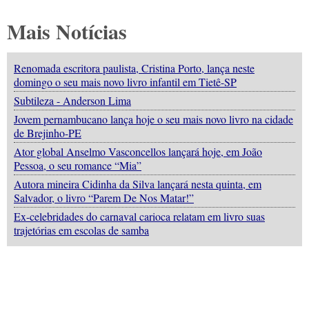
Mais Notícias
Renomada escritora paulista, Cristina Porto, lança neste
domingo o seu mais novo livro infantil em Tietê-SP
Subtileza - Anderson Lima
Jovem pernambucano lança hoje o seu mais novo livro na cidade
de Brejinho-PE
Ator global Anselmo Vasconcellos lançará hoje, em João
Pessoa, o seu romance “Mia”
Autora mineira Cidinha da Silva lançará nesta quinta, em
Salvador, o livro “Parem De Nos Matar!”
Ex-celebridades do carnaval carioca relatam em livro suas
trajetórias em escolas de samba