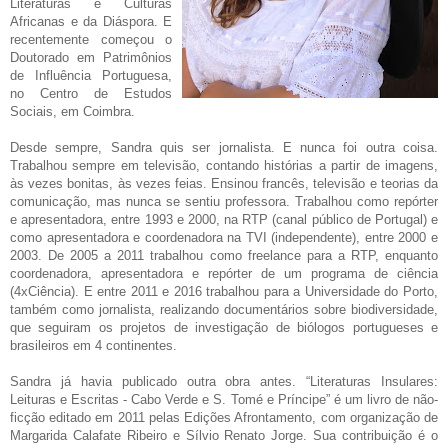
Literaturas e Culturas
Africanas e da Diáspora. E
recentemente começou o
Doutorado em Patrimônios
de Influência Portuguesa,
no Centro de Estudos
Sociais, em Coimbra.
Desde sempre, Sandra quis ser jornalista. E nunca foi outra coisa.
Trabalhou sempre em televisão, contando histórias a partir de imagens,
às vezes bonitas, às vezes feias. Ensinou francês, televisão e teorias da
comunicação, mas nunca se sentiu professora. Trabalhou como repórter
e apresentadora, entre 1993 e 2000, na RTP (canal público de Portugal) e
como apresentadora e coordenadora na TVI (independente), entre 2000 e
2003. De 2005 a 2011 trabalhou como freelance para a RTP, enquanto
coordenadora, apresentadora e repórter de um programa de ciência
(4xCiência). E entre 2011 e 2016 trabalhou para a Universidade do Porto,
também como jornalista, realizando documentários sobre biodiversidade,
que seguiram os projetos de investigação de biólogos portugueses e
brasileiros em 4 continentes.
Sandra já havia publicado outra obra antes. “Literaturas Insulares:
Leituras e Escritas - Cabo Verde e S. Tomé e Príncipe” é um livro de não-
ficção editado em 2011 pelas Edições Afrontamento, com organização de
Margarida Calafate Ribeiro e Sílvio Renato Jorge. Sua contribuição é o