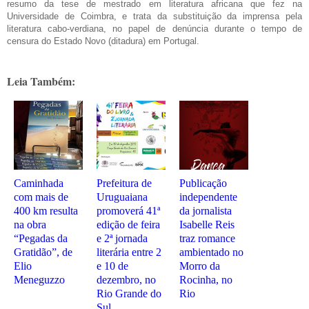
resumo da tese de mestrado em literatura africana que fez na
Universidade de Coimbra, e trata da substituição da imprensa pela
literatura cabo-verdiana, no papel de denúncia durante o tempo de
censura do Estado Novo (ditadura) em Portugal.
Leia Também:
Caminhada
Prefeitura de
Publicação
com mais de
Uruguaiana
independente
400 km resulta
promoverá 41ª
da jornalista
na obra
edição de feira
Isabelle Reis
“Pegadas da
e 2ª jornada
traz romance
Gratidão”, de
literária entre 2
ambientado no
Elio
e 10 de
Morro da
Meneguzzo
dezembro, no
Rocinha, no
Rio Grande do
Rio
Sul