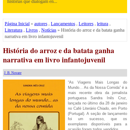
histórias que dialogam en...
Página Inicial
»
autores
,
Lançamentos
,
Leitores
,
leitura
,
Literatura
,
Livros
,
Notícias
» História do arroz e da batata ganha
narrativa em livro infantojuvenil
História do arroz e da batata ganha
narrativa em livro infantojuvenil
J. B. Novare
“As Viagens Mais Longas do
Mundo… As da Nossa Comida” é a
mais recente obra da jornalista
portuguesa Sandra Inês Cruz,
lançada no último dia 28 de janeiro
no Café Literário Chiado, em Porto
(Portugal). A seção de lançamento
foi um sucesso, que os
exemplares disponíveis para a
ocasião foram todos vendidos.