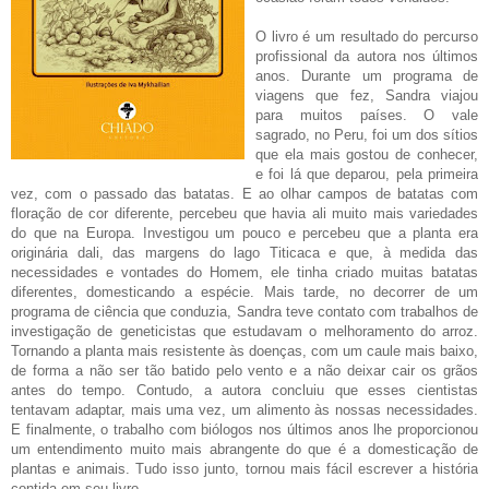
O livro é um resultado do percurso
profissional da autora nos últimos
anos. Durante um programa de
viagens que fez, Sandra viajou
para muitos países. O vale
sagrado, no Peru, foi um dos sítios
que ela mais gostou de conhecer,
e foi lá que deparou, pela primeira
vez, com o passado das batatas. E ao olhar campos de batatas com
floração de cor diferente, percebeu que havia ali muito mais variedades
do que na Europa. Investigou um pouco e percebeu que a planta era
originária dali, das margens do lago Titicaca e que, à medida das
necessidades e vontades do Homem, ele tinha criado muitas batatas
diferentes, domesticando a espécie. Mais tarde, no decorrer de um
programa de ciência que conduzia, Sandra teve contato com trabalhos de
investigação de geneticistas que estudavam o melhoramento do arroz.
Tornando a planta mais resistente às doenças, com um caule mais baixo,
de forma a não ser tão batido pelo vento e a não deixar cair os grãos
antes do tempo. Contudo, a autora concluiu que esses cientistas
tentavam adaptar, mais uma vez, um alimento às nossas necessidades.
E finalmente, o trabalho com biólogos nos últimos anos lhe proporcionou
um entendimento muito mais abrangente do que é a domesticação de
plantas e animais. Tudo isso junto, tornou mais fácil escrever a história
contida em seu livro.