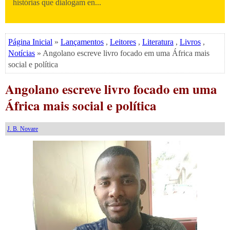
histórias que dialogam en...
Página Inicial
»
Lançamentos
,
Leitores
,
Literatura
,
Livros
,
Notícias
» Angolano escreve livro focado em uma África mais
social e política
Angolano escreve livro focado em uma
África mais social e política
J. B. Novare