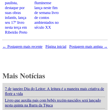
paulista,
fluminense
destaque por
lança neste fim
suas obras
de semana livro
infantis, lança
de contos
seu 17º livro
ambientados no
nesta terça em
século XX
Ribeirão Preto
← Postagem mais recente
Página inicial
Postagem mais antiga →
Mais Notícias
7 de janeiro Dia do Leitor: A leitura é a maneira mais criativa de
florir a vida
Livro que auxilia pais com bebês recém-nascidos será lançado
nesta quinta na Barra da Tijuca