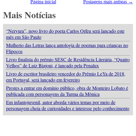
Página inicial
Postagens mais antigas →
Mais Notícias
“Nervura”, novo livro do poeta Carlos Orfeu será lançado este
mês em São Paulo
Mulherio das Letras lança antologia de poemas para crianças no
Flipoços
Livro finalista do prêmio SESC de Residência Literária, “Quatro
Velhos” de Luiz Biajoni, é lançado pela Penalux
Livro de escritor brasileiro vencedor do Prêmio LeYa de 2018,
em Portugal, será lançado em fevereiro
Prestes a entrar em domínio público, obra de Monteiro Lobato é
publicada com personagens da Turma da Mônica
Em infantojuvenil, autor aborda vários temas por meio de
personagem cheia de curiosidades e interesse pelo conhecimento