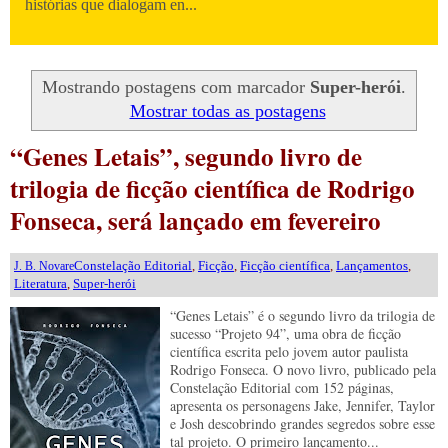
histórias que dialogam en...
Mostrando postagens com marcador
Super-herói
.
Mostrar todas as postagens
“Genes Letais”, segundo livro de
trilogia de ficção científica de Rodrigo
Fonseca, será lançado em fevereiro
Constelação Editorial
,
Ficção
,
Ficção científica
,
Lançamentos
,
J. B. Novare
Literatura
,
Super-herói
“Genes Letais” é o segundo livro da trilogia de
sucesso “Projeto 94”, uma obra de ficção
científica escrita pelo jovem autor paulista
Rodrigo Fonseca. O novo livro, publicado pela
Constelação Editorial com 152 páginas,
apresenta os personagens Jake, Jennifer, Taylor
e Josh descobrindo grandes segredos sobre esse
tal projeto. O primeiro lançamento...