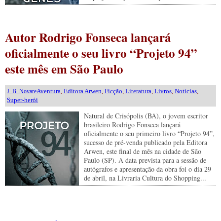
Autor Rodrigo Fonseca lançará
oficialmente o seu livro “Projeto 94”
este mês em São Paulo
Aventura
,
Editora Arwen
,
Ficção
,
Literatura
,
Livros
,
Notícias
,
J. B. Novare
Super-herói
Natural de Crisópolis (BA), o jovem escritor
brasileiro Rodrigo Fonseca lançará
oficialmente o seu primeiro livro “Projeto 94”,
sucesso de pré-venda publicado pela Editora
Arwen, este final de mês na cidade de São
Paulo (SP). A data prevista para a sessão de
autógrafos e apresentação da obra foi o dia 29
de abril, na Livraria Cultura do Shopping...