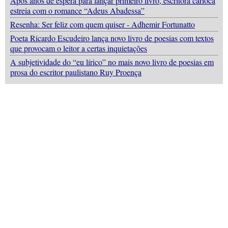
Após anos de espera para lançar primeiro livro, escritora carioca
estreia com o romance “Adeus Abadessa”
Resenha: Ser feliz com quem quiser - Adhemir Fortunatto
Poeta Ricardo Escudeiro lança novo livro de poesias com textos
que provocam o leitor a certas inquietações
A subjetividade do “eu lírico” no mais novo livro de poesias em
prosa do escritor paulistano Ruy Proença