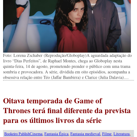
Foto: Lorena Zschaber (Reprodução/Globoplay)A aguardada adaptação do
livro “Dias Perfeitos”, de Raphael Montes, chega ao Globoplay nesta
quinta-feira, 14 de agosto, prometendo prender o público com uma trama
sombria e provocadora. A série, dividida em oito episódios, acompanha a
obsessiva relação entre Téo (Jaffar Bambirra) e Clarice (Julia Dalavia)....
Oitava temporada de Game of
Thrones terá final diferente da prevista
para os últimos livros da série
Cinema
,
Fantasia Épica
,
Fantasia medieval
,
Filme
,
Literatura
,
Bookeiro Publish