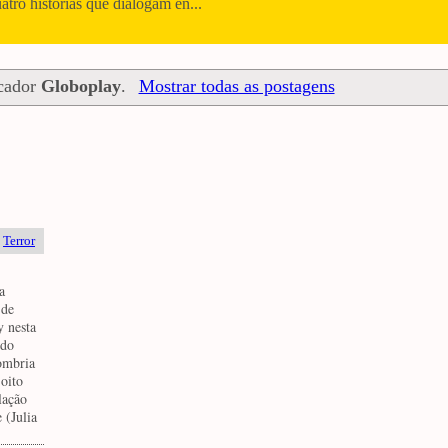
uatro histórias que dialogam en...
cador
Globoplay
.
Mostrar todas as postagens
,
Terror
a
 de
 nesta
ndo
ombria
 oito
lação
 (Julia