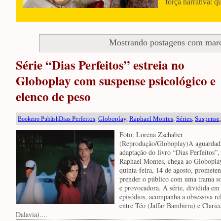
força narrativa: q
Mostrando postagens com mar
Série “Dias Perfeitos” estreia no
Globoplay com suspense psicológico e
elenco de peso
Dias Perfeitos
,
Globoplay
,
Raphael Montes
,
Séries
,
Suspense
Bookeiro Publish
Foto: Lorena Zschaber
(Reprodução/Globoplay)A aguardad
adaptação do livro “Dias Perfeitos”,
Raphael Montes, chega ao Globoplay
quinta-feira, 14 de agosto, promete
prender o público com uma trama s
e provocadora. A série, dividida em
episódios, acompanha a obsessiva re
entre Téo (Jaffar Bambirra) e Clarice
Dalavia)....