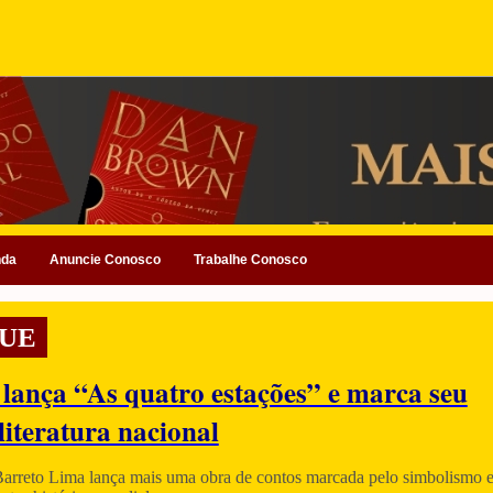
nda
Anuncie Conosco
Trabalhe Conosco
UE
 lança “As quatro estações” e marca seu
literatura nacional
Barreto Lima lança mais uma obra de contos marcada pelo simbolismo e