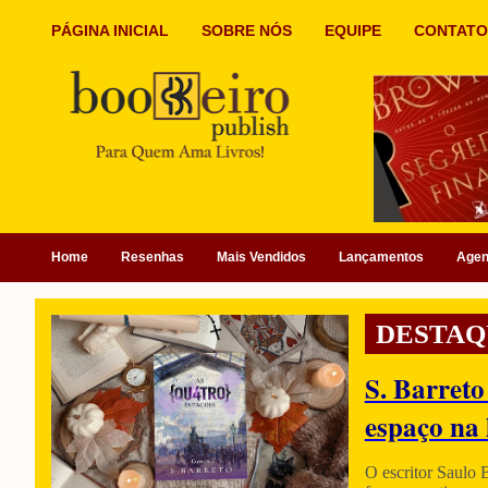
PÁGINA INICIAL
SOBRE NÓS
EQUIPE
CONTATO
Home
Resenhas
Mais Vendidos
Lançamentos
Age
DESTAQ
S. Barreto
espaço na 
O escritor Saulo 