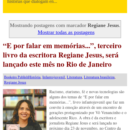
histórias que dialogam en...
Mostrando postagens com marcador
Regiane Jesus
.
Mostrar todas as postagens
“E por falar em memórias...”, terceiro
livro da escritora Regiane Jesus, será
lançado este mês no Rio de Janeiro
História
,
Infantojuvenil
,
Literatura
,
Literatura brasileira
,
Bookeiro Publish
Regiane Jesus
Racismo, etarismo, fé e novas tecnologias são
alguns dos temas de “E por falar em
memórias...”, livro infantojuvenil que faz um
convite à emoção através de um encontro de
gerações protagonizado por Vô Venancinho e o
adolescente Rico. A obra é da escritora e
jornalista Regiane Jesus e será lançada no
próximo dia 23 de novembro, no Centro da