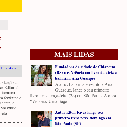
e
s
MAIS LIDAS
a
Fundadora da cidade de Chiapetta
,
Literatura
(RS) é referência em livro da atriz e
bailarina Ana Guasque
ublicação da
A atriz, bailarina e escritora Ana
er Editorial,
Guasque, lança o seu primeiro
literatura
livro nesta terça-feira (28) em São Paulo. A obra
ca feminina e
“Victória, Uma Saga ...
ndente, a
 vai muito
Autor Elton Rivas lança seu
 vida
primeiro livro neste domingo em
São Paulo (SP)