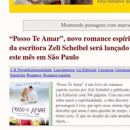
força narrativa: q
Mostrando postagens com marc
“Posso Te Amar”, novo romance espíri
da escritora Zeli Scheibel será lançado
este mês em São Paulo
Espiritualidade
,
Lançamentos
,
Ler Editorial
,
Literatura
,
Literatur
J. B. Novare
brasileira
,
Romance
,
Romance espírita
“Posso Te Amar” é um livro de romance
espírita escrito por Zeli Scheibel e publicado
Ler Editorial com 304 páginas. Com um ro
sobre amor e espiritualidade, a obra discorre
personagem Lívia, que após secar muitas lág
descobre que amar é uma questão de tempo, 
ritmo certo. E que no desafio de cada amanhe
injeta...