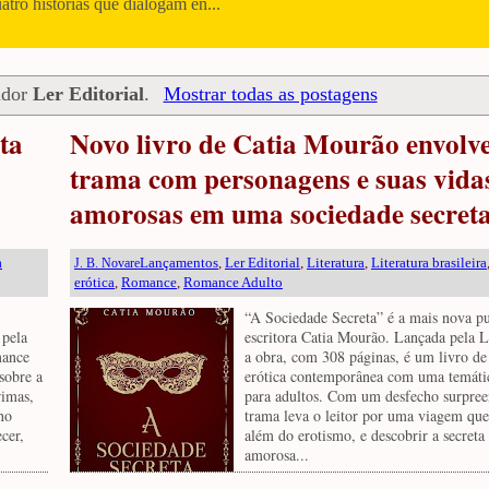
uatro histórias que dialogam en...
ador
Ler Editorial
.
Mostrar todas as postagens
ta
Novo livro de Catia Mourão envolv
trama com personagens e suas vida
amorosas em uma sociedade secret
a
Lançamentos
,
Ler Editorial
,
Literatura
,
Literatura brasileira
J. B. Novare
erótica
,
Romance
,
Romance Adulto
“A Sociedade Secreta” é a mais nova p
 pela
escritora Catia Mourão. Lançada pela L
mance
a obra, com 308 páginas, é um livro de 
 sobre a
erótica contemporânea com uma temáti
rimas,
para adultos. Com um desfecho surpree
no
trama leva o leitor por uma viagem que
cer,
além do erotismo, e descobrir a secreta
amorosa...