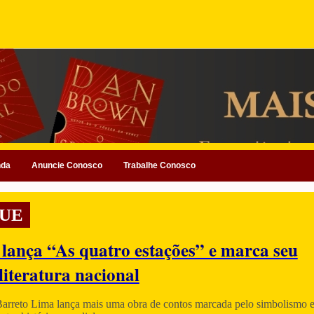
nda
Anuncie Conosco
Trabalhe Conosco
UE
 lança “As quatro estações” e marca seu
literatura nacional
Barreto Lima lança mais uma obra de contos marcada pelo simbolismo e