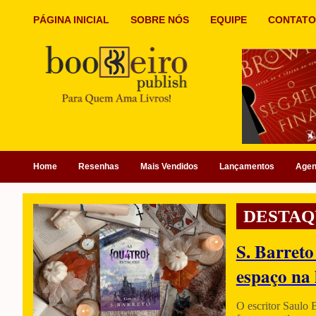
PÁGINA INICIAL
SOBRE NÓS
EQUIPE
CONTATO
Home
Resenhas
Mais Vendidos
Lançamentos
Age
DESTAQ
S. Barreto
espaço na 
O escritor Saulo 