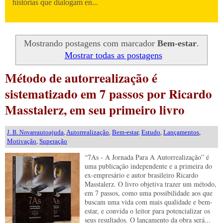
histórias que dialogam en...
Mostrando postagens com marcador
Bem-estar
.
Mostrar todas as postagens
Método de autorrealização é
sistematizado em 7 passos por Ricardo
Masstalerz, em seu primeiro livro
autoajuda
,
Autorrealização
,
Bem-estar
,
Estudo
,
Lançamentos
,
J. B. Novare
Motivação
,
Superação
“7As - A Jornada Para A Autorrealização” é
uma publicação independente e a primeira do
ex-empresário e autor brasileiro Ricardo
Masstalerz. O livro objetiva trazer um método,
em 7 passos, como uma possibilidade aos que
buscam uma vida com mais qualidade e bem-
estar, e convida o leitor para potencializar os
seus resultados. O lançamento da obra será...