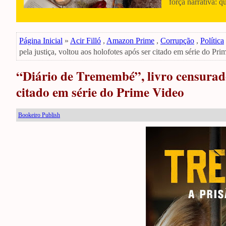
força narrativa: q
Página Inicial
»
Acir Filló
,
Amazon Prime
,
Corrupção
,
Política
pela justiça, voltou aos holofotes após ser citado em série do Pr
“Diário de Tremembé”, livro censurado 
citado em série do Prime Video
Bookeiro Publish