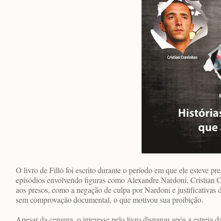
O livro de Filló foi escrito durante o período em que ele esteve pr
episódios envolvendo figuras como Alexandre Nardoni, Cristian 
aos presos, como a negação de culpa por Nardoni e justificativas
sem comprovação documental, o que motivou sua proibição.
Apesar da censura, o interesse pelo livro disparou após a estreia d