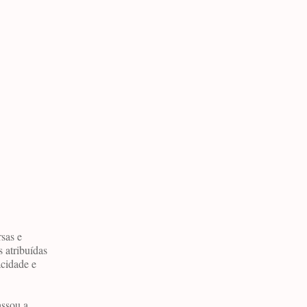
rsas e
 atribuídas
acidade e
assou a