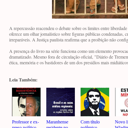
A repercussão reacendeu o debate sobre os limites entre liberdade
oferece um olhar jornalístico sobre figuras públicas condenadas, 
irreparáveis. A Justiça paulista reafirma que a proibição não co
A presença do livro na série funciona como um elemento provocad
dramatizado. Mesmo fora de circulação oficial, "Diário de Tremem
ética, memória e os bastidores de um dos presídios mais midiáticos
Leia Também:
Professor e ex-
Maranhense
Com título
Novo l
preso político
residente no
polêmico,
Wladim