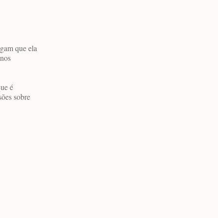
egam que ela
anos
que é
sões sobre