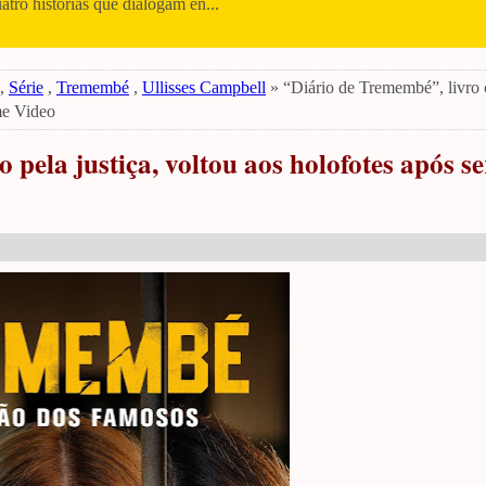
uatro histórias que dialogam en...
,
Série
,
Tremembé
,
Ullisses Campbell
» “Diário de Tremembé”, livro
ime Video
pela justiça, voltou aos holofotes após se