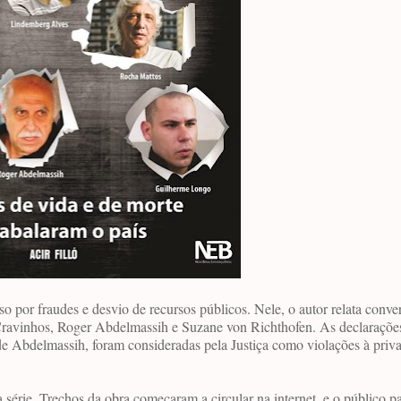
eso por fraudes e desvio de recursos públicos. Nele, o autor relata conve
Cravinhos, Roger Abdelmassih e Suzane von Richthofen. As declarações
 de Abdelmassih, foram consideradas pela Justiça como violações à priv
a série. Trechos da obra começaram a circular na internet, e o público p