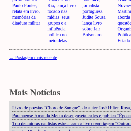
Paulo Pontes,
Rio, lança livro
jornalista
Novae
relata em livro,
focado nas
portuguesa
Martin
memórias da
mídias, seus
Judite Sousa
aborda
ditadura militar
grupos e a
lança livro
questõ
influência
sobre Jair
Organi
política no
Bolsonaro
Polític
meio delas
Estado
← Postagem mais recente
Mais Notícias
Livro de poesias “Choro de Sangue”, do autor José Hilton Rosa,
Paranaense Amanda Metka desengaveta textos e publica “Épocas”
Trio de autoras paulistas estreia com o livro-reportagem “Outro