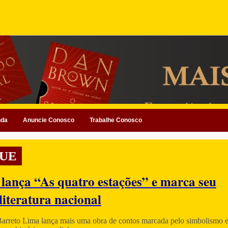
nda
Anuncie Conosco
Trabalhe Conosco
UE
 lança “As quatro estações” e marca seu
literatura nacional
Barreto Lima lança mais uma obra de contos marcada pelo simbolismo e