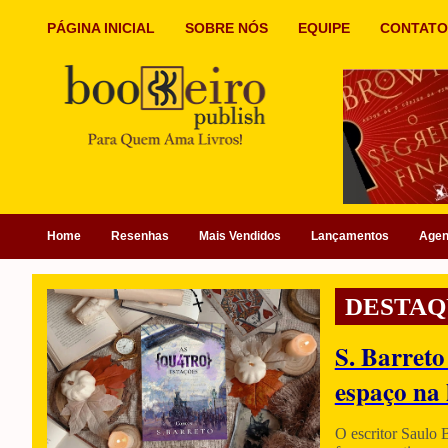
PÁGINA INICIAL
SOBRE NÓS
EQUIPE
CONTATO
Home
Resenhas
Mais Vendidos
Lançamentos
Age
DESTAQ
S. Barreto
espaço na 
O escritor Saulo 