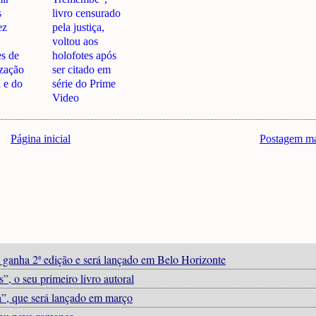
s
livro censurado
ez
pela justiça,
voltou aos
es de
holofotes após
zação
ser citado em
a e do
série do Prime
Video
Página inicial
Postagem ma
 ganha 2ª edição e será lançado em Belo Horizonte
, o seu primeiro livro autoral
ra”, que será lançado em março