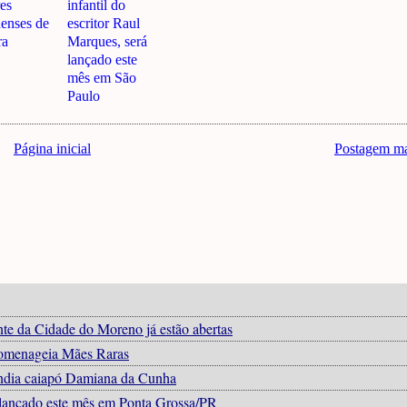
res
infantil do
enses de
escritor Raul
ra
Marques, será
lançado este
mês em São
Paulo
Página inicial
Postagem ma
ente da Cidade do Moreno já estão abertas
 homenageia Mães Raras
a índia caiapó Damiana da Cunha
á lançado este mês em Ponta Grossa/PR