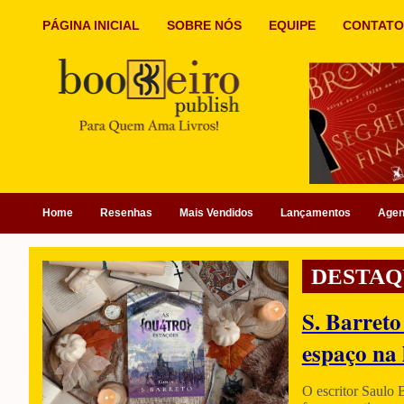
PÁGINA INICIAL
SOBRE NÓS
EQUIPE
CONTATO
Home
Resenhas
Mais Vendidos
Lançamentos
Age
DESTAQ
S. Barreto
espaço na 
O escritor Saulo 