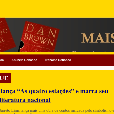
nda
Anuncie Conosco
Trabalhe Conosco
UE
 lança “As quatro estações” e marca seu
literatura nacional
Barreto Lima lança mais uma obra de contos marcada pelo simbolismo e