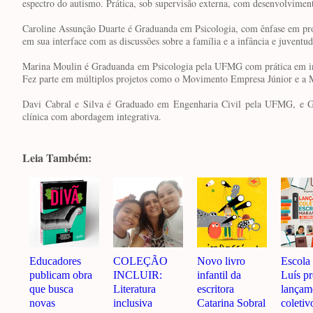
espectro do autismo. Prática, sob supervisão externa, com desenvolvimento 
Caroline Assunção Duarte é Graduanda em Psicologia, com ênfase em proce
em sua interface com as discussões sobre a família e a infância e juventud
Marina Moulin é Graduanda em Psicologia pela UFMG com prática em in
Fez parte em múltiplos projetos como o Movimento Empresa Júnior e a 
Davi Cabral e Silva é Graduado em Engenharia Civil pela UFMG, e G
clínica com abordagem integrativa.
Leia Também:
Educadores
COLEÇÃO
Novo livro
Escola
publicam obra
INCLUIR:
infantil da
Luís p
que busca
Literatura
escritora
lançam
novas
inclusiva
Catarina Sobral
coletiv