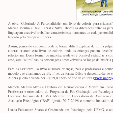
A obra “Colorindo A Personalidade: um livro de colorir para crianças
Marina Moulin e Davi Cabral e Silva, aborda as diferenças entre as pe
linguagem acessível trabalhar características marcantes de cada personal
lançado pela Sinopsys Editora.
Assim, pensando em como pode se tornar difícil explicar de forma palpáv
autoras criaram este livro de colorir, onde as crianças podem descob
relacionam. Dessa forma, de maneira saudável é possível estimular a c
caso, este “outro” são os personagens desenvolvidos ao longo da história 
Para os escritores, “o livro auxiliará crianças, pais e professores a con
modelo que chamamos de Big Five, de forma lúdica e descontraída, ao s
A obra já está à venda por R$ 29,00 pelo no site da editora (
www.sinopsys
Marcela Mansur-Alves é Doutora em Neurociências e Mestre em Psic
Professora e orientadora do Programa de Pós-Graduação em Psicologi
Ciências Humanas da UFMG. Membro do Laboratório de Avaliação e I
Avaliação Psicológica (IBAP) (gestão 2017-2019) e membro-fundadora d
Luana Falkaniere Soares é Graduanda em Psicologia pela UFMG, e atua