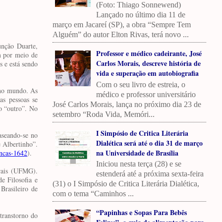
(Foto: Thiago Sonnewend)
Lançado no último dia 11 de
março em Jacareí (SP), a obra “Sempre Tem
Alguém” do autor Elton Rivas, terá novo ...
unção Duarte,
Professor e médico cadeirante, José
m por meio de
Carlos Morais, descreve história de
s e está sendo
vida e superação em autobiografia
Com o seu livro de estreia, o
r no mundo. As
médico e professor universitário
as pessoas se
José Carlos Morais, lança no próximo dia 23 de
o “outro”. No
setembro “Roda Vida, Memóri...
I Simpósio de Critica Literária
baseando-se no
Dialética será até o dia 31 de março
 Albertinho”.
na Universidade de Brasília
ancas-1642
).
Iniciou nesta terça (28) e se
rais (UFMG).
estenderá até a próxima sexta-feira
e Filosofia e
(31) o I Simpósio de Critica Literária Dialética,
rasileiro de
com o tema “Caminhos ...
“Papinhas e Sopas Para Bebês
transtorno do