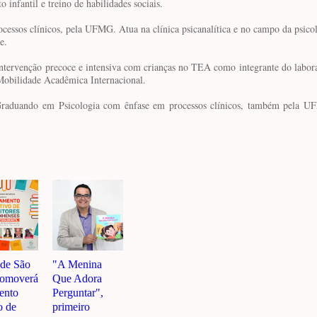
infantil e treino de habilidades sociais.
ssos clínicos, pela UFMG. Atua na clínica psicanalítica e no campo da psicol
e.
tervenção precoce e intensiva com crianças no TEA como integrante do labo
Mobilidade Acadêmica Internacional.
raduando em Psicologia com ênfase em processos clínicos, também pela U
 de São
"A Menina
romoverá
Que Adora
ento
Perguntar",
o de
primeiro