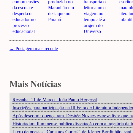
compreensões
produzida no
transporta o
escrito
da escola e
Maranhão em
leitor a uma
maranh
desperta o
destaque no
viagem no
literatu
educador no
Paraná
tempo até a
infantil
processo
origem do
educacional
Universo
← Postagem mais recente
Mais Notícias
Resenha: 11 de Março - João Paulo Hergesel
Inscrições para participação na III Feira de Literatura Independ
Após descobrir doença rara, Désirée Novaes escreve livro que
Historiadora fluminense publica dissertação com a trajetória d
Livro de poesias “Carta aos Cortes”, de Kleber Bordinhão, ser