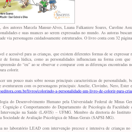
”, dos autores Marcela Mansur-Alves, Luana Falkaniere Soares, Caroline Ass
rsonalidades e suas nuances ao serem expressadas no mundo. As autoras busca
idade via personagens cuidadosamente estruturados. O livro conta com 32 página
el e acessível para as crianças, que existem diferentes formas de se expressa
rir de forma lúdica, como as personalidades influenciam na forma com que 
ompreensão do “eu” ao se observar e comparar com as diferenças encontradas n
para colorir.
hecer um pouco mais sobre nossas principais características de personalidade, 
e aventurarem com os personagens principais: Amelie, Clovinho, Nero, Ester e
editora.com.br/livros/colorindo-a-personalidade-um-livro-de-colorir-para-cri
ologia do Desenvolvimento Humano pela Universidade Federal de Minas Ge
a: Cognição e Comportamento do Departamento de Psicologia da Faculdade d
ntervenção na Saúde (LAVIS) – UFMG. Membro da diretoria do Instituto B
a Sociedade de Avaliação Psicológica de Minas Gerais (SAPSI-MG).
 no laboratório LEAD com intervenção precoce e intensiva de crianças no 